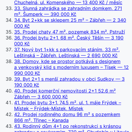
Chuchelná, ul. Komenského
— 13 400 Kč / měsíc
33
.
Slunná zahrádka se zahradním domkem, 271
m², Šumperk
— 390 000 Kč
34
.
Byt 2+kk se sklepem 25 m² – Zábřeh
— 2 340
000 Kč
35
.
Prodej chaty 47 m², pozemek 834 m², Pstruží
36
.
Prodej bytu 2+1, 68 m², Český Těšín
— 3 190
000 Kč
37
.
Nový byt 1+kk s parkovacím stáním, 33 m²,
Leštinská – Zábřeh, Leštinská
— 2 690 000 Kč
38
.
Domov, kde se prostor potkává s designem
a venkovský klid s moderním luxusem – Tísek
— 12
990 000 Kč
39
.
Byt 2+1 s menší zahradou v obci Sudkov
— 3
190 000 Kč
40
.
Prodej komerční nemovitosti 2+1 52.6 m²
Zábřeh
— 3 600 000 Kč
41
.
Prodej bytu 3+1, 74.5 m², ul. 1. máje Frýdek –
Místek – Frýdek-Místek, Místek
42
.
Prodej rodinného domu 96 m² s pozemkem
866 m², Třinec – Kanada
43
.
Rodinný dům 4+1 po rekonstrukci s krásnou