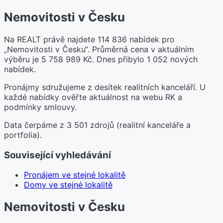
Nemovitosti v Česku
Na REALT právě najdete 114 836 nabídek pro
„Nemovitosti v Česku“. Průměrná cena v aktuálním
výběru je 5 758 989 Kč. Dnes přibylo 1 052 nových
nabídek.
Pronájmy sdružujeme z desítek realitních kanceláří. U
každé nabídky ověřte aktuálnost na webu RK a
podmínky smlouvy.
Data čerpáme z 3 501 zdrojů (realitní kanceláře a
portfolia).
Související vyhledávání
Pronájem ve stejné lokalitě
Domy ve stejné lokalitě
Nemovitosti v Česku