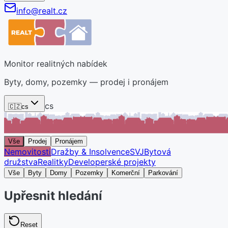
info@realt.cz
Monitor realitných nabídek
Byty, domy, pozemky — prodej i pronájem
cs
🇨🇿
cs
Vše
Prodej
Pronájem
Nemovitosti
Dražby & Insolvence
SVJ
Bytová
družstva
Realitky
Developerské projekty
Vše
Byty
Domy
Pozemky
Komerční
Parkování
Upřesnit hledání
Reset