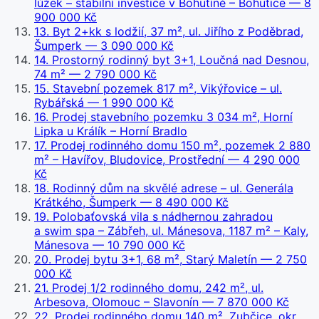
lůžek – stabilní investice v Bohutíně – Bohutice
— 8
900 000 Kč
13
.
Byt 2+kk s lodžií, 37 m², ul. Jiřího z Poděbrad,
Šumperk
— 3 090 000 Kč
14
.
Prostorný rodinný byt 3+1, Loučná nad Desnou,
74 m²
— 2 790 000 Kč
15
.
Stavební pozemek 817 m², Vikýřovice – ul.
Rybářská
— 1 990 000 Kč
16
.
Prodej stavebního pozemku 3 034 m², Horní
Lipka u Králík – Horní Bradlo
17
.
Prodej rodinného domu 150 m², pozemek 2 880
m² – Havířov, Bludovice, Prostřední
— 4 290 000
Kč
18
.
Rodinný dům na skvělé adrese – ul. Generála
Krátkého, Šumperk
— 8 490 000 Kč
19
.
Polobaťovská vila s nádhernou zahradou
a swim spa – Zábřeh, ul. Mánesova, 1187 m² – Kaly,
Mánesova
— 10 790 000 Kč
20
.
Prodej bytu 3+1, 68 m², Starý Maletín
— 2 750
000 Kč
21
.
Prodej 1/2 rodinného domu, 242 m², ul.
Arbesova, Olomouc – Slavonín
— 7 870 000 Kč
22
.
Prodej rodinného domu 140 m², Zubčice, okr.