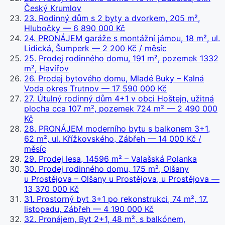
Český Krumlov
23
.
Rodinný dům s 2 byty a dvorkem, 205 m²,
Hlubočky
— 6 890 000 Kč
24
.
PRONÁJEM garáže s montážní jámou, 18 m², ul.
Lidická, Šumperk
— 2 200 Kč / měsíc
25
.
Prodej rodinného domu, 191 m², pozemek 1332
m², Havířov
26
.
Prodej bytového domu, Mladé Buky – Kalná
Voda okres Trutnov
— 17 590 000 Kč
27
.
Útulný rodinný dům 4+1 v obci Hoštejn, užitná
plocha cca 107 m², pozemek 724 m²
— 2 490 000
Kč
28
.
PRONÁJEM moderního bytu s balkonem 3+1,
62 m², ul. Křížkovského, Zábřeh
— 14 000 Kč /
měsíc
29
.
Prodej lesa, 14596 m² – Valašská Polanka
30
.
Prodej rodinného domu, 175 m², Olšany
u Prostějova – Olšany u Prostějova, u Prostějova
—
13 370 000 Kč
31
.
Prostorný byt 3+1 po rekonstrukci, 74 m², 17.
listopadu, Zábřeh
— 4 190 000 Kč
32
.
Pronájem, Byt 2+1, 48 m², s balkónem,