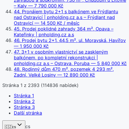
zahradou a soukromím, 730 m², Chudobín u Litovle
– Kaly
— 7 790 000 Kč
44
.
Pronájem bytu 2+1 s balkónem ve Frýdlantu
nad Ostravicí | pnholding.cz a.s – Frýdlant nad
Ostravicí
— 14 500 Kč / měsíc
45
.
Prodej poklidné zahrady 364 m², Opava –
Kateřinky | pnholding.cz a.s
46
.
Prodej bytu 2+1, 44,5 m², ul. Moravská, Havířov
— 1 950 000 Kč
47
.
3+1 v osobním vlastnictví se zaskleným
balkónem, po kompletní rekonstrukci |
pnholding.cz a.s – Ostrava, Poruba
— 5 840 000 Kč
48
.
Rodinný dům 470 m², pozemek 4 293 m²,
Zadní, Velké Losiny
— 12 890 000 Kč
Stránka
1
z
2393
(
114836
nabídek)
Stránka
1
Stránka
2
Stránka
3
Další stránka
cs
🇨🇿
cs