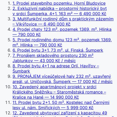
1
.
Prodej stavebního pozemku, Horní Bludovice
2
.
Exkluzivní nabídka – prostorný historický byt
v srdci Šumperka, 4+1, 163 m²
— 6 490 000 Kč
3
.
Multifunkční rodinný dům s praktickým zázemím
– Vikýřovice
— 6 490 000 Kč
4
.
Prodej chaty 123 m², pozemek 1369, m², Hlinka
— 790 000 Kč
5
.
Prodej rodinného domu 123 m², pozemek 1369,
m², Hlinka
— 790 000 Kč
6
.
Prodej bytu 3+1, 73 m², ul. Finská, Šumperk
7
.
Pronájem skladového prostoru 230 m²
Jablunkov
— 43 000 Kč / měsíc
8
.
Prodej bytu 4+1 na adrese Orlí, Havířov –
Šumbark
9
.
PRONÁJEM víceúčelové haly 232 m², uzavřený
areál, ul. Uničovská, Šumperk
— 17 000 Kč / měsíc
10
.
Zavedený apartmánový projekt v srdci
Králického Sněžníku – Staroměstská romance –
Kralice na Hané
— 14 990 000 Kč
11
.
Prodej bytu 2+1, 50 m², Kostelec nad Černými
lesy ul. nám. Smiřických
— 5 999 000 Kč
12
.
Zavedené ubytovací zařízení s kapacitou 49