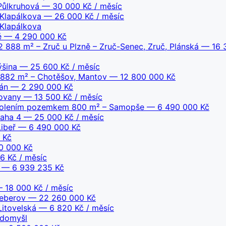
 Půlkruhová
— 30 000 Kč / měsíc
 Klapálkova
— 26 000 Kč / měsíc
 Klapálkova
ě
— 4 290 000 Kč
888 m² – Zruč u Plzně – Zruč-Senec, Zruč, Plánská
— 16 
ýšina
— 25 600 Kč / měsíc
 882 m² – Chotěšov, Mantov
— 12 800 000 Kč
án
— 2 290 000 Kč
lovany
— 13 500 Kč / měsíc
povolením pozemkem 800 m² – Samopše
— 6 490 000 Kč
raha 4
— 25 000 Kč / měsíc
Libeř
— 6 490 000 Kč
 Kč
0 000 Kč
 Kč / měsíc
— 6 939 235 Kč
 18 000 Kč / měsíc
Šeberov
— 22 260 000 Kč
Litovelská
— 6 820 Kč / měsíc
adomyšl