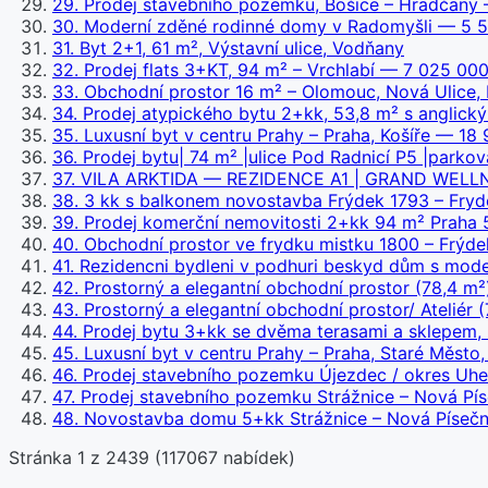
29
.
Prodej stavebního pozemku, Bošice – Hradčany
30
.
Moderní zděné rodinné domy v Radomyšli
— 5 5
31
.
Byt 2+1, 61 m², Výstavní ulice, Vodňany
32
.
Prodej flats 3+KT, 94 m² – Vrchlabí
— 7 025 000
33
.
Obchodní prostor 16 m² – Olomouc, Nová Ulice, 
34
.
Prodej atypického bytu 2+kk, 53,8 m² s anglick
35
.
Luxusní byt v centru Prahy – Praha, Košíře
— 18 
36
.
Prodej bytu| 74 m² |ulice Pod Radnicí P5 |parkov
37
.
VILA ARKTIDA — REZIDENCE A1 | GRAND WELLNES
38
.
3 kk s balkonem novostavba Frýdek 1793 – Fryd
39
.
Prodej komerční nemovitosti 2+kk 94 m² Praha 
40
.
Obchodní prostor ve frydku mistku 1800 – Frýdek
41
.
Rezidencni bydleni v podhuri beskyd dům s mode
42
.
Prostorný a elegantní obchodní prostor (78,4 m²)
43
.
Prostorný a elegantní obchodní prostor/ Ateliér (
44
.
Prodej bytu 3+kk se dvěma terasami a sklepem, 
45
.
Luxusní byt v centru Prahy – Praha, Staré Město
46
.
Prodej stavebního pozemku Újezdec / okres Uhe
47
.
Prodej stavebního pozemku Strážnice – Nová Pís
48
.
Novostavba domu 5+kk Strážnice – Nová Písečni
Stránka
1
z
2439
(
117067
nabídek)