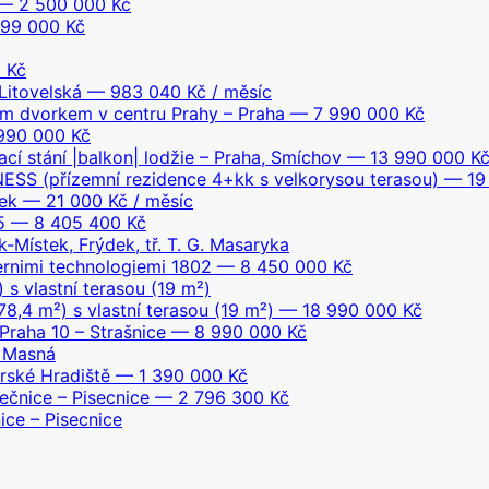
— 2 500 000 Kč
99 000 Kč
 Kč
Litovelská
— 983 040 Kč / měsíc
ým dvorkem v centru Prahy – Praha
— 7 990 000 Kč
990 000 Kč
ací stání |balkon| lodžie – Praha, Smíchov
— 13 990 000 K
S (přízemní rezidence 4+kk s velkorysou terasou)
— 19 
ek
— 21 000 Kč / měsíc
5
— 8 405 400 Kč
-Místek, Frýdek, tř. T. G. Masaryka
rnimi technologiemi 1802
— 8 450 000 Kč
 s vlastní terasou (19 m²)
78,4 m²) s vlastní terasou (19 m²)
— 18 990 000 Kč
Praha 10 – Strašnice
— 8 990 000 Kč
, Masná
rské Hradiště
— 1 390 000 Kč
ečnice – Pisecnice
— 2 796 300 Kč
ce – Pisecnice