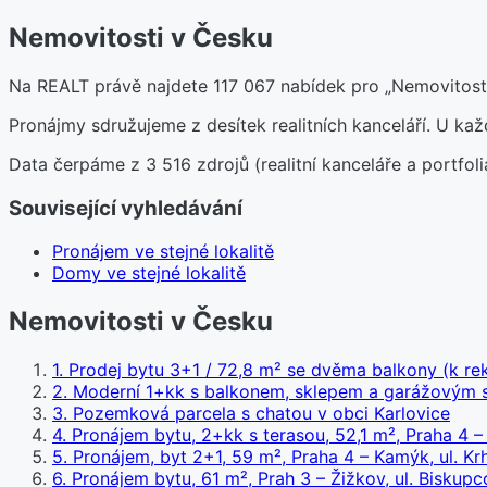
Nemovitosti v Česku
Na REALT právě najdete 117 067 nabídek pro „Nemovitosti
Pronájmy sdružujeme z desítek realitních kanceláří. U k
Data čerpáme z 3 516 zdrojů (realitní kanceláře a portfoli
Související vyhledávání
Pronájem ve stejné lokalitě
Domy ve stejné lokalitě
Nemovitosti v Česku
1
.
Prodej bytu 3+1 / 72,8 m² se dvěma balkony (k r
2
.
Moderní 1+kk s balkonem, sklepem a garážovým st
3
.
Pozemková parcela s chatou v obci Karlovice
4
.
Pronájem bytu, 2+kk s terasou, 52,1 m², Praha 4 
5
.
Pronájem, byt 2+1, 59 m², Praha 4 – Kamýk, ul. Kr
6
.
Pronájem bytu, 61 m², Prah 3 – Žižkov, ul. Biskupc