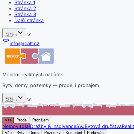
Stránka
1
Stránka
2
Stránka
3
Další stránka
cs
🇨🇿
cs
info@realt.cz
Monitor realitných nabídek
Byty, domy, pozemky — prodej i pronájem
cs
🇨🇿
cs
Vše
Prodej
Pronájem
Nemovitosti
Dražby & Insolvence
SVJ
Bytová družstva
Reali
Vše
Byty
Domy
Pozemky
Komerční
Parkování