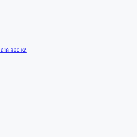
č
618 860 Kč