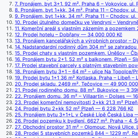
7
.
Pronájem, byt 3+1, 92 m², Praha 6 – Vokovice, ul.
8
.
Pronájem, byt 1+kk, 34 m², Praha 11 – Chodov, ul.
9
.
Pronájem, byt 1+kk, 34 m², Praha 11 – Chodov, ul.
10
.
Prodej útulného domečku ve Vendryni – Vendryn
11
.
Komerční areál s vlastním zázemím a pozemkem 2 
12
.
Prodej hotelu – Dobřany
— 34 000 000 Kč
13
.
Pronájem kancelářských a výrobních prostor – D
14
.
Nadstandardní rodinný dům 304 m² se zahradou
15
.
Prodej chaty s vlastním pozemkem, Úněšov – Čb
16
.
Pronájem bytu 2+1, 52 m² s balkonem, Plzeň – S
17
.
Prodej stavební parcely s platným stavebním 
18
.
Pronájem bytu 3+1 – 64 m² – ulice Na Topolce/P
19
.
Prodej bytu 1+1 36 m² Kotlaska, Praha – Libeň – 
20
.
Prodej skladu, 2469 m², Tečovice
— 49 900 000
21
.
Prodej rodinného domu, 88 m², Bukovice
— 3 39
22
.
Pronájem domu, 36 m² – Villaartin – Dolses
— 166
23
.
Prodej komerční nemovitosti 2+kk 21.3 m² Plzeň
24
.
Prodej bytu 2+kk 52 m² Plzeň
— 6 228 766 Kč
25
.
Pronájem bytu 3+1+L v České Lípě Česká Lípa
—
26
.
Prodej pozemku k bydlení, 6627 m², Praha – 4, 
27
.
Obchodní prostor 31 m² – Olomouc, Nová Ulice, 
28
.
Prodej 5 stavebních pozemků 844 – 1229 m², R