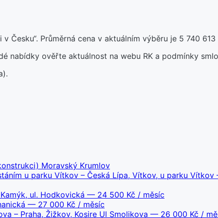
 v Česku“. Průměrná cena v aktuálním výběru je 5 740 613 
aždé nabídky ověřte aktuálnost na webu RK a podmínky smlo
a).
ekonstrukci) Moravský Krumlov
áním u parku Vítkov – Česká Lípa, Vítkov, u parku Vítkov
– Kamýk, ul. Hodkovická
— 24 500 Kč / měsíc
hanická
— 27 000 Kč / měsíc
ova – Praha, Žižkov, Kosire Ul Smolikova
— 26 000 Kč / mě