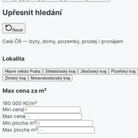
Upřesnit hledání
Reset
Celá ČR — byty, domy, pozemky, prodej i pronájem
Lokalita
Hlavní město Praha
Středočeský kraj
Jihočeský kraj
Plzeňský kraj
Zlínský kraj
Moravskoslezský kraj
Max cena za m²
180 000 Kč/m²
Min cena
Max cena
Min plocha m²
Max plocha m²