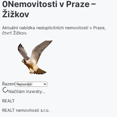
0
Nemovitosti v Praze –
Žižkov
Aktuální nabídka neduplicitních nemovitostí v Praze,
čtvrť Žižkov.
Řazení
Načítám inzeráty…
REALT
REALT nemovitosti s.r.o.