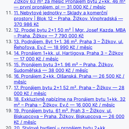
Žižkov 63 m² za měsíc Pronájem bytu 2+kk, 46 m²
— první pronájem, pl
— 31 000 Kč / měsíc
11
.
Nebytové jednotky – Sklady a komerční
prostory | Blok 12 – Praha, Žižkov, Vinohradská
—
370 986 Kč
12
.
Prodej bytu 2+1 50 m² | Mgr. Josef Kazda, MBA
– Praha, Žižkov
— 7 790 000 Kč
13
.
Podnájem, Byt 1+1, 36 m², Praha 3 – Žižkov, ul.
Řehořova, Ev.č
— 18 990 Kč / měsíc
14
.
Pronájem 1+kk, ul. Hartigova, Praha 3 – Žižkov
— 17 000 Kč / měsíc
15
.
Pronájem bytu 3+1, 96 m² – Praha, Žižkov,
Sudoměřská
— 38 000 Kč / měsíc
16
.
Pronájem 2+kk, Olšanská, Praha
— 26 500 Kč /
měsíc
17
.
Pronájem bytu 2+1 52 m², Praha – Žižkov
— 28
000 Kč / měsíc
18
.
Exkluzivně nabízíme na Pronájem bytu 1+kk, 32
m² – Praha – Žižkov, Ev.č
— 16 000 Kč / měsíc
19
.
Pronájem bytu, 61 m², Prah 3 – Žižkov, ul.
Biskupcova – Praha, Žižkov, Biskupcova
— 26 000
Kč / měsíc
20
.
Stylové bydlení – pronájem bytu 2+kk