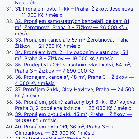
Nejedlého
31
.
Pronájem bytu 1+kk – Praha, Žižkov, Jeseniova
— 11 000 Kč / měsíc
32
.
Pronájem samostatných kanceláří, celkem 81
m², Žerotínova, Praha 3 – Žižkov
— 26 000 Kč /
měsíc
33
.
Pronájem kanceláře 57 m² Žerotínova, Praha –
Žižkov
— 21 760 Kč / měsíc
34
.
Pronájem bytu 2+1 v osobním vlastnictví, 54
m², Praha 3 – Žižkov
— 19 000 Kč / měsíc
35
.
Prodej bytu 2+1 v osobním vlastnictví, 54 m²,
Praha 3 – Žižkov
— 7 890 000 Kč
36
.
Pronájem, kancelář, 48 m², Praha 3 – Žižkov
—
4 080 Kč / měsíc
37
.
Pronájem 2+kk, Olgy Havlové, Praha
— 24 500
Kč / měsíc
38
.
Pronájem, pěkný zařízený byt 3+kk, Bořivojova,
Praha 3, 2 oddělené ložnice
— 26 000 Kč / měsíc
39
.
Pronájem bytu 2+kk 45 m², Praha – Žižkov
—
18 000 Kč / měsíc
40
.
Pronájem bytu 1+1, 36 m², Praha 3 – ul.
Cimburkova
— 22 990 Kč / měsíc