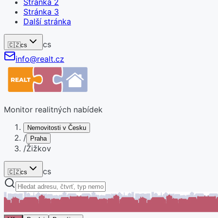
Stránka
2
Stránka
3
Další stránka
cs
🇨🇿
cs
info@realt.cz
Monitor realitných nabídek
Nemovitosti v Česku
/
Praha
/
Žižkov
cs
🇨🇿
cs