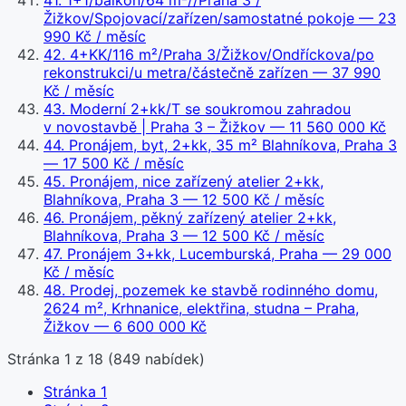
41
.
1+1/balkon/64 m²//Praha 3 /
Žižkov/Spojovací/zařízen/samostatné pokoje
— 23
990 Kč / měsíc
42
.
4+KK/116 m²/Praha 3/Žižkov/Ondříckova/po
rekonstrukci/u metra/částečně zařízen
— 37 990
Kč / měsíc
43
.
Moderní 2+kk/T se soukromou zahradou
v novostavbě | Praha 3 – Žižkov
— 11 560 000 Kč
44
.
Pronájem, byt, 2+kk, 35 m² Blahníkova, Praha 3
— 17 500 Kč / měsíc
45
.
Pronájem, nice zařízený atelier 2+kk,
Blahníkova, Praha 3
— 12 500 Kč / měsíc
46
.
Pronájem, pěkný zařízený atelier 2+kk,
Blahníkova, Praha 3
— 12 500 Kč / měsíc
47
.
Pronájem 3+kk, Lucemburská, Praha
— 29 000
Kč / měsíc
48
.
Prodej, pozemek ke stavbě rodinného domu,
2624 m², Krhnanice, elektřina, studna – Praha,
Žižkov
— 6 600 000 Kč
Stránka
1
z
18
(
849
nabídek)
Stránka
1