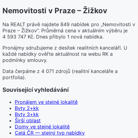
Nemovitosti v Praze – Žižkov
Na REALT právě najdete 849 nabídek pro „Nemovitosti v
Praze – Žižkov“. Průměrná cena v aktuálním výběru je
4 593 747 Kč. Dnes přibylo 1 nová nabídka.
Pronájmy sdružujeme z desítek realitních kanceláří. U
každé nabídky ověřte aktuálnost na webu RK a
podmínky smlouvy.
Data čerpáme z 4 071 zdrojů (realitní kanceláře a
portfolia).
Související vyhledávání
Pronájem ve stejné lokalitě
Byty 2+kk
Byty 3+kk
Širší oblast
Domy ve stejné lokalitě
Celá ČR — stejný typ nabídky