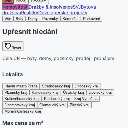
Vše
Prodej
Pronájem
Nemovitosti
Dražby & Insolvence
SVJ
Bytová
družstva
Realitky
Developerské projekty
Vše
Byty
Domy
Pozemky
Komerční
Parkování
Upřesnit hledání
Reset
Celá ČR — byty, domy, pozemky, prodej i pronájem
Lokalita
Hlavní město Praha
Středočeský kraj
Jihočeský kraj
Plzeňský kraj
Karlovarský kraj
Ústecký kraj
Liberecký kraj
Královéhradecký kraj
Pardubický kraj
Kraj Vysočina
Jihomoravský kraj
Olomoucký kraj
Zlínský kraj
Moravskoslezský kraj
Max cena za m²