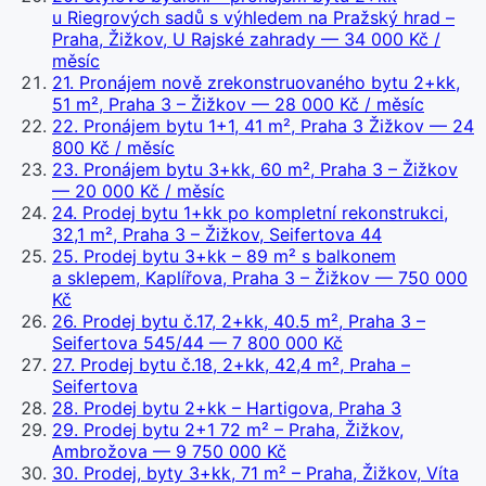
u Riegrových sadů s výhledem na Pražský hrad –
Praha, Žižkov, U Rajské zahrady
— 34 000 Kč /
měsíc
21
.
Pronájem nově zrekonstruovaného bytu 2+kk,
51 m², Praha 3 – Žižkov
— 28 000 Kč / měsíc
22
.
Pronájem bytu 1+1, 41 m², Praha 3 Žižkov
— 24
800 Kč / měsíc
23
.
Pronájem bytu 3+kk, 60 m², Praha 3 – Žižkov
— 20 000 Kč / měsíc
24
.
Prodej bytu 1+kk po kompletní rekonstrukci,
32,1 m², Praha 3 – Žižkov, Seifertova 44
25
.
Prodej bytu 3+kk – 89 m² s balkonem
a sklepem, Kaplířova, Praha 3 – Žižkov
— 750 000
Kč
26
.
Prodej bytu č.17, 2+kk, 40.5 m², Praha 3 –
Seifertova 545/44
— 7 800 000 Kč
27
.
Prodej bytu č.18, 2+kk, 42,4 m², Praha –
Seifertova
28
.
Prodej bytu 2+kk – Hartigova, Praha 3
29
.
Prodej bytu 2+1 72 m² – Praha, Žižkov,
Ambrožova
— 9 750 000 Kč
30
.
Prodej, byty 3+kk, 71 m² – Praha, Žižkov, Víta