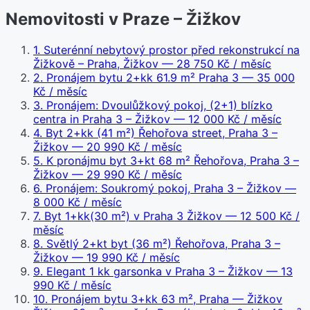
Nemovitosti v Praze – Žižkov
1
.
Suterénní nebytový prostor před rekonstrukcí na
Žižkově – Praha, Žižkov
— 28 750 Kč / měsíc
2
.
Pronájem bytu 2+kk 61.9 m² Praha 3
— 35 000
Kč / měsíc
3
.
Pronájem: Dvoulůžkový pokoj, (2+1) blízko
centra in Praha 3 – Žižkov
— 12 000 Kč / měsíc
4
.
Byt 2+kk (41 m²) Řehořova street, Praha 3 –
Žižkov
— 20 990 Kč / měsíc
5
.
K pronájmu byt 3+kt 68 m² Řehořova, Praha 3 –
Žižkov
— 29 990 Kč / měsíc
6
.
Pronájem: Soukromý pokoj, Praha 3 – Žižkov
—
8 000 Kč / měsíc
7
.
Byt 1+kk(30 m²) v Praha 3 Žižkov
— 12 500 Kč /
měsíc
8
.
Světlý 2+kt byt (36 m²) Řehořova, Praha 3 –
Žižkov
— 19 990 Kč / měsíc
9
.
Elegant 1 kk garsonka v Praha 3 – Žižkov
— 13
990 Kč / měsíc
10
.
Pronájem bytu 3+kk 63 m², Praha — Žižkov