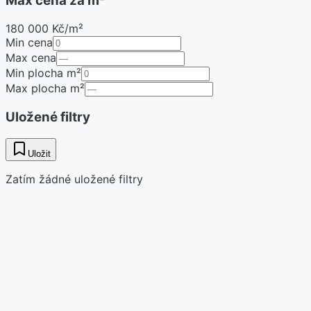
Max cena za m²
180 000 Kč/m²
Min cena
Max cena
Min plocha m²
Max plocha m²
Uložené filtry
Uložit
Zatím žádné uložené filtry