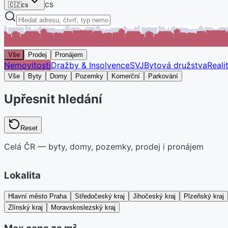
cs
🇨🇿
cs
Vše
Prodej
Pronájem
Nemovitosti
Dražby & Insolvence
SVJ
Bytová družstva
Reali
Vše
Byty
Domy
Pozemky
Komerční
Parkování
Upřesnit hledání
Reset
Celá ČR — byty, domy, pozemky, prodej i pronájem
Lokalita
Hlavní město Praha
Středočeský kraj
Jihočeský kraj
Plzeňský kraj
Zlínský kraj
Moravskoslezský kraj