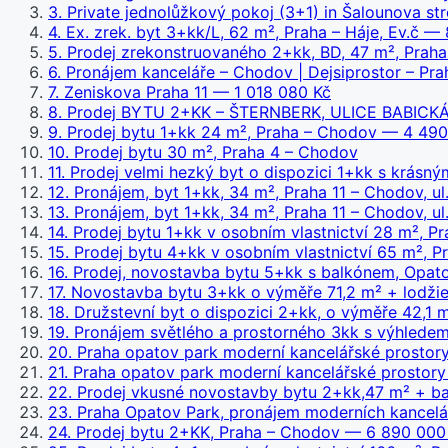
3
.
Private jednolůžkový pokoj (3+1) in Šalounova st
4
.
Ex. zrek. byt 3+kk/L, 62 m², Praha – Háje, Ev.č
— 8
5
.
Prodej zrekonstruovaného 2+kk, BD, 47 m², Praha
6
.
Pronájem kanceláře – Chodov | Dejsiprostor – Pr
7
.
Zeniskova Praha 11
— 1 018 080 Kč
8
.
Prodej BYTU 2+KK – ŠTERNBERK, ULICE BABICKÁ –
9
.
Prodej bytu 1+kk 24 m², Praha – Chodov
— 4 490
10
.
Prodej bytu 30 m², Praha 4 – Chodov
11
.
Prodej velmi hezký byt o dispozici 1+kk s krásn
12
.
Pronájem, byt 1+kk, 34 m², Praha 11 – Chodov, ul
13
.
Pronájem, byt 1+kk, 34 m², Praha 11 – Chodov, ul
14
.
Prodej bytu 1+kk v osobním vlastnictví 28 m², P
15
.
Prodej bytu 4+kk v osobním vlastnictví 65 m², 
16
.
Prodej, novostavba bytu 5+kk s balkónem, Opato
17
.
Novostavba bytu 3+kk o výměře 71,2 m² + lodžie
18
.
Družstevní byt o dispozici 2+kk, o výměře 42,1 
19
.
Pronájem světlého a prostorného 3kk s výhledem
20
.
Praha opatov park moderní kancelářské prostor
21
.
Praha opatov park moderní kancelářské prostor
22
.
Prodej vkusné novostavby bytu 2+kk,47 m² + ba
23
.
Praha Opatov Park, pronájem moderních kancelář
24
.
Prodej bytu 2+KK, Praha – Chodov
— 6 890 000