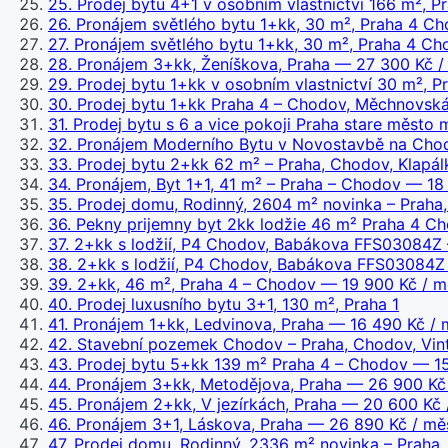
25
.
Prodej bytu 4+1 v osobním vlastnictví 166 m², 
26
.
Pronájem světlého bytu 1+kk, 30 m², Praha 4 Ch
27
.
Pronájem světlého bytu 1+kk, 30 m², Praha 4 Cho
28
.
Pronájem 3+kk, Ženíškova, Praha
— 27 300 Kč /
29
.
Prodej bytu 1+kk v osobním vlastnictví 30 m², 
30
.
Prodej bytu 1+kk Praha 4 – Chodov, Měchnovsk
31
.
Prodej bytu s 6 a vice pokoji Praha stare město
32
.
Pronájem Moderního Bytu v Novostavbě na Chod
33
.
Prodej bytu 2+kk 62 m² – Praha, Chodov, Klapá
34
.
Pronájem, Byt 1+1, 41 m² – Praha – Chodov
— 18 
35
.
Prodej domu, Rodinný, 2604 m² novinka – Praha
36
.
Pekny prijemny byt 2kk lodžie 46 m² Praha 4 C
37
.
2+kk s lodžií, P4 Chodov, Babákova FFS03084Z 
38
.
2+kk s lodžií, P4 Chodov, Babákova FFS03084Z
39
.
2+kk, 46 m², Praha 4 – Chodov
— 19 900 Kč / m
40
.
Prodej luxusního bytu 3+1, 130 m², Praha 1
41
.
Pronájem 1+kk, Ledvinova, Praha
— 16 490 Kč / 
42
.
Stavební pozemek Chodov – Praha, Chodov, Vin
43
.
Prodej bytu 5+kk 139 m² Praha 4 – Chodov
— 15
44
.
Pronájem 3+kk, Metodějova, Praha
— 26 900 Kč 
45
.
Pronájem 2+kk, V jezírkách, Praha
— 20 600 Kč 
46
.
Pronájem 3+1, Láskova, Praha
— 26 890 Kč / mě
47
.
Prodej domu, Rodinný, 2336 m² novinka – Praha