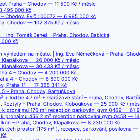
reet Praha – Chodov
— 11 500 Kč / měsíc
 495 000 Kč
 – Chodov, Ev.č.: 00072
— 6 995 000 Kč
aha, Chodov
— 102 375 Kč / měsíc
 Ing. Tomáš Beneš – Praha, Chodov, Babická
 000 Kč
ým výhledem na město. | Ing. Eva Němečková – Praha, Cho
. Klapálkova
— 26 000 Kč / měsíc
. Klapálkova
— 30 433 Kč / měsíc
raha 4 – Chodov
— 4 200 000 Kč
Praha 4 – Chodov
— 8 690 000 Kč
v, Praha 11
— 17 385 341 Kč
 5 – Praha, Chodov, Bartůňkova
m² + lodžie 4,7 m² + Garážové stání – Praha, Chodov, Bart
, Roztyly – Praha, Chodov, Kloboukova
— 25 000 Kč / měs
y k pronájmu 175 m² reception parkování gym 0459
— 61 9
y k pronájmu 456 2 m² reception parkování gym 0458
— 140
lkon – Praha, Chodov, Klapálkova
— 8 230 000 Kč
ských prostor (175 m² ), recepce, parkování, posilovna
— 6
 Kč