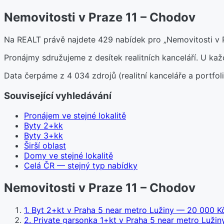
Nemovitosti v Praze 11 – Chodov
Na REALT právě najdete 429 nabídek pro „Nemovitosti v P
Pronájmy sdružujeme z desítek realitních kanceláří. U k
Data čerpáme z 4 034 zdrojů (realitní kanceláře a portfoli
Související vyhledávání
Pronájem ve stejné lokalitě
Byty 2+kk
Byty 3+kk
Širší oblast
Domy ve stejné lokalitě
Celá ČR — stejný typ nabídky
Nemovitosti v Praze 11 – Chodov
1
.
Byt 2+kt v Praha 5 near metro Lužiny
— 20 000 Kč
2
.
Private garsonka 1+kt v Praha 5 near metro Lužin