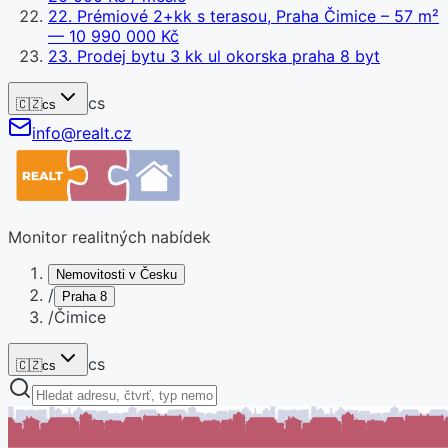
22
.
Prémiové 2+kk s terasou, Praha Čimice – 57 m²
— 10 990 000 Kč
23
.
Prodej bytu 3 kk ul okorska praha 8 byt
cs
🇨🇿
cs
info@realt.cz
Monitor realitných nabídek
Nemovitosti v Česku
/
Praha 8
/
Čimice
cs
🇨🇿
cs