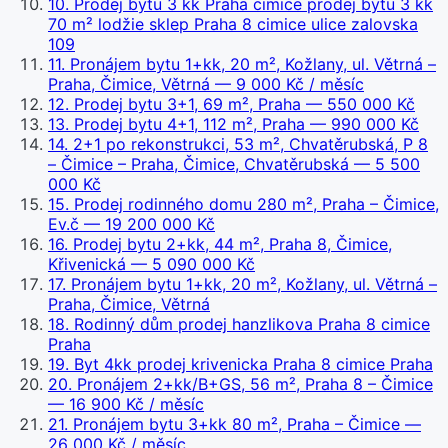
10
.
Prodej bytu 3 kk Praha cimice prodej bytu 3 kk
70 m² lodžie sklep Praha 8 cimice ulice zalovska
109
11
.
Pronájem bytu 1+kk, 20 m², Kožlany, ul. Větrná –
Praha, Čimice, Větrná
— 9 000 Kč / měsíc
12
.
Prodej bytu 3+1, 69 m², Praha
— 550 000 Kč
13
.
Prodej bytu 4+1, 112 m², Praha
— 990 000 Kč
14
.
2+1 po rekonstrukci, 53 m², Chvatěrubská, P 8
– Čimice – Praha, Čimice, Chvatěrubská
— 5 500
000 Kč
15
.
Prodej rodinného domu 280 m², Praha – Čimice,
Ev.č
— 19 200 000 Kč
16
.
Prodej bytu 2+kk, 44 m², Praha 8, Čimice,
Křivenická
— 5 090 000 Kč
17
.
Pronájem bytu 1+kk, 20 m², Kožlany, ul. Větrná –
Praha, Čimice, Větrná
18
.
Rodinný dům prodej hanzlikova Praha 8 cimice
Praha
19
.
Byt 4kk prodej krivenicka Praha 8 cimice Praha
20
.
Pronájem 2+kk/B+GS, 56 m², Praha 8 – Čimice
— 16 900 Kč / měsíc
21
.
Pronájem bytu 3+kk 80 m², Praha – Čimice
—
26 000 Kč / měsíc