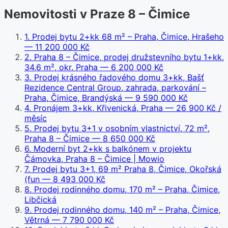
Nemovitosti v Praze 8 – Čimice
1
.
Prodej bytu 2+kk 68 m² – Praha, Čimice, Hrašeho
— 11 200 000 Kč
2
.
Praha 8 – Čimice, prodej družstevního bytu 1+kk,
34,6 m², okr. Praha
— 6 200 000 Kč
3
.
Prodej krásného řadového domu 3+kk, Bašť
Rezidence Central Group, zahrada, parkování –
Praha, Čimice, Brandýská
— 9 590 000 Kč
4
.
Pronájem 3+kk, Křivenická, Praha
— 26 900 Kč /
měsíc
5
.
Prodej bytu 3+1 v osobním vlastnictví, 72 m²,
Praha 8 – Čimice
— 8 650 000 Kč
6
.
Moderní byt 2+kk s balkónem v projektu
Čámovka, Praha 8 – Čimice | Mowio
7
.
Prodej bytu 3+1, 69 m² Praha 8, Čimice, Okořská
(fun
— 8 493 000 Kč
8
.
Prodej rodinného domu, 170 m² – Praha, Čimice,
Libčická
9
.
Prodej rodinného domu, 140 m² – Praha, Čimice,
Větrná
— 7 790 000 Kč