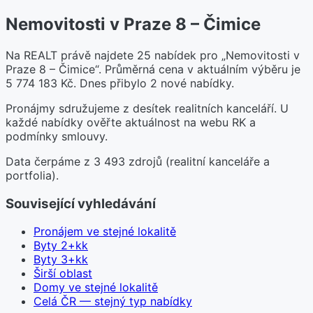
Nemovitosti v Praze 8 – Čimice
Na REALT právě najdete 25 nabídek pro „Nemovitosti v
Praze 8 – Čimice“. Průměrná cena v aktuálním výběru je
5 774 183 Kč. Dnes přibylo 2 nové nabídky.
Pronájmy sdružujeme z desítek realitních kanceláří. U
každé nabídky ověřte aktuálnost na webu RK a
podmínky smlouvy.
Data čerpáme z 3 493 zdrojů (realitní kanceláře a
portfolia).
Související vyhledávání
Pronájem ve stejné lokalitě
Byty 2+kk
Byty 3+kk
Širší oblast
Domy ve stejné lokalitě
Celá ČR — stejný typ nabídky