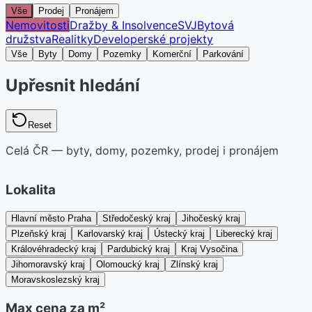
Vše
Prodej
Pronájem
Nemovitosti
Dražby & Insolvence
SVJ
Bytová
družstva
Realitky
Developerské projekty
Vše
Byty
Domy
Pozemky
Komerční
Parkování
Upřesnit hledání
Reset
Celá ČR — byty, domy, pozemky, prodej i pronájem
Lokalita
Hlavní město Praha
Středočeský kraj
Jihočeský kraj
Plzeňský kraj
Karlovarský kraj
Ústecký kraj
Liberecký kraj
Královéhradecký kraj
Pardubický kraj
Kraj Vysočina
Jihomoravský kraj
Olomoucký kraj
Zlínský kraj
Moravskoslezský kraj
Max cena za m²