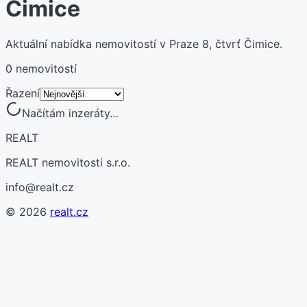
Čimice
Aktuální nabídka nemovitostí v Praze 8, čtvrť Čimice.
0 nemovitostí
Řazení
Načítám inzeráty…
REALT
REALT nemovitosti s.r.o.
info@realt.cz
©
2026
realt.cz