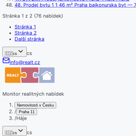
48
.
Prodej bytu 1 1 46 m² Praha bajkonurska byt
— 7
Stránka
1
z
2
(
76
nabídek)
Stránka
1
Stránka
2
Další stránka
cs
🇨🇿
cs
info@realt.cz
Monitor realitných nabídek
Nemovitosti v Česku
/
Praha 11
/
Háje
cs
🇨🇿
cs