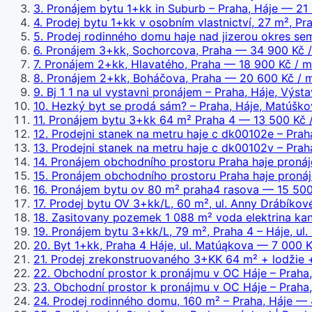
3
.
Pronájem bytu 1+kk in Suburb – Praha, Háje
— 21 
4
.
Prodej bytu 1+kk v osobním vlastnictví, 27 m², Pra
5
.
Prodej rodinného domu haje nad jizerou okres sem
6
.
Pronájem 3+kk, Sochorcova, Praha
— 34 900 Kč /
7
.
Pronájem 2+kk, Hlavatého, Praha
— 18 900 Kč / m
8
.
Pronájem 2+kk, Boháčova, Praha
— 20 600 Kč / m
9
.
Bj 1 1 na ul vystavni pronájem – Praha, Háje, Výsta
10
.
Hezký byt se prodá sám? – Praha, Háje, Matúško
11
.
Pronájem bytu 3+kk 64 m² Praha 4
— 13 500 Kč 
12
.
Prodejni stanek na metru haje c dk00102e – Prah
13
.
Prodejni stanek na metru haje c dk00102v – Prah
14
.
Pronájem obchodního prostoru Praha haje pronáj
15
.
Pronájem obchodního prostoru Praha haje proná
16
.
Pronájem bytu ov 80 m² praha4 rasova
— 15 500
17
.
Prodej bytu OV 3+kk/L, 60 m², ul. Anny Drábíkové
18
.
Zasitovany pozemek 1 088 m² voda elektrina kan
19
.
Pronájem bytu 3+kk/L, 79 m², Praha 4 – Háje, ul.
20
.
Byt 1+kk, Praha 4 Háje, ul. Matúąkova
— 7 000 K
21
.
Prodej zrekonstruovaného 3+KK 64 m² + lodžie +
22
.
Obchodní prostor k pronájmu v OC Háje – Praha,
23
.
Obchodní prostor k pronájmu v OC Háje – Praha,
24
.
Prodej rodinného domu, 160 m² – Praha, Háje
— 4