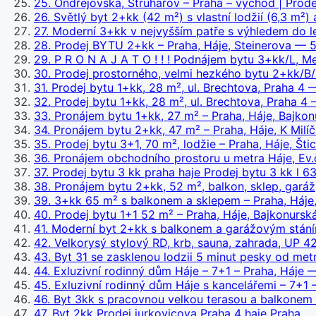
25
.
Ondřejovská, Struhařov – Praha – východ | Prod
26
.
Světlý byt 2+kk (42 m²) s vlastní lodžií (6,3 m²)
27
.
Moderní 3+kk v nejvyšším patře s výhledem do le
28
.
Prodej BYTU 2+kk – Praha, Háje, Steinerova
— 5
29
.
P R O N A J A T O ! ! ! Podnájem bytu 3+kk/L, M
30
.
Prodej prostorného, velmi hezkého bytu 2+kk/B/G
31
.
Prodej bytu 1+kk, 28 m², ul. Brechtova, Praha 4
—
32
.
Prodej bytu 1+kk, 28 m², ul. Brechtova, Praha 4
—
33
.
Pronájem bytu 1+kk, 27 m² – Praha, Háje, Bajkon
34
.
Pronájem bytu 2+kk, 47 m² – Praha, Háje, K Milí
35
.
Prodej bytu 3+1, 70 m², lodžie – Praha, Háje, Šti
36
.
Pronájem obchodního prostoru u metra Háje, Ev.
37
.
Prodej bytu 3 kk praha haje Prodej bytu 3 kk l 
38
.
Pronájem bytu 2+kk, 52 m², balkon, sklep, garáž
39
.
3+kk 65 m² s balkonem a sklepem – Praha, Háje
40
.
Prodej bytu 1+1 52 m² – Praha, Háje, Bajkonursk
41
.
Moderní byt 2+kk s balkonem a garážovým stáním
42
.
Velkorysý stylový RD, krb, sauna, zahrada, UP 42
43
.
Byt 31 se zasklenou lodzii 5 minut pesky od metr
44
.
Exluzivní rodinný dům Háje – 7+1 – Praha, Háje
—
45
.
Exluzivní rodinný dům Háje s kancelářemi – 7+1 
46
.
Byt 3kk s pracovnou velkou terasou a balkonem 
47
.
Byt 2kk Prodej jurkovicova Praha 4 haje Praha