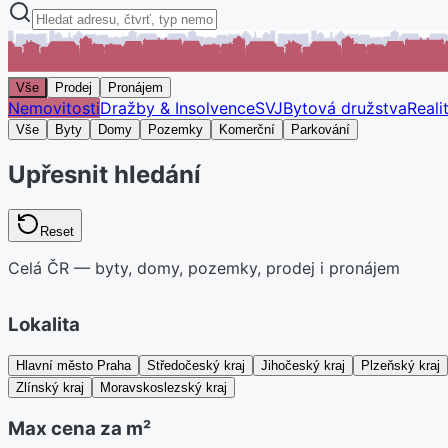
Vše
Prodej
Pronájem
Nemovitosti
Dražby & Insolvence
SVJ
Bytová družstva
Reali
Vše
Byty
Domy
Pozemky
Komerční
Parkování
Upřesnit hledání
Reset
Celá ČR — byty, domy, pozemky, prodej i pronájem
Lokalita
Hlavní město Praha
Středočeský kraj
Jihočeský kraj
Plzeňský kraj
Zlínský kraj
Moravskoslezský kraj
Max cena za m²