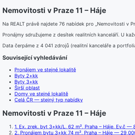
Nemovitosti v Praze 11 – Háje
Na REALT právě najdete 76 nabídek pro „Nemovitosti v Pra
Pronájmy sdružujeme z desítek realitních kanceláří. U k
Data čerpáme z 4 041 zdrojů (realitní kanceláře a portfoli
Související vyhledávání
Pronájem ve stejné lokalitě
Byty 2+kk
Byty 3+kk
Širší oblast
Domy ve stejné lokalitě
Celá ČR — stejný typ nabídky
Nemovitosti v Praze 11 – Háje
1
.
Ex. zrek. byt 3+kk/L, 62 m², Praha – Háje, Ev.č
— 8
2
.
Pronájem bytu 3+kk 74 m², Praha – Háje
— 29 000