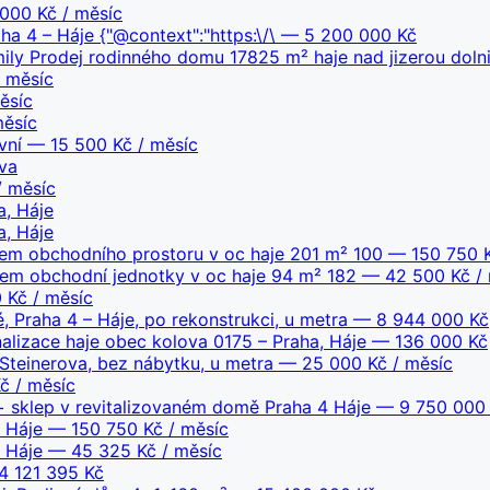
000 Kč / měsíc
ha 4 – Háje {"@context":"https:\/\
— 5 200 000 Kč
ily Prodej rodinného domu 17825 m² haje nad jizerou dolni
 měsíc
ěsíc
ěsíc
vní
— 15 500 Kč / měsíc
va
/ měsíc
a, Háje
a, Háje
em obchodního prostoru v oc haje 201 m² 100
— 150 750 K
jem obchodní jednotky v oc haje 94 m² 182
— 42 500 Kč / 
 Kč / měsíc
, Praha 4 – Háje, po rekonstrukci, u metra
— 8 944 000 Kč
alizace haje obec kolova 0175 – Praha, Háje
— 136 000 Kč
 Steinerova, bez nábytku, u metra
— 25 000 Kč / měsíc
č / měsíc
 sklep v revitalizovaném domě Praha 4 Háje
— 9 750 000
 Háje
— 150 750 Kč / měsíc
 Háje
— 45 325 Kč / měsíc
 121 395 Kč