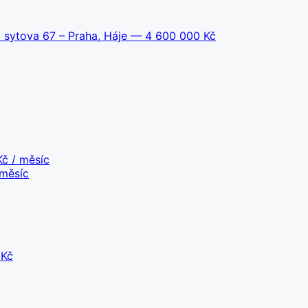
 sytova 67 – Praha, Háje
— 4 600 000 Kč
č / měsíc
měsíc
 Kč