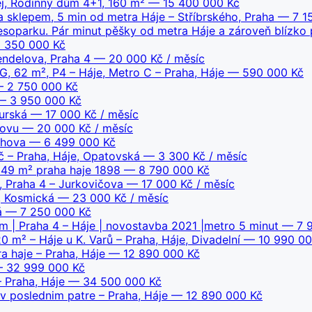
ej, Rodinný dům 4+1, 160 m²
— 15 400 000 Kč
 a sklepem, 5 min od metra Háje – Stříbrského, Praha
— 7 15
soparku. Pár minut pěšky od metra Háje a zároveň blízko p
 350 000 Kč
endelova, Praha 4
— 20 000 Kč / měsíc
, 62 m², P4 – Háje, Metro C – Praha, Háje
— 590 000 Kč
 2 750 000 Kč
 3 950 000 Kč
urská
— 17 000 Kč / měsíc
čovu
— 20 000 Kč / měsíc
chova
— 6 499 000 Kč
č – Praha, Háje, Opatovská
— 3 300 Kč / měsíc
6349 m² praha haje 1898
— 8 790 000 Kč
, Praha 4 – Jurkovičova
— 17 000 Kč / měsíc
, Kosmická
— 23 000 Kč / měsíc
á
— 7 250 000 Kč
 | Praha 4 – Háje | novostavba 2021 |metro 5 minut
— 7 9
0 m² – Háje u K. Varů – Praha, Háje, Divadelní
— 10 990 00
a haje – Praha, Háje
— 12 890 000 Kč
 32 999 000 Kč
– Praha, Háje
— 34 500 000 Kč
v poslednim patre – Praha, Háje
— 12 890 000 Kč