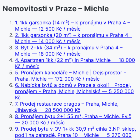
Nemovitosti v Praze – Michle
1
.
1kk garsonka (14 m²) – k pronájmu v Praha 4 –
Michle
— 12 500 Kč / měsíc
2
.
1kk garsonka (20 m²) – k pronájmu v Praha 4 –
Michle
— 14 000 Kč / měsíc
3
.
Byt 2+kk (34 m²) – k pronájmu v Praha 4 –
Michle
— 18 000 Kč / měsíc
4
.
Apartmen 1kk (22 m²) in Praha Michle
— 18 000
Kč / měsíc
5
.
Pronájem kanceláře – Michle | Dejsiprostor –
Praha, Michle
— 172 000 Kč / měsíc
6
.
Nabídka bytů a domů v Praze a okolí – Prodej,
pronájem – Praha, Michle, Michelská
— 5 250 000
Kč
7
.
Prodej restaurace pragos – Praha, Michle,
Jihlavská
— 28 500 000 Kč
8
.
Pronájem bytu 2+1 55 m², Praha – Michle, Ev.č
— 20 000 Kč / měsíc
9
.
Prodej bytu v OV 1+kk 30,9 m² cihla 3.NP, sklep,
podíl na zahradě, Praha 10 – Michle
— 5 270 000