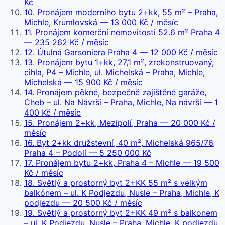
Kč
10
.
Pronájem moderního bytu 2+kk, 55 m² – Praha,
Michle, Krumlovská
— 13 000 Kč / měsíc
11
.
Pronájem komerční nemovitosti 52.6 m² Praha 4
— 235 262 Kč / měsíc
12
.
Útulná Garsoniera Praha 4
— 12 000 Kč / měsíc
13
.
Pronájem bytu 1+kk, 27,1 m², zrekonstruovaný,
cihla, P4 – Michle, ul. Michelská – Praha, Michle,
Michelská
— 15 900 Kč / měsíc
14
.
Pronájem pěkné, bezpečně zajištěné garáže,
Cheb – ul. Na Návrší – Praha, Michle, Na návrší
— 1
400 Kč / měsíc
15
.
Pronájem 2+kk, Mezipolí, Praha
— 20 000 Kč /
měsíc
16
.
Byt 2+kk družstevní, 40 m², Michelská 965/76,
Praha 4 – Podolí
— 5 250 000 Kč
17
.
Pronájem bytu 2+kk, Praha 4 – Michle
— 19 500
Kč / měsíc
18
.
Světlý a prostorný byt 2+KK 55 m² s velkým
balkónem – ul. K Podjezdu, Nusle – Praha, Michle, K
podjezdu
— 20 500 Kč / měsíc
19
.
Světlý a prostorný byt 2+KK 49 m² s balkonem
– ul. K Podjezdu, Nusle – Praha, Michle, K podjezdu