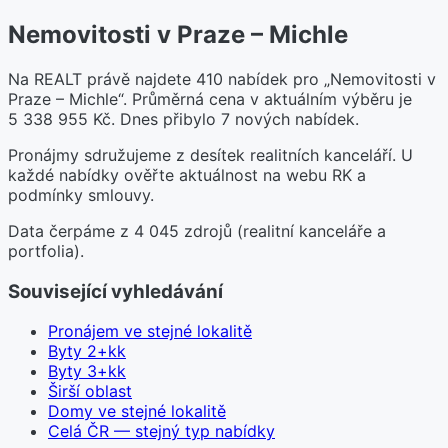
Nemovitosti v Praze – Michle
Na REALT právě najdete 410 nabídek pro „Nemovitosti v
Praze – Michle“. Průměrná cena v aktuálním výběru je
5 338 955 Kč. Dnes přibylo 7 nových nabídek.
Pronájmy sdružujeme z desítek realitních kanceláří. U
každé nabídky ověřte aktuálnost na webu RK a
podmínky smlouvy.
Data čerpáme z 4 045 zdrojů (realitní kanceláře a
portfolia).
Související vyhledávání
Pronájem ve stejné lokalitě
Byty 2+kk
Byty 3+kk
Širší oblast
Domy ve stejné lokalitě
Celá ČR — stejný typ nabídky