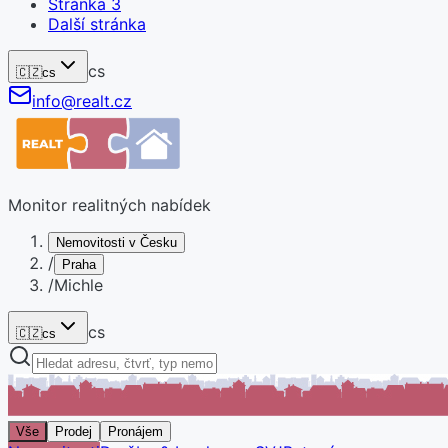
Stránka
3
Další stránka
cs
🇨🇿
cs
info@realt.cz
Monitor realitných nabídek
Nemovitosti v Česku
/
Praha
/
Michle
cs
🇨🇿
cs
Vše
Prodej
Pronájem