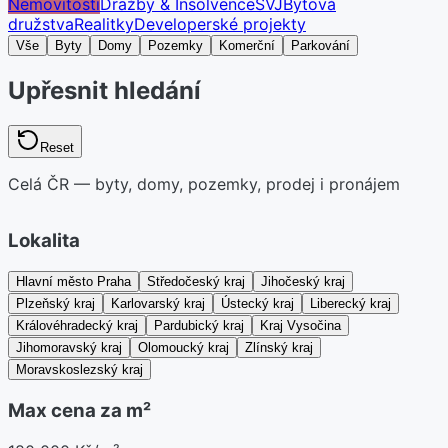
Nemovitosti
Dražby & Insolvence
SVJ
Bytová
družstva
Realitky
Developerské projekty
Vše
Byty
Domy
Pozemky
Komerční
Parkování
Upřesnit hledání
Reset
Celá ČR — byty, domy, pozemky, prodej i pronájem
Lokalita
Hlavní město Praha
Středočeský kraj
Jihočeský kraj
Plzeňský kraj
Karlovarský kraj
Ústecký kraj
Liberecký kraj
Královéhradecký kraj
Pardubický kraj
Kraj Vysočina
Jihomoravský kraj
Olomoucký kraj
Zlínský kraj
Moravskoslezský kraj
Max cena za m²