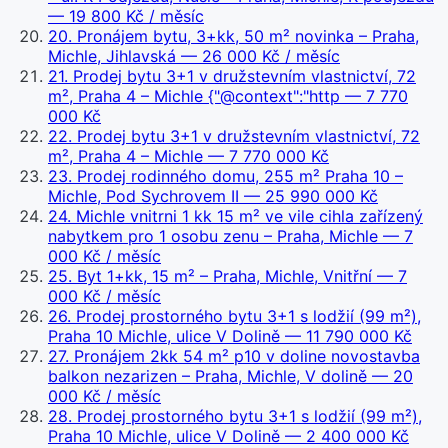
— 19 800 Kč / měsíc
20
.
Pronájem bytu, 3+kk, 50 m² novinka – Praha,
Michle, Jihlavská
— 26 000 Kč / měsíc
21
.
Prodej bytu 3+1 v družstevním vlastnictví, 72
m², Praha 4 – Michle {"@context":"http
— 7 770
000 Kč
22
.
Prodej bytu 3+1 v družstevním vlastnictví, 72
m², Praha 4 – Michle
— 7 770 000 Kč
23
.
Prodej rodinného domu, 255 m² Praha 10 –
Michle, Pod Sychrovem II
— 25 990 000 Kč
24
.
Michle vnitrni 1 kk 15 m² ve vile cihla zařízený
nabytkem pro 1 osobu zenu – Praha, Michle
— 7
000 Kč / měsíc
25
.
Byt 1+kk, 15 m² – Praha, Michle, Vnitřní
— 7
000 Kč / měsíc
26
.
Prodej prostorného bytu 3+1 s lodžií (99 m²),
Praha 10 Michle, ulice V Dolině
— 11 790 000 Kč
27
.
Pronájem 2kk 54 m² p10 v doline novostavba
balkon nezarizen – Praha, Michle, V dolině
— 20
000 Kč / měsíc
28
.
Prodej prostorného bytu 3+1 s lodžií (99 m²),
Praha 10 Michle, ulice V Dolině
— 2 400 000 Kč