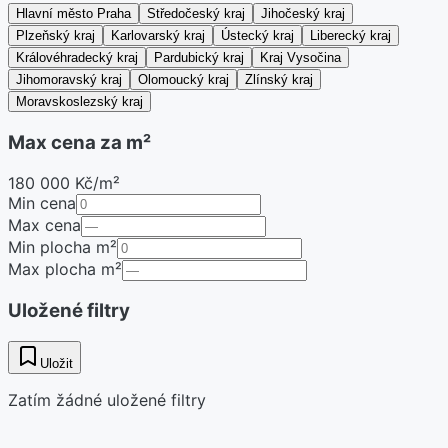
Hlavní město Praha
Středočeský kraj
Jihočeský kraj
Plzeňský kraj
Karlovarský kraj
Ústecký kraj
Liberecký kraj
Královéhradecký kraj
Pardubický kraj
Kraj Vysočina
Jihomoravský kraj
Olomoucký kraj
Zlínský kraj
Moravskoslezský kraj
Max cena za m²
180 000 Kč/m²
Min cena
Max cena
Min plocha m²
Max plocha m²
Uložené filtry
Uložit
Zatím žádné uložené filtry