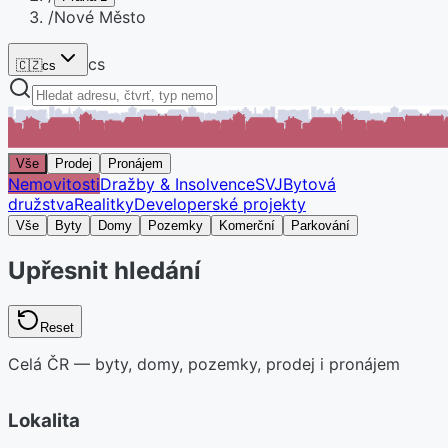
/
Nové Město
cs
🇨🇿
cs
Vše
Prodej
Pronájem
Nemovitosti
Dražby & Insolvence
SVJ
Bytová
družstva
Realitky
Developerské projekty
Vše
Byty
Domy
Pozemky
Komerční
Parkování
Upřesnit hledání
Reset
Celá ČR — byty, domy, pozemky, prodej i pronájem
Lokalita