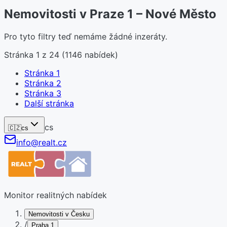
Nemovitosti v Praze 1 – Nové Město
Pro tyto filtry teď nemáme žádné inzeráty.
Stránka
1
z
24
(
1146
nabídek)
Stránka
1
Stránka
2
Stránka
3
Další stránka
cs
🇨🇿
cs
info@realt.cz
Monitor realitných nabídek
Nemovitosti v Česku
/
Praha 1