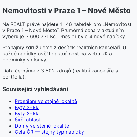
Nemovitosti v Praze 1 – Nové Město
Na REALT právě najdete 1 146 nabídek pro „Nemovitosti
v Praze 1 – Nové Město“. Průměrná cena v aktuálním
výběru je 3 600 731 Kč. Dnes přibylo 4 nové nabídky.
Pronájmy sdružujeme z desítek realitních kanceláří. U
každé nabídky ověřte aktuálnost na webu RK a
podmínky smlouvy.
Data čerpáme z 3 502 zdrojů (realitní kanceláře a
portfolia).
Související vyhledávání
Pronájem ve stejné lokalitě
Byty 2+kk
Byty 3+kk
Širší oblast
Domy ve stejné lokalitě
Celá ČR — stejný typ nabídky