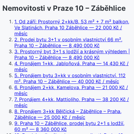
Nemovitosti v Praze 10 – Záběhlice
1
.
Od září: Prostorný 2+kk/B, 53 m² + 7 m² balkon,
Ve Slatinách, Praha 10 Záběhlice
— 22 000 Kč /
měsíc
2
.
Prodej bytu 3+1 v osobním vlastnictví 66 m²,
Praha 10 – Záběhlice
— 8 490 000 Kč
3
.
Prostorný byt 3+1 s lodžií a krásným výhledem |
Praha 10 – Záběhlice
— 8 490 000 Kč
4
.
Pronájem 1+kk, Jabloňová, Praha
— 14 430 Kč /
měsíc
5
.
Pronájem bytu 3+kk v osobním vlastnictví, 112
m², Praha 10 – Záběhlice
— 40 000 Kč / měsíc
6
.
Pronájem 2+kk, Kamelova, Praha
— 21 000 Kč /
měsíc
7
.
Pronájem 4+kk, Mattioliho, Praha
— 38 200 Kč /
měsíc
8
.
Pronájem 3+kk Bělčická – Záběhlice – Praha,
Záběhlice
— 25 000 Kč / měsíc
9
.
Praha 10 – Záběhlice, prodej bytu 2+1 s lodžií,
60 m²
— 8 360 000 Kč