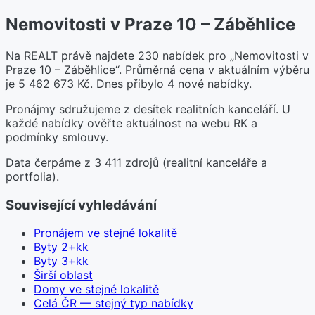
Nemovitosti v Praze 10 – Záběhlice
Na REALT právě najdete 230 nabídek pro „Nemovitosti v
Praze 10 – Záběhlice“. Průměrná cena v aktuálním výběru
je 5 462 673 Kč. Dnes přibylo 4 nové nabídky.
Pronájmy sdružujeme z desítek realitních kanceláří. U
každé nabídky ověřte aktuálnost na webu RK a
podmínky smlouvy.
Data čerpáme z 3 411 zdrojů (realitní kanceláře a
portfolia).
Související vyhledávání
Pronájem ve stejné lokalitě
Byty 2+kk
Byty 3+kk
Širší oblast
Domy ve stejné lokalitě
Celá ČR — stejný typ nabídky