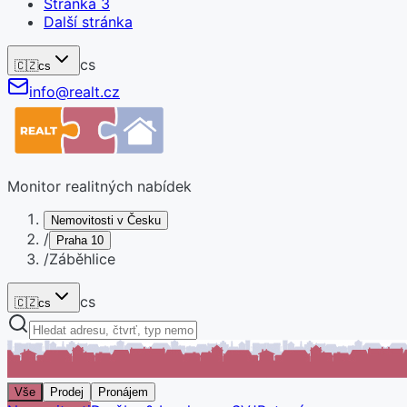
Stránka
3
Další stránka
cs
🇨🇿
cs
info@realt.cz
Monitor realitných nabídek
Nemovitosti v Česku
/
Praha 10
/
Záběhlice
cs
🇨🇿
cs
Vše
Prodej
Pronájem