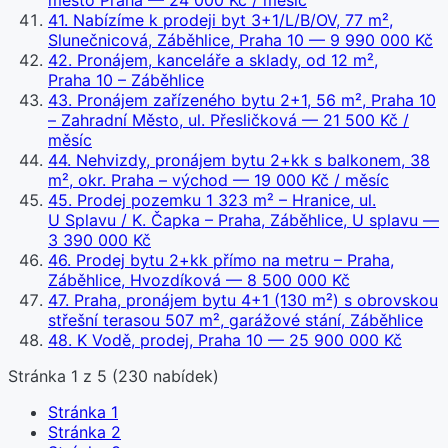
město Praha
— 24 000 Kč / měsíc
41
.
Nabízíme k prodeji byt 3+1/L/B/OV, 77 m²,
Slunečnicová, Záběhlice, Praha 10
— 9 990 000 Kč
42
.
Pronájem, kanceláře a sklady, od 12 m²,
Praha 10 – Záběhlice
43
.
Pronájem zařízeného bytu 2+1, 56 m², Praha 10
– Zahradní Město, ul. Přesličková
— 21 500 Kč /
měsíc
44
.
Nehvizdy, pronájem bytu 2+kk s balkonem, 38
m², okr. Praha – východ
— 19 000 Kč / měsíc
45
.
Prodej pozemku 1 323 m² – Hranice, ul.
U Splavu / K. Čapka – Praha, Záběhlice, U splavu
—
3 390 000 Kč
46
.
Prodej bytu 2+kk přímo na metru – Praha,
Záběhlice, Hvozdíková
— 8 500 000 Kč
47
.
Praha, pronájem bytu 4+1 (130 m²) s obrovskou
střešní terasou 507 m², garážové stání, Záběhlice
48
.
K Vodě, prodej, Praha 10
— 25 900 000 Kč
Stránka
1
z
5
(
230
nabídek)
Stránka
1
Stránka
2