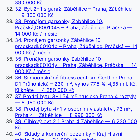
390 000 Kč
32
.
Byt 2+1 s garáží Záběhlice – Praha, Záběhlice
— 9 300 000 Kč
33
.
Pronájem garsonky, Záběhlice 10,
Práčská,DK00104B – Praha, Záběhlice, Práčská
—
14 000 Kč / měsíc
34
.
Pronájem garsonky Záběhlice 10
pracskadk00104b – Praha, Záběhlice, Práčská
— 14
000 Kč / měsíc
35
.
Pronájem garsonky Záběhlice 10
pracskadk00104y – Praha, Záběhlice, Práčská
— 14
000 Kč / měsíc
36
.
Samoobslužné fitness centrum Čestlice Praha
D1 Průhonická – 230 m², výnos 77,5 %, 4,35 mil. Kč.
Klikněte
— 4 350 000 Kč
37
.
Prodej bytu 3+1 54 m² hrusicka Praha 4 roztyly
— 6 950 000 Kč
38
.
Prodej bytu 4+1 v osobním vlastnictví, 73 m²,
Praha 4 – Záběhlice
— 8 990 000 Kč
39
.
Cihlový byt 2 1 Praha 4 Záběhlice
— 6 220 000
Kč
40
.
Sklady a komerční pozemky – Kraj Hlavní