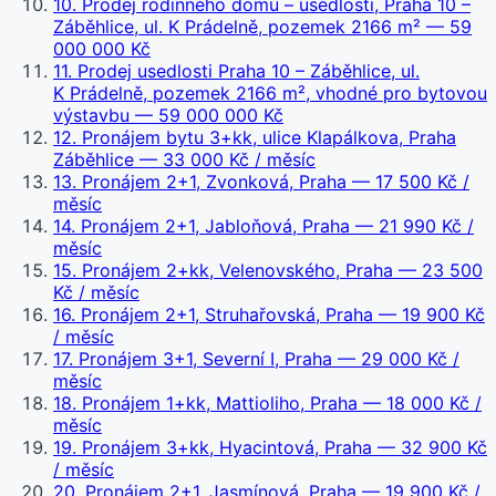
10
.
Prodej rodinného domu – usedlosti, Praha 10 –
Záběhlice, ul. K Prádelně, pozemek 2166 m²
— 59
000 000 Kč
11
.
Prodej usedlosti Praha 10 – Záběhlice, ul.
K Prádelně, pozemek 2166 m², vhodné pro bytovou
výstavbu
— 59 000 000 Kč
12
.
Pronájem bytu 3+kk, ulice Klapálkova, Praha
Záběhlice
— 33 000 Kč / měsíc
13
.
Pronájem 2+1, Zvonková, Praha
— 17 500 Kč /
měsíc
14
.
Pronájem 2+1, Jabloňová, Praha
— 21 990 Kč /
měsíc
15
.
Pronájem 2+kk, Velenovského, Praha
— 23 500
Kč / měsíc
16
.
Pronájem 2+1, Struhařovská, Praha
— 19 900 Kč
/ měsíc
17
.
Pronájem 3+1, Severní I, Praha
— 29 000 Kč /
měsíc
18
.
Pronájem 1+kk, Mattioliho, Praha
— 18 000 Kč /
měsíc
19
.
Pronájem 3+kk, Hyacintová, Praha
— 32 900 Kč
/ měsíc
20
.
Pronájem 2+1, Jasmínová, Praha
— 19 900 Kč /