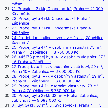
měsíc
21
.
Pronájem 2+kk, Choceradská, Praha
— 21 000
Kč / měsíc
22
.
Prodej bytu 4+kk Choceradská Praha 4
Záběhlice
23
.
Prodej bytu 3+kk Choceradská Praha 4
Záběhlice
24
.
Prodej domu ulice severni v – Praha, Záběhlice,
Severní V
25
.
Prodej bytu 4+1 v osobním vlastnictví, 73 m²,
Praha 4 – Záběhlice
— 8 750 000 Kč
26
.
445178 prodej bytu 41 v osobnim vlastnictví 73
m² Praha 4 Záběhlice
27
.
Prodej bytu 1+kk v osobním vlastnictví, 29 m²,
Praha 10 – Záběhlice
— 6 600 000 Kč
28
.
Prodej bytu 1+kk v osobním vlastnictví, 29 m²,
Praha 10 – Záběhlice
— 6 600 000 Kč
29
.
Prodej bytu 4 1 v osobnim vlastnictví 73 m²
Praha 4 Záběhlice
— 8 750 000 Kč
30
.
Prodej bytu 2+kk 32 m² – Praha, Záběhlice,
Jabloňová
— 5 099 000 Kč
31
.
Byt 3+kk, 57 m², ul. Svojšovická, Praha 4
— 5