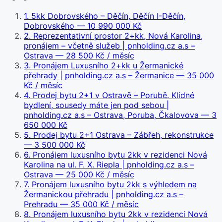
1
.
5kk Dobrovského – Děčín, Děčín I-Děčín,
Dobrovského
— 10 990 000 Kč
2
.
Reprezentativní prostor 2+kk, Nová Karolina,
pronájem – včetně služeb | pnholding.cz a.s –
Ostrava
— 28 500 Kč / měsíc
3
.
Pronájem Luxusního 2+kk u Žermanické
přehrady | pnholding.cz a.s – Žermanice
— 35 000
Kč / měsíc
4
.
Prodej bytu 2+1 v Ostravě – Porubě. Klidné
bydlení, sousedy máte jen pod sebou |
pnholding.cz a.s – Ostrava, Poruba, Čkalovova
— 3
650 000 Kč
5
.
Prodej bytu 2+1 Ostrava – Zábřeh, rekonstrukce
— 3 500 000 Kč
6
.
Pronájem luxusního bytu 2kk v rezidenci Nová
Karolina na ul. F. X. Riepla | pnholding.cz a.s –
Ostrava
— 25 000 Kč / měsíc
7
.
Pronájem luxusního bytu 2kk s výhledem na
Žermanickou přehradu | pnholding.cz a.s –
Prehradu
— 35 000 Kč / měsíc
8
.
Pronájem luxusního bytu 2kk v rezidenci Nová