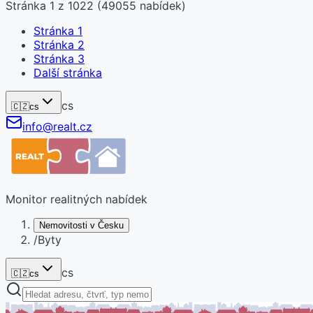
Stránka
1
z
1022
(
49055
nabídek)
Stránka
1
Stránka
2
Stránka
3
Další stránka
cs
🇨🇿
cs
info@realt.cz
Monitor realitných nabídek
Nemovitosti v Česku
/
Byty
cs
🇨🇿
cs