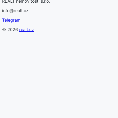
REALT nemovitosti s.r.o.
info@realt.cz
Telegram
©
2026
realt.cz