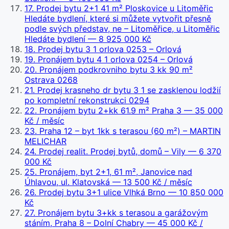
17
.
Prodej bytu 2+1 41 m² Ploskovice u Litoměřic
Hledáte bydlení, které si můžete vytvořit přesně
podle svých představ, ne – Litoměřice, u Litoměřic
Hledáte bydlení
— 8 925 000 Kč
18
.
Prodej bytu 3 1 orlova 0253 – Orlová
19
.
Pronájem bytu 4 1 orlova 0254 – Orlová
20
.
Pronájem podkrovniho bytu 3 kk 90 m²
Ostrava 0268
21
.
Prodej krasneho dr bytu 3 1 se zasklenou lodžií
po kompletní rekonstrukci 0294
22
.
Pronájem bytu 2+kk 61.9 m² Praha 3
— 35 000
Kč / měsíc
23
.
Praha 12 – byt 1kk s terasou (60 m²) – MARTIN
MELICHAR
24
.
Prodej realit. Prodej bytů, domů – Vily
— 6 370
000 Kč
25
.
Pronájem, byt 2+1, 61 m², Janovice nad
Úhlavou, ul. Klatovská
— 13 500 Kč / měsíc
26
.
Prodej bytu 3+1 ulice Vlhká Brno
— 10 850 000
Kč
27
.
Pronájem bytu 3+kk s terasou a garážovým
stáním, Praha 8 – Dolní Chabry
— 45 000 Kč /