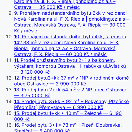
Karolina na ul. F. X. Riepla | pnholding.cz a.s –
Ostrava
— 35 000 Kč / měsíc
9
.
Pronájem nadstandardního bytu 2kk v rezidenci
Nová Karolina na ul. F. X. Riepla | pnholding.cz a.s –
Ostrava, Moravská Ostrava, F. X. Riepla
— 30 000
Kč / měsíc
10
.
Pronájem nadstandardního bytu 4kk, s terasou
142,38 m² v rezidenci Nová Karolina na ul. F. X.
Riepla | pnholding.cz a.s – Ostrava, Moravská
Ostrava, F. X. Riepla
— 60 000 Kč / měsíc
11
.
Prodej družstevního bytu 2+1 s balkónem,
výtahem, komorou Ostrava – Hrabůvka ul.Aviatiků
— 3 120 000 Kč
12
.
Prodej bytu2+kk 37 m² v 1NP v rodinném domě
obec Ostravice
— 2 990 000 Kč
13
.
Prodej bytu 2+kk 54 m² v 2.NP obec Ostravice
— 3 750 000 Kč
14
.
Prodej bytu 3+kk • 92 m² – Rokycany, Plzeňské
Předměstí, Přemyslova
— 6 990 000 Kč
15
.
Prodej bytu 1+kk • 40 m² – Železné
— 6 190
000 Kč
16
.
Prodej bytu 3+1 • 73 m² – Plzeň, Doubravka,
Staniční
— 5 400 000 Kč