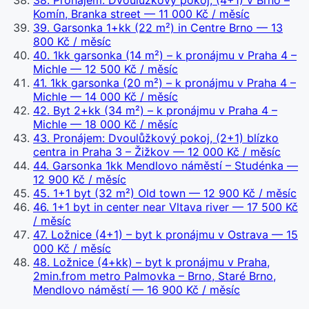
38
.
Pronájem: Dvoulůžkový pokoj, (4+1) v Brno –
Komín, Branka street
— 11 000 Kč / měsíc
39
.
Garsonka 1+kk (22 m²) in Centre Brno
— 13
800 Kč / měsíc
40
.
1kk garsonka (14 m²) – k pronájmu v Praha 4 –
Michle
— 12 500 Kč / měsíc
41
.
1kk garsonka (20 m²) – k pronájmu v Praha 4 –
Michle
— 14 000 Kč / měsíc
42
.
Byt 2+kk (34 m²) – k pronájmu v Praha 4 –
Michle
— 18 000 Kč / měsíc
43
.
Pronájem: Dvoulůžkový pokoj, (2+1) blízko
centra in Praha 3 – Žižkov
— 12 000 Kč / měsíc
44
.
Garsonka 1kk Mendlovo náměstí – Studénka
—
12 900 Kč / měsíc
45
.
1+1 byt (32 m²) Old town
— 12 900 Kč / měsíc
46
.
1+1 byt in center near Vltava river
— 17 500 Kč
/ měsíc
47
.
Ložnice (4+1) – byt k pronájmu v Ostrava
— 15
000 Kč / měsíc
48
.
Ložnice (4+kk) – byt k pronájmu v Praha,
2min.from metro Palmovka – Brno, Staré Brno,
Mendlovo náměstí
— 16 900 Kč / měsíc