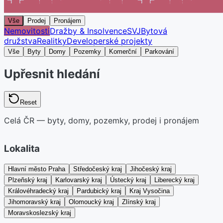
Vše
Prodej
Pronájem
Nemovitosti
Dražby & Insolvence
SVJ
Bytová
družstva
Realitky
Developerské projekty
Vše
Byty
Domy
Pozemky
Komerční
Parkování
Upřesnit hledání
Reset
Celá ČR — byty, domy, pozemky, prodej i pronájem
Lokalita
Hlavní město Praha
Středočeský kraj
Jihočeský kraj
Plzeňský kraj
Karlovarský kraj
Ústecký kraj
Liberecký kraj
Královéhradecký kraj
Pardubický kraj
Kraj Vysočina
Jihomoravský kraj
Olomoucký kraj
Zlínský kraj
Moravskoslezský kraj