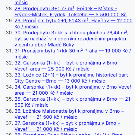
měsíc
28
.
Prodej bytu 3+1 77 m², Frýdek – Místek –
Frýdek-Místek, Frýdek, Tolstého
— 5 500 000 Kč
29
.
Pronájem bytu 2+1, 51.43 m², Havířov
— 12 000
Kč / měsíc
30
.
Prodej bytu 3+kk s užitnou plochou 76,44 m²,
byt se nachází v moderním rezidenčním projektu
v centru obce Mladé Buky
31
.
Pronájem bytu 1+kk 30 m² Praha
— 19 000 Kč /
měsíc
32
.
Garsonka (1+kk) – byt k pronájmu v Brno
Veveří area
— 25 000 Kč / měsíc
33
.
Ložnice (2+1) – byt k pronájmu historical part
City Centre – Brno
— 13 000 Kč / měsíc
34
.
Garsonka (1+kk) – byt k pronájmu v Brno Veveří
area
— 21 000 Kč / měsíc
35
.
Garsonka (1+kk) – byt k pronájmu v Brno
— 21
500 Kč / měsíc
36
.
Ložnice Maisonette byt k pronájmu v Brno –
Veveří
— 21 500 Kč / měsíc
37
.
Garsonka (1+kk) – byt k pronájmu v Brno –
Veveří
— 21 000 Kč / měsíc