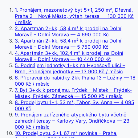
1
.
Pronájem, mezonetový byt 5+1, 250 m², Dřevná,
Praha 2 – Nové Město, výtah, terasa
— 130 000 Kč
/ měsíc
2
.
Apartmán 2+kk, 58,4 m² k prodeji na Dolní
Moravě – Dolní Morava
— 4 690 000 Kč
3
.
Apartmán 2+kk, 58,4 m² k prodeji na Dolní
Moravě – Dolní Morava
— 5 750 000 Kč
4
.
Apartmán 3+kk, 102,4 m² k prodeji na Dolní
Moravě – Dolní Morava
— 10 440 000 Kč
5
.
Podnájem jednotky 1+kk na Hybešově ulici –
Brno, Podnájem jednotky
— 13 900 Kč / měsíc
6
.
Připravuji do nabídky 2kk Praha 13 – Lužiny
— 18
000 Kč / měsíc
7
.
Byt 3+kk k pronájmu, Frýdek – Místek – Frýdek-
Místek, Frýdek, Zámecké
— 15 500 Kč / měsíc
8
.
Prodej bytu 1+1, 53 m², Tábor, Sv. Anna
— 4 095
000 Kč
9
.
Pronájem zařízeného atypického bytu včetně
zahradní terasy – Karlovy Vary, Ondříčkova
— 23
000 Kč / měsíc
10
.
Prodej bytu, 2+1, 67 m² novinka – Praha,