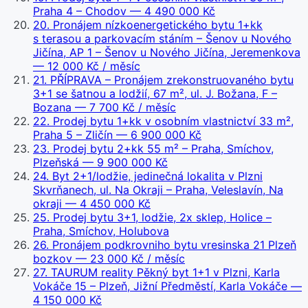
Praha 4 – Chodov
— 4 490 000 Kč
20
.
Pronájem nízkoenergetického bytu 1+kk
s terasou a parkovacím stáním – Šenov u Nového
Jičína, AP 1 – Šenov u Nového Jičína, Jeremenkova
— 12 000 Kč / měsíc
21
.
PŘÍPRAVA – Pronájem zrekonstruovaného bytu
3+1 se šatnou a lodžií, 67 m², ul. J. Božana, F –
Bozana
— 7 700 Kč / měsíc
22
.
Prodej bytu 1+kk v osobním vlastnictví 33 m²,
Praha 5 – Zličín
— 6 900 000 Kč
23
.
Prodej bytu 2+kk 55 m² – Praha, Smíchov,
Plzeňská
— 9 900 000 Kč
24
.
Byt 2+1/lodžie, jedinečná lokalita v Plzni
Skvrňanech, ul. Na Okraji – Praha, Veleslavín, Na
okraji
— 4 450 000 Kč
25
.
Prodej bytu 3+1, lodžie, 2x sklep, Holice –
Praha, Smíchov, Holubova
26
.
Pronájem podkrovniho bytu vresinska 21 Plzeň
bozkov
— 23 000 Kč / měsíc
27
.
TAURUM reality Pěkný byt 1+1 v Plzni, Karla
Vokáče 15 – Plzeň, Jižní Předměstí, Karla Vokáče
—
4 150 000 Kč