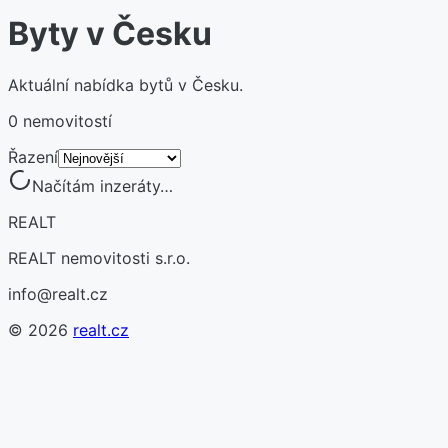
Byty v Česku
Aktuální nabídka bytů v Česku.
0 nemovitostí
Řazení
Načítám inzeráty…
REALT
REALT nemovitosti s.r.o.
info@realt.cz
©
2026
realt.cz