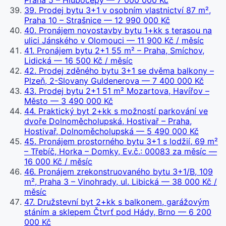
Praha 5 – Hlubočepy
— 7 000 000 Kč
39
.
Prodej bytu 3+1 v osobním vlastnictví 87 m²,
Praha 10 – Strašnice
— 12 990 000 Kč
40
.
Pronájem novostavby bytu 1+kk s terasou na
ulici Jánského v Olomouci
— 11 900 Kč / měsíc
41
.
Pronájem bytu 2+1 55 m² – Praha, Smíchov,
Lidická
— 16 500 Kč / měsíc
42
.
Prodej zděného bytu 3+1 se dvěma balkony –
Plzeň, 2-Slovany Guldenerova
— 7 400 000 Kč
43
.
Prodej bytu 2+1 51 m² Mozartova, Havířov –
Město
— 3 490 000 Kč
44
.
Praktický byt 2+kk s možností parkování ve
dvoře Dolnoměcholupská, Hostivař – Praha,
Hostivař, Dolnoměcholupská
— 5 490 000 Kč
45
.
Pronájem prostorného bytu 3+1 s lodžií, 69 m²
– Třebíč, Horka – Domky, Ev.č.: 00083 za měsíc
—
16 000 Kč / měsíc
46
.
Pronájem zrekonstruovaného bytu 3+1/B, 109
m², Praha 3 – Vinohrady, ul. Libická
— 38 000 Kč /
měsíc
47
.
Družstevní byt 2+kk s balkonem, garážovým
stáním a sklepem Čtvrť pod Hády, Brno
— 6 200
000 Kč