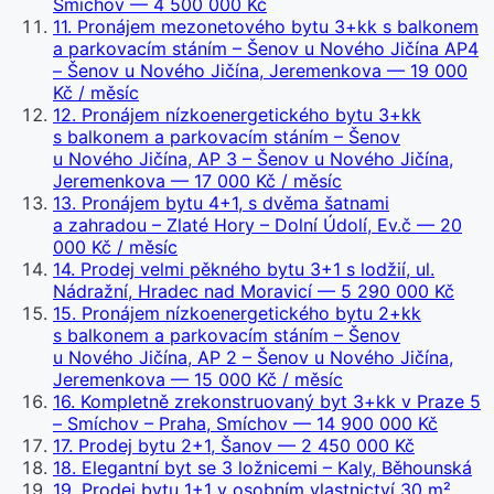
Smíchov
— 4 500 000 Kč
11
.
Pronájem mezonetového bytu 3+kk s balkonem
a parkovacím stáním – Šenov u Nového Jičína AP4
– Šenov u Nového Jičína, Jeremenkova
— 19 000
Kč / měsíc
12
.
Pronájem nízkoenergetického bytu 3+kk
s balkonem a parkovacím stáním – Šenov
u Nového Jičína, AP 3 – Šenov u Nového Jičína,
Jeremenkova
— 17 000 Kč / měsíc
13
.
Pronájem bytu 4+1, s dvěma šatnami
a zahradou – Zlaté Hory – Dolní Údolí, Ev.č
— 20
000 Kč / měsíc
14
.
Prodej velmi pěkného bytu 3+1 s lodžií, ul.
Nádražní, Hradec nad Moravicí
— 5 290 000 Kč
15
.
Pronájem nízkoenergetického bytu 2+kk
s balkonem a parkovacím stáním – Šenov
u Nového Jičína, AP 2 – Šenov u Nového Jičína,
Jeremenkova
— 15 000 Kč / měsíc
16
.
Kompletně zrekonstruovaný byt 3+kk v Praze 5
– Smíchov – Praha, Smíchov
— 14 900 000 Kč
17
.
Prodej bytu 2+1, Šanov
— 2 450 000 Kč
18
.
Elegantní byt se 3 ložnicemi – Kaly, Běhounská
19
.
Prodej bytu 1+1 v osobním vlastnictví 30 m²,