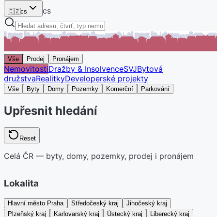
cs
🇨🇿
cs
Vše
Prodej
Pronájem
Nemovitosti
Dražby & Insolvence
SVJ
Bytová
družstva
Realitky
Developerské projekty
Vše
Byty
Domy
Pozemky
Komerční
Parkování
Upřesnit hledání
Reset
Celá ČR — byty, domy, pozemky, prodej i pronájem
Lokalita
Hlavní město Praha
Středočeský kraj
Jihočeský kraj
Plzeňský kraj
Karlovarský kraj
Ústecký kraj
Liberecký kraj