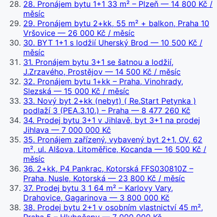
28
.
Pronájem bytu 1+1 33 m² – Plzeň
— 14 800 Kč /
měsíc
29
.
Pronájem bytu 2+kk, 55 m² + balkon, Praha 10
Vršovice
— 26 000 Kč / měsíc
30
.
BYT 1+1 s lodžií Uherský Brod
— 10 500 Kč /
měsíc
31
.
Pronájem bytu 3+1 se šatnou a lodžií,
J.Zrzavého, Prostějov
— 14 500 Kč / měsíc
32
.
Pronájem bytu 1+kk – Praha, Vinohrady,
Slezská
— 15 000 Kč / měsíc
33
.
Nový byt 2+kk (nebyt) ( Re.Start Petynka )
podlaží 3 (PEA.3.10.) – Praha
— 8 477 260 Kč
34
.
Prodej bytu 3+1 v Jihlavě, byt 3+1 na prodej
Jihlava
— 7 000 000 Kč
35
.
Pronájem zařízený, vybavený byt 2+1, OV, 62
m², ul. Alšova, Litoměřice, Kocanda
— 16 500 Kč /
měsíc
36
.
2+kk, P4 Pankrac, Kotorská FFS030810Z –
Praha, Nusle, Kotorská
— 23 800 Kč / měsíc
37
.
Prodej bytu 3 1 64 m² – Karlovy Vary,
Drahovice, Gagarinova
— 3 800 000 Kč
38
.
Prodej bytu 2+1 v osobním vlastnictví 45 m²,