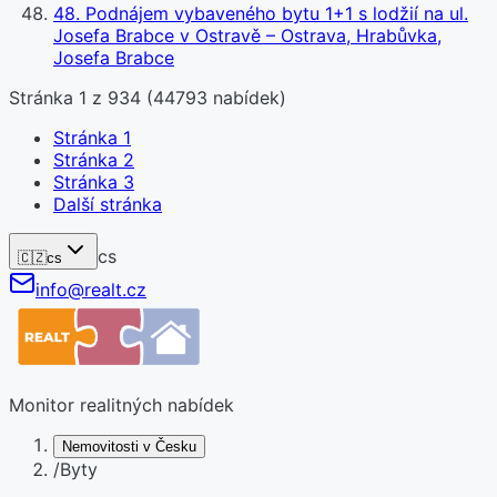
48
.
Podnájem vybaveného bytu 1+1 s lodžií na ul.
Josefa Brabce v Ostravě – Ostrava, Hrabůvka,
Josefa Brabce
Stránka
1
z
934
(
44793
nabídek)
Stránka
1
Stránka
2
Stránka
3
Další stránka
cs
🇨🇿
cs
info@realt.cz
Monitor realitných nabídek
Nemovitosti v Česku
/
Byty