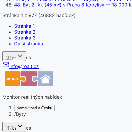
48
.
Byt 2+kk (45 m²) v Praha 8 Kobylisy
— 18 000 Kč
Stránka
1
z
977
(
46882
nabídek)
Stránka
1
Stránka
2
Stránka
3
Další stránka
cs
🇨🇿
cs
info@realt.cz
Monitor realitných nabídek
Nemovitosti v Česku
/
Byty
cs
🇨🇿
cs