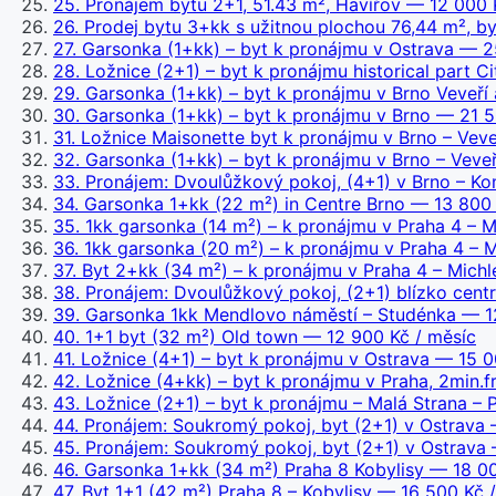
25
.
Pronájem bytu 2+1, 51.43 m², Havířov
— 12 000 K
26
.
Prodej bytu 3+kk s užitnou plochou 76,44 m², b
27
.
Garsonka (1+kk) – byt k pronájmu v Ostrava
— 25
28
.
Ložnice (2+1) – byt k pronájmu historical part C
29
.
Garsonka (1+kk) – byt k pronájmu v Brno Veveří 
30
.
Garsonka (1+kk) – byt k pronájmu v Brno
— 21 5
31
.
Ložnice Maisonette byt k pronájmu v Brno – Veve
32
.
Garsonka (1+kk) – byt k pronájmu v Brno – Veveř
33
.
Pronájem: Dvoulůžkový pokoj, (4+1) v Brno – Kom
34
.
Garsonka 1+kk (22 m²) in Centre Brno
— 13 800 
35
.
1kk garsonka (14 m²) – k pronájmu v Praha 4 – M
36
.
1kk garsonka (20 m²) – k pronájmu v Praha 4 – M
37
.
Byt 2+kk (34 m²) – k pronájmu v Praha 4 – Michl
38
.
Pronájem: Dvoulůžkový pokoj, (2+1) blízko centr
39
.
Garsonka 1kk Mendlovo náměstí – Studénka
— 12
40
.
1+1 byt (32 m²) Old town
— 12 900 Kč / měsíc
41
.
Ložnice (4+1) – byt k pronájmu v Ostrava
— 15 00
42
.
Ložnice (4+kk) – byt k pronájmu v Praha, 2min.
43
.
Ložnice (2+1) – byt k pronájmu – Malá Strana – 
44
.
Pronájem: Soukromý pokoj, byt (2+1) v Ostrava 
45
.
Pronájem: Soukromý pokoj, byt (2+1) v Ostrava 
46
.
Garsonka 1+kk (34 m²) Praha 8 Kobylisy
— 18 00
47
.
Byt 1+1 (42 m²) Praha 8 – Kobylisy
— 16 500 Kč /