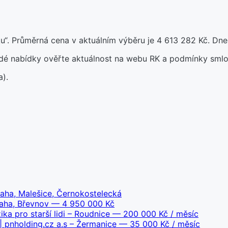
“. Průměrná cena v aktuálním výběru je 4 613 282 Kč. Dne
aždé nabídky ověřte aktuálnost na webu RK a podmínky smlo
a).
raha, Malešice, Černokostelecká
aha, Břevnov
— 4 950 000 Kč
a pro starší lidi – Roudnice
— 200 000 Kč / měsíc
 pnholding.cz a.s – Žermanice
— 35 000 Kč / měsíc