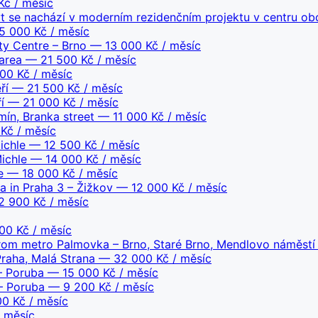
č / měsíc
yt se nachází v moderním rezidenčním projektu v centru o
 000 Kč / měsíc
ity Centre – Brno
— 13 000 Kč / měsíc
area
— 21 500 Kč / měsíc
00 Kč / měsíc
ří
— 21 500 Kč / měsíc
í
— 21 000 Kč / měsíc
ín, Branka street
— 11 000 Kč / měsíc
Kč / měsíc
ichle
— 12 500 Kč / měsíc
ichle
— 14 000 Kč / měsíc
e
— 18 000 Kč / měsíc
a in Praha 3 – Žižkov
— 12 000 Kč / měsíc
 900 Kč / měsíc
0 Kč / měsíc
from metro Palmovka – Brno, Staré Brno, Mendlovo náměstí
Praha, Malá Strana
— 32 000 Kč / měsíc
– Poruba
— 15 000 Kč / měsíc
– Poruba
— 9 200 Kč / měsíc
0 Kč / měsíc
 měsíc