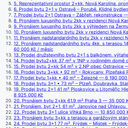
5
.
Reprezentativní prostor 2+kk, Nová Karolina, pron
6
.
Prodej bytu 2+1 v Ostravě – Porubě. Klidné bydlen
7
.
Prodej bytu 2+1 Ostrava – Zábřeh, rekonstrukce
— 
8
.
Pronájem luxusního bytu 2kk v rezidenci Nová Karol
9
.
Pronájem luxusního bytu 2kk s výhledem na Žerma
10
.
Pronájem luxusního bytu 2kk v rezidenci Nová Karo
11
.
Pronájem nadstandardního bytu 2kk v rezidenci Nov
12
.
Pronájem nadstandardního bytu 4kk, s terasou 142,
60 000 Kč / měsíc
13
.
Prodej družstevního bytu 2+1 s balkónem, výtah
14
.
Prodej bytu2+kk 37 m² v 1NP v rodinném domě o
15
.
Prodej bytu 2+kk 54 m² v 2.NP obec Ostravice
—
16
.
Prodej bytu 3+kk • 92 m² – Rokycany, Plzeňské 
17
.
Prodej bytu 1+kk • 40 m² – Železné
— 6 190 000
18
.
Prodej bytu 3+1 • 73 m² – Plzeň, Doubravka, Stan
19
.
Prodej bytu 2+1 41 m² Ploskovice u Litoměřic Hle
8 925 000 Kč
20
.
Pronájem bytu 2+kk 61.9 m² Praha 3
— 35 000 K
21
.
Pronájem, byt 2+1, 61 m², Janovice nad Úhlavou, 
22
.
Prodej bytu 3+1 ulice Vlhká Brno
— 10 850 000 
23
.
Pronájem bytu 3+kk s terasou a garážovým stání
24
.
Prodej bytu 3+1 77 m², Frýdek – Místek – Frýdek