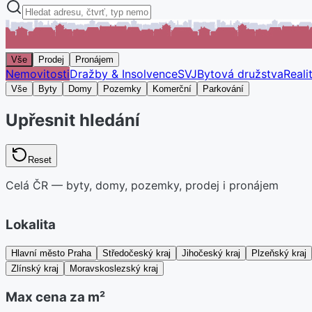
Vše
Prodej
Pronájem
Nemovitosti
Dražby & Insolvence
SVJ
Bytová družstva
Reali
Vše
Byty
Domy
Pozemky
Komerční
Parkování
Upřesnit hledání
Reset
Celá ČR — byty, domy, pozemky, prodej i pronájem
Lokalita
Hlavní město Praha
Středočeský kraj
Jihočeský kraj
Plzeňský kraj
Zlínský kraj
Moravskoslezský kraj
Max cena za m²