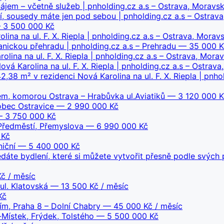
ájem – včetně služeb | pnholding.cz a.s – Ostrava, Moravská
í, sousedy máte jen pod sebou | pnholding.cz a.s – Ostrav
3 500 000 Kč
ina na ul. F. X. Riepla | pnholding.cz a.s – Ostrava, Moravs
nickou přehradu | pnholding.cz a.s – Prehradu
— 35 000 Kč
lina na ul. F. X. Riepla | pnholding.cz a.s – Ostrava, Morav
á Karolina na ul. F. X. Riepla | pnholding.cz a.s – Ostrava,
38 m² v rezidenci Nová Karolina na ul. F. X. Riepla | pnhol
em, komorou Ostrava – Hrabůvka ul.Aviatiků
— 3 120 000 K
bec Ostravice
— 2 990 000 Kč
 3 750 000 Kč
Předměstí, Přemyslova
— 6 990 000 Kč
 Kč
iční
— 5 400 000 Kč
dáte bydlení, které si můžete vytvořit přesně podle svých p
č / měsíc
ul. Klatovská
— 13 500 Kč / měsíc
Kč
m, Praha 8 – Dolní Chabry
— 45 000 Kč / měsíc
-Místek, Frýdek, Tolstého
— 5 500 000 Kč