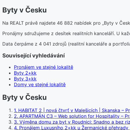
Byty v Česku
Na REALT právě najdete 46 882 nabídek pro „Byty v Česku
Pronájmy sdružujeme z desítek realitních kanceláří. U k
Data čerpáme z 4 041 zdrojů (realitní kanceláře a portfoli
Související vyhledávání
Pronájem ve stejné lokalitě
Byty 2+kk
Byty 3+kk
Domy ve stejné lokalitě
Byty v Česku
1
.
HABITAT 2 | nová čtvrť v Malešicích | Skanska – P
2
.
APARTMÁN C3 – Web solution for Hospitality – Pr
3
.
Výměna domu za byt v Roudnici: Snadno a bez rizik
4
.
Pronájem Luxusního 2+kk u Žermanické přehrady |