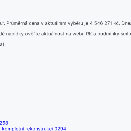
“. Průměrná cena v aktuálním výběru je 4 546 271 Kč. Dnes
aždé nabídky ověřte aktuálnost na webu RK a podmínky smlo
a).
0268
o kompletní rekonstrukci 0294