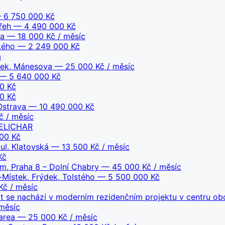
6 750 000 Kč
řeh
— 4 490 000 Kč
va
— 18 000 Kč / měsíc
kého
— 2 249 000 Kč
a
dek, Mánesova
— 25 000 Kč / měsíc
— 5 640 000 Kč
0 Kč
0 Kč
Ostrava
— 10 490 000 Kč
 / měsíc
MELICHAR
00 Kč
ul. Klatovská
— 13 500 Kč / měsíc
Kč
m, Praha 8 – Dolní Chabry
— 45 000 Kč / měsíc
-Místek, Frýdek, Tolstého
— 5 500 000 Kč
č / měsíc
yt se nachází v moderním rezidenčním projektu v centru o
měsíc
area
— 25 000 Kč / měsíc