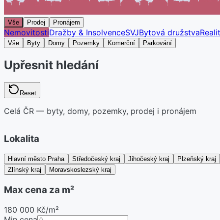
Vše
Prodej
Pronájem
Nemovitosti
Dražby & Insolvence
SVJ
Bytová družstva
Reali
Vše
Byty
Domy
Pozemky
Komerční
Parkování
Upřesnit hledání
Reset
Celá ČR — byty, domy, pozemky, prodej i pronájem
Lokalita
Hlavní město Praha
Středočeský kraj
Jihočeský kraj
Plzeňský kraj
Zlínský kraj
Moravskoslezský kraj
Max cena za m²
180 000 Kč/m²
Min cena