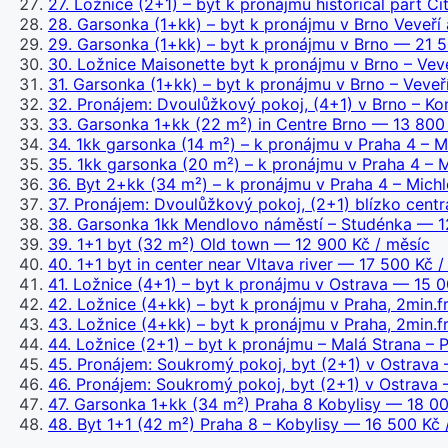
27
.
Ložnice (2+1) – byt k pronájmu historical part Ci
28
.
Garsonka (1+kk) – byt k pronájmu v Brno Veveří 
29
.
Garsonka (1+kk) – byt k pronájmu v Brno
— 21 5
30
.
Ložnice Maisonette byt k pronájmu v Brno – Vev
31
.
Garsonka (1+kk) – byt k pronájmu v Brno – Veveř
32
.
Pronájem: Dvoulůžkový pokoj, (4+1) v Brno – Kom
33
.
Garsonka 1+kk (22 m²) in Centre Brno
— 13 800 
34
.
1kk garsonka (14 m²) – k pronájmu v Praha 4 – M
35
.
1kk garsonka (20 m²) – k pronájmu v Praha 4 – M
36
.
Byt 2+kk (34 m²) – k pronájmu v Praha 4 – Michl
37
.
Pronájem: Dvoulůžkový pokoj, (2+1) blízko centr
38
.
Garsonka 1kk Mendlovo náměstí – Studénka
— 12
39
.
1+1 byt (32 m²) Old town
— 12 900 Kč / měsíc
40
.
1+1 byt in center near Vltava river
— 17 500 Kč /
41
.
Ložnice (4+1) – byt k pronájmu v Ostrava
— 15 00
42
.
Ložnice (4+kk) – byt k pronájmu v Praha, 2min.
43
.
Ložnice (4+kk) – byt k pronájmu v Praha, 2min
44
.
Ložnice (2+1) – byt k pronájmu – Malá Strana – 
45
.
Pronájem: Soukromý pokoj, byt (2+1) v Ostrava 
46
.
Pronájem: Soukromý pokoj, byt (2+1) v Ostrava 
47
.
Garsonka 1+kk (34 m²) Praha 8 Kobylisy
— 18 00
48
.
Byt 1+1 (42 m²) Praha 8 – Kobylisy
— 16 500 Kč 