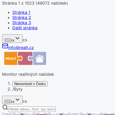
Stránka
1
z
1023
(
49072
nabídek)
Stránka
1
Stránka
2
Stránka
3
Další stránka
cs
🇨🇿
cs
info@realt.cz
Monitor realitných nabídek
Nemovitosti v Česku
/
Byty
cs
🇨🇿
cs