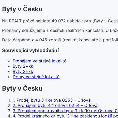
Byty v Česku
Na REALT právě najdete 49 072 nabídek pro „Byty v Česku
Pronájmy sdružujeme z desítek realitních kanceláří. U k
Data čerpáme z 4 045 zdrojů (realitní kanceláře a portfoli
Související vyhledávání
Pronájem ve stejné lokalitě
Byty 2+kk
Byty 3+kk
Domy ve stejné lokalitě
Byty v Česku
1
.
Prodej bytu 3 1 orlova 0253 – Orlová
2
.
Pronájem bytu 4 1 orlova 0254 – Orlová
3
.
Pronájem podkrovniho bytu 3 kk 90 m² Ostrava 
4
.
Prodej krasneho dr bytu 3 1 se zasklenou lodžií p