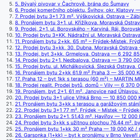
5
.
Bývalý pivovar v Čachrově, brána do Šumavy
6
.
Prodej komerčního objektu, Švihov, okr. Klatovy
— 
7
.
Prodej bytu 3+1 73 m², Výškovická, Ostrava – Záb
8
.
Pronájem bytu 3+1, ul. Křižíkova, Moravská Ostra
9
.
Prodej, 2+1, ul. Borovského – Karviná, Ráj, Borovs
10
.
Prodej bytu 3+KK, Nádražní ul. Moravská Ostrav
11
.
Pronájem bytu 2+kk, 65 m² – Frýdek-Místek, Frý
12
.
Prodej bytu 3+kk, 30. Dubna, Moravská Ostrava
13
.
Prodej, byt 3+kk, Grmelova, Ostrava
— 6 292 85
14
.
Prodej bytu 2+1, Nedbalova, Ostrava
— 3 790 00
15
.
Prodej bytu, ul. Michálkovická, Slezská Ostrava, 
16
.
Pronájem bytu 2+kk 61.9 m² Praha 3
— 35 000 Kč
17
.
Praha 12 – byt 1kk s terasou (60 m²) – MARTIN 
18
.
Prodej realit. Prodej bytů, domů – Vily
— 6 370 0
19
.
Pronájem, byt 2+1, 61 m², Janovice nad Úhlavou, 
20
.
Prodej bytu 3+1 ulice Vlhká Brno
— 10 850 000 
21
.
Pronájem bytu 3+kk s terasou a garážovým stání
22
.
Prodej bytu 3+1 77 m², Frýdek – Místek – Frýdek
23
.
Pronájem bytu 2+1, 51.43 m², Havířov
— 12 000 K
24
.
Prodej bytu 3+kk s užitnou plochou 76,44 m², b
25
.
Pronájem bytu 1+kk 30 m² Praha
— 19 000 Kč / 
26
.
Garsonka (1+kk) – byt k pronájmu v Brno Veveří 