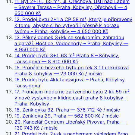
11
.
Byt 2+1/L, 65 m², ul. Ořechová, Ústí nad Labem
– Severní Terasa – Praha, Kobylisy, Ořechová
— 4
650 000 Kč
12
.
Prodej bytu 2+1 a CP 58 m², který je připravený
k tomu, abyste si ho vytvořili přesně k obrazu
svému – Praha, Kobylisy
— 4 650 000 Kč
13
.
Pěkný domek 3+kk se soukromím, zahradou
a garáží, Hoštice, Vodochody – Praha, Kobylisy
—
8 950 000 Kč
14
.
Prodej bytu 3+1, 63 m² Praha 8 – Kobylisy,
Taussigova
— 8 910 000 Kč
15
.
Pronájem hezkeho bytu po rek 3 1 l ul kurkova
Praha 8 kobylisy
— 23 000 Kč / měsíc
16
.
Prodej bytu 4kk taussigova – Praha, Kobylisy,
Taussigova
17
.
Pronájem moderne zarizeneho bytu 2 kk 59 m²
v nové vystavbe v klidne casti prahy 8 kobylisy –
Praha, Kobylisy
18
.
Zenklovka 32, Praha
— 376 712 Kč / měsíc
19
.
Zenklova 29, Praha
— 562 800 Kč / měsíc
20
.
Kancelář Centrum Libeňský Pivovar, Praha
—
130 743 Kč / měsíc
21
.
Prodej bytu 2+kk s nadhernym výhledem Brno