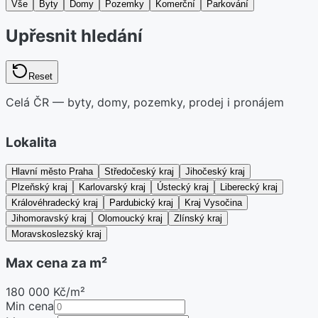
Vše
Byty
Domy
Pozemky
Komerční
Parkování
Upřesnit hledání
Reset
Celá ČR — byty, domy, pozemky, prodej i pronájem
Lokalita
Hlavní město Praha
Středočeský kraj
Jihočeský kraj
Plzeňský kraj
Karlovarský kraj
Ústecký kraj
Liberecký kraj
Královéhradecký kraj
Pardubický kraj
Kraj Vysočina
Jihomoravský kraj
Olomoucký kraj
Zlínský kraj
Moravskoslezský kraj
Max cena za m²
180 000 Kč/m²
Min cena