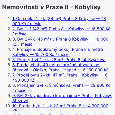
Nemovitosti v Praze 8 – Kobylisy
1
.
Garsonka 1+kk (34 m²) Praha 8 Kobylisy
— 18
000 Kč / měsíc
2
.
Byt 1+1 (42 m²) Praha 8 – Kobylisy
— 16 500 Kč
/ měsíc
3
.
Byt 2+kk (45 m²) v Praha 8 Kobylisy
— 18 000
Kč / měsíc
4
.
Pronájem: Soukromý pokoj, Praha 8 u metra
Kobylisy
— 15 700 Kč / měsíc
5
.
Prodej, byt 1+kk, 28 m², Praha 8, ul. Kyselova
6
.
Prodej chaty 40 m², celoročně obyvatelné,
Březová – Oleško, Praha – západ
— 6 150 000 Kč
7
.
Prodej bytu 2+kk, 47 m², Praha – Kobylisy
— 6
490 000 Kč
8
.
Pronájem 3+kk, Šimůnkova, Praha
— 29 900 Kč
/ měsíc
9
.
Byt 2kk v jundrove k pronájmu – Praha, Kobylisy,
Březová
10
.
Prodej bytu 1+kk 23 m² Praha 8
— 4 700 000
Kč