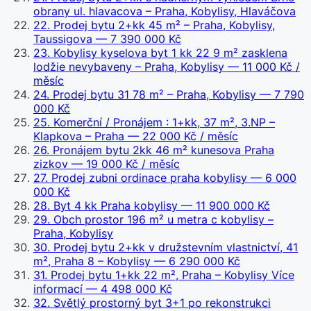
obrany ul. hlavacova – Praha, Kobylisy, Hlaváčova
22
.
Prodej bytu 2+kk 45 m² – Praha, Kobylisy,
Taussigova
— 7 390 000 Kč
23
.
Kobylisy kyselova byt 1 kk 22 9 m² zasklena
lodžie nevybaveny – Praha, Kobylisy
— 11 000 Kč /
měsíc
24
.
Prodej bytu 31 78 m² – Praha, Kobylisy
— 7 790
000 Kč
25
.
Komerční / Pronájem : 1+kk, 37 m², 3.NP –
Klapkova – Praha
— 22 000 Kč / měsíc
26
.
Pronájem bytu 2kk 46 m² kunesova Praha
zizkov
— 19 000 Kč / měsíc
27
.
Prodej zubni ordinace praha kobylisy
— 6 000
000 Kč
28
.
Byt 4 kk Praha kobylisy
— 11 900 000 Kč
29
.
Obch prostor 196 m² u metra c kobylisy –
Praha, Kobylisy
30
.
Prodej bytu 2+kk v družstevním vlastnictví, 41
m², Praha 8 – Kobylisy
— 6 290 000 Kč
31
.
Prodej bytu 1+kk 22 m², Praha – Kobylisy Více
informací
— 4 498 000 Kč
32
.
Světlý prostorný byt 3+1 po rekonstrukci