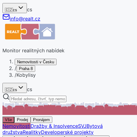
cs
🇨🇿
cs
info@realt.cz
Monitor realitných nabídek
Nemovitosti v Česku
/
Praha 8
/
Kobylisy
cs
🇨🇿
cs
Vše
Prodej
Pronájem
Nemovitosti
Dražby & Insolvence
SVJ
Bytová
družstva
Realitky
Developerské projekty