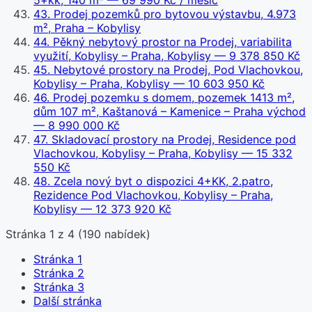
5+kk, 140 m²
— 69 990 Kč / měsíc
43
.
Prodej pozemků pro bytovou výstavbu, 4.973
m², Praha – Kobylisy
44
.
Pěkný nebytový prostor na Prodej, variabilita
využití, Kobylisy – Praha, Kobylisy
— 9 378 850 Kč
45
.
Nebytové prostory na Prodej, Pod Vlachovkou,
Kobylisy – Praha, Kobylisy
— 10 603 950 Kč
46
.
Prodej pozemku s domem, pozemek 1413 m²,
dům 107 m², Kaštanová – Kamenice – Praha východ
— 8 990 000 Kč
47
.
Skladovací prostory na Prodej, Residence pod
Vlachovkou, Kobylisy – Praha, Kobylisy
— 15 332
550 Kč
48
.
Zcela nový byt o dispozici 4+KK, 2.patro,
Rezidence Pod Vlachovkou, Kobylisy – Praha,
Kobylisy
— 12 373 920 Kč
Stránka
1
z
4
(
190
nabídek)
Stránka
1
Stránka
2
Stránka
3
Další stránka