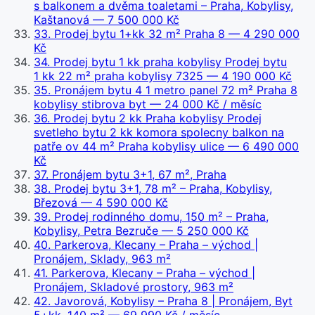
s balkonem a dvěma toaletami – Praha, Kobylisy,
Kaštanová
— 7 500 000 Kč
33
.
Prodej bytu 1+kk 32 m² Praha 8
— 4 290 000
Kč
34
.
Prodej bytu 1 kk praha kobylisy Prodej bytu
1 kk 22 m² praha kobylisy 7325
— 4 190 000 Kč
35
.
Pronájem bytu 4 1 metro panel 72 m² Praha 8
kobylisy stibrova byt
— 24 000 Kč / měsíc
36
.
Prodej bytu 2 kk Praha kobylisy Prodej
svetleho bytu 2 kk komora spolecny balkon na
patře ov 44 m² Praha kobylisy ulice
— 6 490 000
Kč
37
.
Pronájem bytu 3+1, 67 m², Praha
38
.
Prodej bytu 3+1, 78 m² – Praha, Kobylisy,
Březová
— 4 590 000 Kč
39
.
Prodej rodinného domu, 150 m² – Praha,
Kobylisy, Petra Bezruče
— 5 250 000 Kč
40
.
Parkerova, Klecany – Praha – východ |
Pronájem, Sklady, 963 m²
41
.
Parkerova, Klecany – Praha – východ |
Pronájem, Skladové prostory, 963 m²
42
.
Javorová, Kobylisy – Praha 8 | Pronájem, Byt