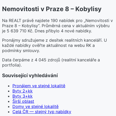
Nemovitosti v Praze 8 – Kobylisy
Na REALT právě najdete 190 nabídek pro „Nemovitosti v
Praze 8 – Kobylisy“. Průměrná cena v aktuálním výběru
je 5 639 710 Kč. Dnes přibylo 4 nové nabídky.
Pronájmy sdružujeme z desítek realitních kanceláří. U
každé nabídky ověřte aktuálnost na webu RK a
podmínky smlouvy.
Data čerpáme z 4 045 zdrojů (realitní kanceláře a
portfolia).
Související vyhledávání
Pronájem ve stejné lokalitě
Byty 2+kk
Byty 3+kk
Širší oblast
Domy ve stejné lokalitě
Celá ČR — stejný typ nabídky