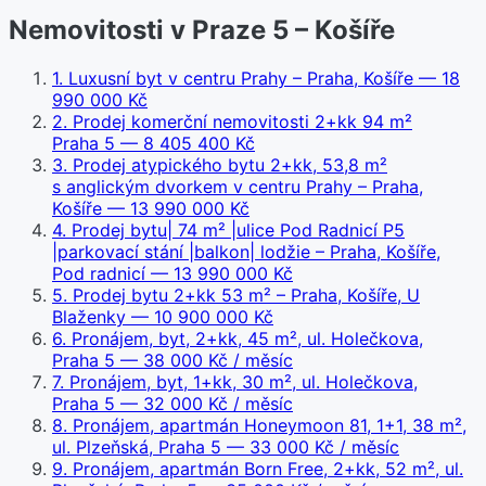
Nemovitosti v Praze 5 – Košíře
1
.
Luxusní byt v centru Prahy – Praha, Košíře
— 18
990 000 Kč
2
.
Prodej komerční nemovitosti 2+kk 94 m²
Praha 5
— 8 405 400 Kč
3
.
Prodej atypického bytu 2+kk, 53,8 m²
s anglickým dvorkem v centru Prahy – Praha,
Košíře
— 13 990 000 Kč
4
.
Prodej bytu| 74 m² |ulice Pod Radnicí P5
|parkovací stání |balkon| lodžie – Praha, Košíře,
Pod radnicí
— 13 990 000 Kč
5
.
Prodej bytu 2+kk 53 m² – Praha, Košíře, U
Blaženky
— 10 900 000 Kč
6
.
Pronájem, byt, 2+kk, 45 m², ul. Holečkova,
Praha 5
— 38 000 Kč / měsíc
7
.
Pronájem, byt, 1+kk, 30 m², ul. Holečkova,
Praha 5
— 32 000 Kč / měsíc
8
.
Pronájem, apartmán Honeymoon 81, 1+1, 38 m²,
ul. Plzeňská, Praha 5
— 33 000 Kč / měsíc
9
.
Pronájem, apartmán Born Free, 2+kk, 52 m², ul.