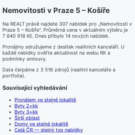
Nemovitosti v Praze 5 – Košíře
Na REALT právě najdete 307 nabídek pro „Nemovitosti v
Praze 5 – Košíře“. Průměrná cena v aktuálním výběru je
7 840 918 Kč. Dnes přibylo 14 nových nabídek.
Pronájmy sdružujeme z desítek realitních kanceláří. U
každé nabídky ověřte aktuálnost na webu RK a
podmínky smlouvy.
Data čerpáme z 3 516 zdrojů (realitní kanceláře a
portfolia).
Související vyhledávání
Pronájem ve stejné lokalitě
Byty 2+kk
Byty 3+kk
Širší oblast
Domy ve stejné lokalitě
Celá ČR — stejný typ nabídky