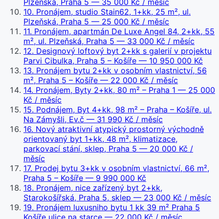
Plzeňská, Praha 5
— 35 000 Kč / měsíc
10
.
Pronájem, studio Stain62, 1+kk, 25 m², ul.
Plzeňská, Praha 5
— 25 000 Kč / měsíc
11
.
Pronájem, apartmán De Luxe Angel 84, 2+kk, 55
m², ul. Plzeňská, Praha 5
— 33 000 Kč / měsíc
12
.
Designový loftový byt 2+kk s galerií v projektu
Parvi Cibulka, Praha 5 – Košíře
— 10 950 000 Kč
13
.
Pronájem bytu 2+kk v osobním vlastnictví, 56
m², Praha 5 – Košíře
— 22 000 Kč / měsíc
14
.
Pronájem, Byty 2+kk, 80 m² – Praha 1
— 25 000
Kč / měsíc
15
.
Podnájem, Byt 4+kk, 98 m² – Praha – Košíře, ul.
Na Zámyšli, Ev.č
— 31 990 Kč / měsíc
16
.
Nový atraktivní atypický prostorný východně
orientovaný byt 1+kk, 48 m², klimatizace,
parkovací stání, sklep, Praha 5
— 20 000 Kč /
měsíc
17
.
Prodej bytu 3+kk v osobním vlastnictví, 66 m²,
Praha 5 – Košíře
— 9 990 000 Kč
18
.
Pronájem, nice zařízený byt 2+kk,
Starokošířská, Praha 5, sklep
— 23 000 Kč / měsíc
19
.
Pronájem luxusniho bytu 1 kk 39 m² Praha 5
Košíře ulice na starce
— 22 000 Kč / měsíc