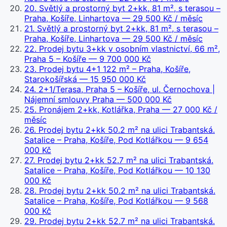
20
.
Světlý a prostorný byt 2+kk, 81 m², s terasou –
Praha, Košíře, Linhartova
— 29 500 Kč / měsíc
21
.
Světlý a prostorný byt 2+kk, 81 m², s terasou –
Praha, Košíře, Linhartova
— 29 500 Kč / měsíc
22
.
Prodej bytu 3+kk v osobním vlastnictví, 66 m²,
Praha 5 – Košíře
— 9 700 000 Kč
23
.
Prodej bytu 4+1 122 m² – Praha, Košíře,
Starokošířská
— 15 950 000 Kč
24
.
2+1/Terasa, Praha 5 – Košíře, ul. Černochova |
Nájemní smlouvy Praha
— 500 000 Kč
25
.
Pronájem 2+kk, Kotlářka, Praha
— 27 000 Kč /
měsíc
26
.
Prodej bytu 2+kk 50.2 m² na ulici Trabantská.
Satalice – Praha, Košíře, Pod Kotlářkou
— 9 654
000 Kč
27
.
Prodej bytu 2+kk 52.7 m² na ulici Trabantská.
Satalice – Praha, Košíře, Pod Kotlářkou
— 10 130
000 Kč
28
.
Prodej bytu 2+kk 50.2 m² na ulici Trabantská.
Satalice – Praha, Košíře, Pod Kotlářkou
— 9 568
000 Kč
29
.
Prodej bytu 2+kk 52.7 m² na ulici Trabantská.