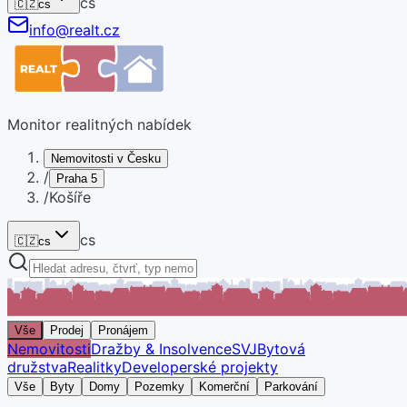
cs
🇨🇿
cs
info@realt.cz
Monitor realitných nabídek
Nemovitosti v Česku
/
Praha 5
/
Košíře
cs
🇨🇿
cs
Vše
Prodej
Pronájem
Nemovitosti
Dražby & Insolvence
SVJ
Bytová
družstva
Realitky
Developerské projekty
Vše
Byty
Domy
Pozemky
Komerční
Parkování