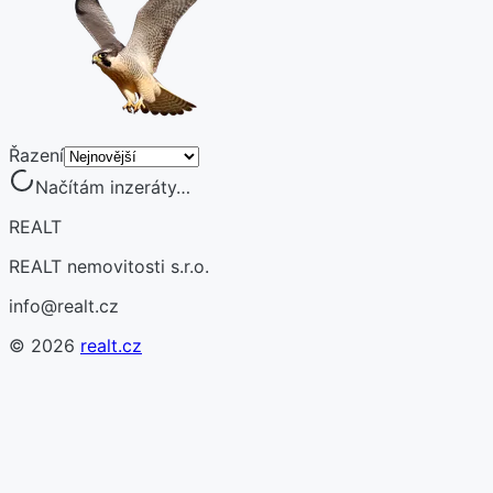
Řazení
Načítám inzeráty…
REALT
REALT nemovitosti s.r.o.
info@realt.cz
©
2026
realt.cz