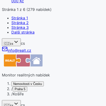
000 Kč
Stránka
1
z
6
(
279
nabídek)
Stránka
1
Stránka
2
Stránka
3
Další stránka
cs
🇨🇿
cs
info@realt.cz
Monitor realitných nabídek
Nemovitosti v Česku
/
Praha 5
/
Košíře
cs
🇨🇿
cs