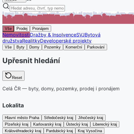
Vše
Prodej
Pronájem
Nemovitosti
Dražby & Insolvence
SVJ
Bytová
družstva
Realitky
Developerské projekty
Vše
Byty
Domy
Pozemky
Komerční
Parkování
Upřesnit hledání
Reset
Celá ČR — byty, domy, pozemky, prodej i pronájem
Lokalita
Hlavní město Praha
Středočeský kraj
Jihočeský kraj
Plzeňský kraj
Karlovarský kraj
Ústecký kraj
Liberecký kraj
Královéhradecký kraj
Pardubický kraj
Kraj Vysočina