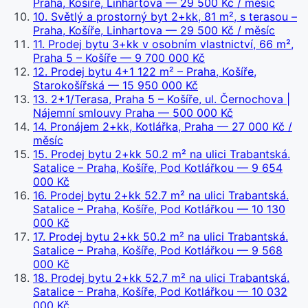
Praha, Košíře, Linhartova
— 29 500 Kč / měsíc
10
.
Světlý a prostorný byt 2+kk, 81 m², s terasou –
Praha, Košíře, Linhartova
— 29 500 Kč / měsíc
11
.
Prodej bytu 3+kk v osobním vlastnictví, 66 m²,
Praha 5 – Košíře
— 9 700 000 Kč
12
.
Prodej bytu 4+1 122 m² – Praha, Košíře,
Starokošířská
— 15 950 000 Kč
13
.
2+1/Terasa, Praha 5 – Košíře, ul. Černochova |
Nájemní smlouvy Praha
— 500 000 Kč
14
.
Pronájem 2+kk, Kotlářka, Praha
— 27 000 Kč /
měsíc
15
.
Prodej bytu 2+kk 50.2 m² na ulici Trabantská.
Satalice – Praha, Košíře, Pod Kotlářkou
— 9 654
000 Kč
16
.
Prodej bytu 2+kk 52.7 m² na ulici Trabantská.
Satalice – Praha, Košíře, Pod Kotlářkou
— 10 130
000 Kč
17
.
Prodej bytu 2+kk 50.2 m² na ulici Trabantská.
Satalice – Praha, Košíře, Pod Kotlářkou
— 9 568
000 Kč
18
.
Prodej bytu 2+kk 52.7 m² na ulici Trabantská.
Satalice – Praha, Košíře, Pod Kotlářkou
— 10 032
000 Kč