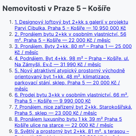
Nemovitosti v Praze 5 – Košíře
1
.
Designový loftový byt 2+kk s galerií v projektu
Parvi Cibulka, Praha 5 – Košíře
— 10 950 000 Kč
2
.
Pronájem bytu 2+kk v osobním vlastnictví, 56
m², Praha 5 – Košíře
— 22 000 Kč / měsíc
3
.
Pronájem, Byty 2+kk, 80 m² – Praha 1
— 25 000
Kč / měsíc
4
.
Podnájem, Byt 4+kk, 98 m² – Praha – Košíře, ul.
Na Zámyšli, Ev.č
— 31 990 Kč / měsíc
5
.
Nový atraktivní atypický prostorný východně
orientovaný byt 1+kk, 48 m², klimatizace,
parkovací stání, sklep, Praha 5
— 20 000 Kč /
měsíc
6
.
Prodej bytu 3+kk v osobním vlastnictví, 66 m²,
Praha 5 – Košíře
— 9 990 000 Kč
7
.
Pronájem, nice zařízený byt 2+kk, Starokošířská,
Praha 5, sklep
— 23 000 Kč / měsíc
8
.
Pronájem luxusniho bytu 1 kk 39 m² Praha 5
Košíře ulice na starce
— 22 000 Kč / měsíc
9
.
Světlý a prostorný byt 2+kk, 81 m², s terasou –