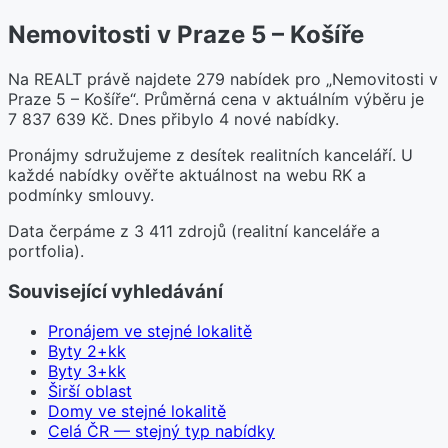
Nemovitosti v Praze 5 – Košíře
Na REALT právě najdete 279 nabídek pro „Nemovitosti v
Praze 5 – Košíře“. Průměrná cena v aktuálním výběru je
7 837 639 Kč. Dnes přibylo 4 nové nabídky.
Pronájmy sdružujeme z desítek realitních kanceláří. U
každé nabídky ověřte aktuálnost na webu RK a
podmínky smlouvy.
Data čerpáme z 3 411 zdrojů (realitní kanceláře a
portfolia).
Související vyhledávání
Pronájem ve stejné lokalitě
Byty 2+kk
Byty 3+kk
Širší oblast
Domy ve stejné lokalitě
Celá ČR — stejný typ nabídky