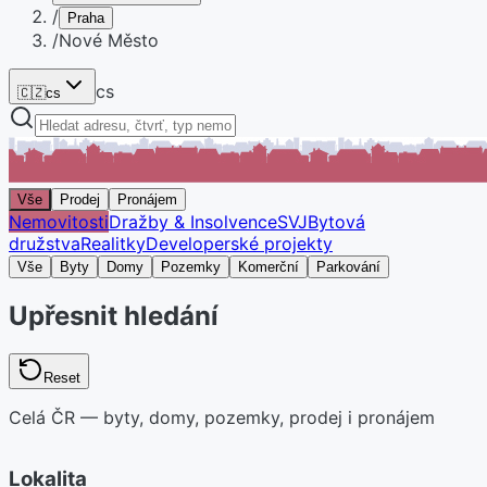
/
Praha
/
Nové Město
cs
🇨🇿
cs
Vše
Prodej
Pronájem
Nemovitosti
Dražby & Insolvence
SVJ
Bytová
družstva
Realitky
Developerské projekty
Vše
Byty
Domy
Pozemky
Komerční
Parkování
Upřesnit hledání
Reset
Celá ČR — byty, domy, pozemky, prodej i pronájem
Lokalita