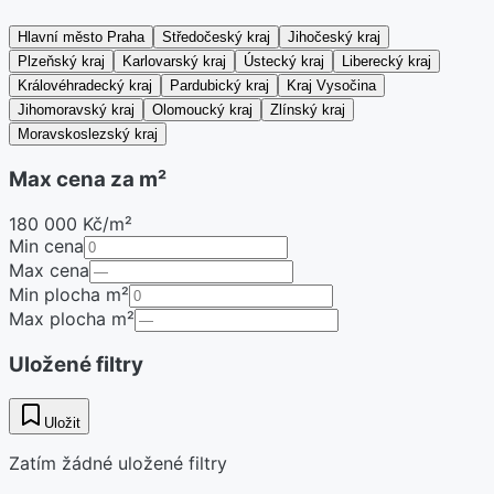
Hlavní město Praha
Středočeský kraj
Jihočeský kraj
Plzeňský kraj
Karlovarský kraj
Ústecký kraj
Liberecký kraj
Královéhradecký kraj
Pardubický kraj
Kraj Vysočina
Jihomoravský kraj
Olomoucký kraj
Zlínský kraj
Moravskoslezský kraj
Max cena za m²
180 000 Kč/m²
Min cena
Max cena
Min plocha m²
Max plocha m²
Uložené filtry
Uložit
Zatím žádné uložené filtry