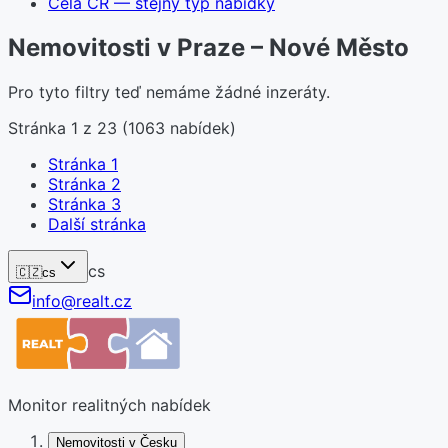
Celá ČR — stejný typ nabídky
Nemovitosti v Praze – Nové Město
Pro tyto filtry teď nemáme žádné inzeráty.
Stránka
1
z
23
(
1063
nabídek)
Stránka
1
Stránka
2
Stránka
3
Další stránka
cs
🇨🇿
cs
info@realt.cz
Monitor realitných nabídek
Nemovitosti v Česku