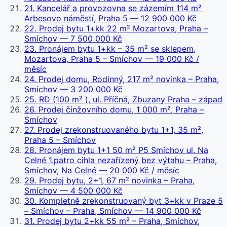
21
.
Kancelář a provozovna se zázemím 114 m²
Arbesovo náměstí, Praha 5
— 12 900 000 Kč
22
.
Prodej bytu 1+kk 22 m² Mozartova, Praha –
Smíchov
— 7 500 000 Kč
23
.
Pronájem bytu 1+kk – 35 m² se sklepem,
Mozartova, Praha 5 – Smíchov
— 19 000 Kč /
měsíc
24
.
Prodej domu, Rodinný, 217 m² novinka – Praha,
Smíchov
— 3 200 000 Kč
25
.
RD (100 m² ), ul. Příčná, Zbuzany Praha – západ
26
.
Prodej činžovního domu, 1 000 m², Praha –
Smíchov
27
.
Prodej zrekonstruovaného bytu 1+1, 35 m²,
Praha 5 – Smíchov
28
.
Pronájem bytu 1+1 50 m² P5 Smíchov ul. Na
Celné 1.patro cihla nezařízený bez výtahu – Praha,
Smíchov, Na Celné
— 20 000 Kč / měsíc
29
.
Prodej bytu, 2+1, 67 m² novinka – Praha,
Smíchov
— 4 500 000 Kč
30
.
Kompletně zrekonstruovaný byt 3+kk v Praze 5
– Smíchov – Praha, Smíchov
— 14 900 000 Kč
31
.
Prodej bytu 2+kk 55 m² – Praha, Smíchov,