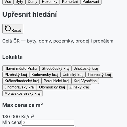
Vše
Byty
Domy
Pozemky
Komerční
Parkování
Upřesnit hledání
Reset
Celá ČR — byty, domy, pozemky, prodej i pronájem
Lokalita
Hlavní město Praha
Středočeský kraj
Jihočeský kraj
Plzeňský kraj
Karlovarský kraj
Ústecký kraj
Liberecký kraj
Královéhradecký kraj
Pardubický kraj
Kraj Vysočina
Jihomoravský kraj
Olomoucký kraj
Zlínský kraj
Moravskoslezský kraj
Max cena za m²
180 000 Kč/m²
Min cena