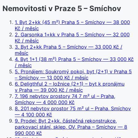
Nemovitosti v Praze 5 – Smíchov
1
.
Byt 2+kk (45 m²) Praha 5 – Smíchov
— 38 000
Kč / měsíc
2
.
Garsonka 1+kk v Praha 5 – Smíchov
— 32 000
Kč / měsíc
3
.
Byt 2+kk Praha 5 – Smíchov
— 33 000 Kč /
měsíc
4
.
Byt 1+1 (38 m²) Praha 5 – Smíchov
— 33 000 Kč
/ měsíc
5
.
Pronájem: Soukromý pokoj, byt (2+1) v Praha 5
– Smíchov
— 13 000 Kč / měsíc
6
.
Deligthful 2 – ložnice (2+1) – byt k pronájmu
v Praha
— 39 000 Kč / měsíc
7
.
196 nebytov prostory 74 7 m² ul – Praha,
Smíchov
— 4 000 000 Kč
8
.
201 nebytov prostor 75 m² ul – Praha, Smíchov
— 4 100 000 Kč
9
.
Prodej: Byt 2+kk, částečná rekonstrukce,
parkovací stání, sklep, OV, Praha – Smíchov
— 8
990 000 Kč