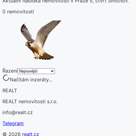
Aktuální nabídka nemovitostí v Praze 5, čtvrť Smíchov.
0 nemovitostí
Řazení
Načítám inzeráty…
REALT
REALT nemovitosti s.r.o.
info@realt.cz
Telegram
©
2026
realt.cz