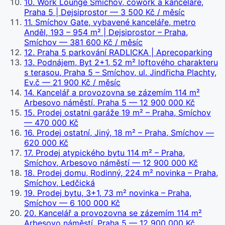
10
.
Work Lounge Smíchov, cowork a kanceláře,
Praha 5 | Dejsiprostor
— 3 500 Kč / měsíc
11
.
Smíchov Gate, vybavené kanceláře, metro
Anděl, 193 – 954 m² | Dejsiprostor – Praha,
Smíchov
— 381 600 Kč / měsíc
12
.
Praha 5 parkování RADLICKA | Aprecoparking
13
.
Podnájem, Byt 2+1, 52 m² loftového charakteru
s terasou, Praha 5 – Smíchov, ul. Jindřicha Plachty,
Ev.č
— 21 900 Kč / měsíc
14
.
Kancelář a provozovna se zázemím 114 m²
Arbesovo náměstí, Praha 5
— 12 900 000 Kč
15
.
Prodej ostatni garáže 19 m² – Praha, Smíchov
— 470 000 Kč
16
.
Prodej ostatní, Jiný, 18 m² – Praha, Smíchov
—
620 000 Kč
17
.
Prodej atypického bytu 114 m² – Praha,
Smíchov, Arbesovo náměstí
— 12 900 000 Kč
18
.
Prodej domu, Rodinný, 224 m² novinka – Praha,
Smíchov, Ledčická
19
.
Prodej bytu, 3+1, 73 m² novinka – Praha,
Smíchov
— 6 100 000 Kč
20
.
Kancelář a provozovna se zázemím 114 m²
Arbesovo náměstí, Praha 5
— 12 900 000 Kč