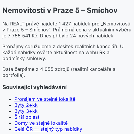
Nemovitosti v Praze 5 – Smíchov
Na REALT právě najdete 1 427 nabídek pro „Nemovitosti
v Praze 5 – Smíchov“. Průměrná cena v aktuálním výběru
je 7 755 541 Kč. Dnes přibylo 24 nových nabídek.
Pronájmy sdružujeme z desítek realitních kanceláří. U
každé nabídky ověřte aktuálnost na webu RK a
podmínky smlouvy.
Data čerpáme z 4 055 zdrojů (realitní kanceláře a
portfolia).
Související vyhledávání
Pronájem ve stejné lokalitě
Byty 2+kk
Byty 3+kk
Širší oblast
Domy ve stejné lokalitě
Celá ČR — stejný typ nabídky