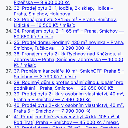
Plzeňská
— 9 900 000 Kč
32
.
Prodej bytu 3+1, lodžie, 2x sklep, Holice –
Praha, Smíchov, Holubova
33
.
Pronájem bytu 2+1 55 m² – Praha, Smíchov,
Lidická
— 16 500 Kč / měsíc
34
.
Pronájem bytu, 2+1, 65 m² – Praha, Smíchov
—
50 650 Kč / měsíc
35
.
Prodej domu, Rodinný, 130 m² novinka – Praha,
Smíchov, Fučíkova
— 3 290 000 Kč
36
.
Pronájem bytu 2+kk Rychnov nad Kněžnou, ul.
Zborovská – Praha, Smíchov, Zborovská
— 10 000
Kč / měsíc
37
.
Pronájem kanceláře 10 m², SmíchOFF, Praha 5 –
Smíchov
— 3 790 Kč / měsíc
38
.
Rodinný dům s profesionální dílnou. Ideální pro
podnikání – Praha, Smíchov
— 29 850 000 Kč
39
.
Prodej bytu 2+kk v osobním vlastnictví, 40 m²,
Praha 5 – Smíchov
— 7 990 000 Kč
40
.
Prodej bytu 2+kk v osobním vlastnictví, 40 m²,
Praha 5 – Smíchov
— 7 990 000 Kč
41
.
Pronájem: Plně vybavený byt 4+kk, 105 m² ul.
Pod Tratí, Praha – Smíchov
— 45 000 Kč / měsíc