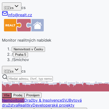
cs
🇨🇿
cs
info@realt.cz
Monitor realitných nabídek
Nemovitosti v Česku
/
Praha 5
/
Smíchov
cs
🇨🇿
cs
Vše
Prodej
Pronájem
Nemovitosti
Dražby & Insolvence
SVJ
Bytová
družstva
Realitky
Developerské projekty