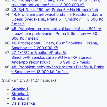
42
.
Prodej domu, Chaty, 75 m² – Praha, Smíchov,
trvalého pobytu možné
— 3 999 000 Kč
43
.
Byt 3+kk, 160 m², Praha 5 – Na Hřebenkách
44
.
Pronájem parkovacího stání v Rezidenci Sacre
Coeur, Švédská ul., Praha 5 – Smíchov
— 3 500 Kč
/ měsíc
45
.
Pronájem reprezentativní kancelář vila 801 m²
s bazénem parkováním, Praha 5 Smíchov
— 80
000 Kč / měsíc
46
.
Prodej domu, Chaty, 66 m² novinka – Praha,
Smíchov
— 2 200 000 Kč
47
.
1+1/32 m²/balkon/Praha 5/
Smíchov/Plzeňská/zařízen/U METRA stanice
Anděl/po rekonstrukci
— 18 990 Kč / měsíc
48
.
Pronájem nebytového prostoru Plzeňská, Praha
– Smíchov
— 13 000 Kč / měsíc
Stránka
1
z
30
(
1427
nabídek)
Stránka
1
Stránka
2
Stránka
3
Další stránka