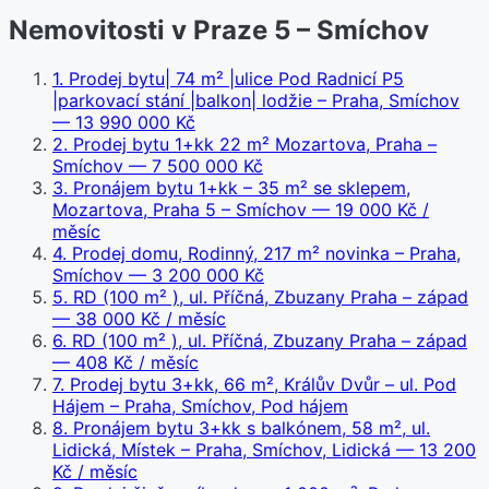
Nemovitosti v Praze 5 – Smíchov
1
.
Prodej bytu| 74 m² |ulice Pod Radnicí P5
|parkovací stání |balkon| lodžie – Praha, Smíchov
— 13 990 000 Kč
2
.
Prodej bytu 1+kk 22 m² Mozartova, Praha –
Smíchov
— 7 500 000 Kč
3
.
Pronájem bytu 1+kk – 35 m² se sklepem,
Mozartova, Praha 5 – Smíchov
— 19 000 Kč /
měsíc
4
.
Prodej domu, Rodinný, 217 m² novinka – Praha,
Smíchov
— 3 200 000 Kč
5
.
RD (100 m² ), ul. Příčná, Zbuzany Praha – západ
— 38 000 Kč / měsíc
6
.
RD (100 m² ), ul. Příčná, Zbuzany Praha – západ
— 408 Kč / měsíc
7
.
Prodej bytu 3+kk, 66 m², Králův Dvůr – ul. Pod
Hájem – Praha, Smíchov, Pod hájem
8
.
Pronájem bytu 3+kk s balkónem, 58 m², ul.
Lidická, Místek – Praha, Smíchov, Lidická
— 13 200
Kč / měsíc