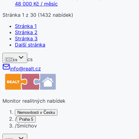
48 000 Kč / měsíc
Stránka
1
z
30
(
1432
nabídek)
Stránka
1
Stránka
2
Stránka
3
Další stránka
cs
🇨🇿
cs
info@realt.cz
Monitor realitných nabídek
Nemovitosti v Česku
/
Praha 5
/
Smíchov