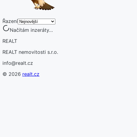
Řazení
Načítám inzeráty…
REALT
REALT nemovitosti s.r.o.
info@realt.cz
©
2026
realt.cz