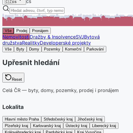
cs
🇨🇿
cs
Vše
Prodej
Pronájem
Nemovitosti
Dražby & Insolvence
SVJ
Bytová
družstva
Realitky
Developerské projekty
Vše
Byty
Domy
Pozemky
Komerční
Parkování
Upřesnit hledání
Reset
Celá ČR — byty, domy, pozemky, prodej i pronájem
Lokalita
Hlavní město Praha
Středočeský kraj
Jihočeský kraj
Plzeňský kraj
Karlovarský kraj
Ústecký kraj
Liberecký kraj
Královéhradecký kraj
Pardubický kraj
Kraj Vysočina