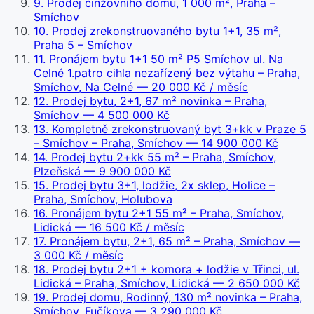
9
.
Prodej činžovního domu, 1 000 m², Praha –
Smíchov
10
.
Prodej zrekonstruovaného bytu 1+1, 35 m²,
Praha 5 – Smíchov
11
.
Pronájem bytu 1+1 50 m² P5 Smíchov ul. Na
Celné 1.patro cihla nezařízený bez výtahu – Praha,
Smíchov, Na Celné
— 20 000 Kč / měsíc
12
.
Prodej bytu, 2+1, 67 m² novinka – Praha,
Smíchov
— 4 500 000 Kč
13
.
Kompletně zrekonstruovaný byt 3+kk v Praze 5
– Smíchov – Praha, Smíchov
— 14 900 000 Kč
14
.
Prodej bytu 2+kk 55 m² – Praha, Smíchov,
Plzeňská
— 9 900 000 Kč
15
.
Prodej bytu 3+1, lodžie, 2x sklep, Holice –
Praha, Smíchov, Holubova
16
.
Pronájem bytu 2+1 55 m² – Praha, Smíchov,
Lidická
— 16 500 Kč / měsíc
17
.
Pronájem bytu, 2+1, 65 m² – Praha, Smíchov
—
3 000 Kč / měsíc
18
.
Prodej bytu 2+1 + komora + lodžie v Třinci, ul.
Lidická – Praha, Smíchov, Lidická
— 2 650 000 Kč
19
.
Prodej domu, Rodinný, 130 m² novinka – Praha,
Smíchov, Fučíkova
— 3 290 000 Kč