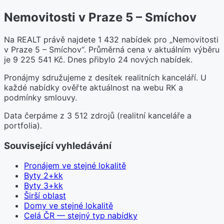
Nemovitosti v Praze 5 – Smíchov
Na REALT právě najdete 1 432 nabídek pro „Nemovitosti
v Praze 5 – Smíchov“. Průměrná cena v aktuálním výběru
je 9 225 541 Kč. Dnes přibylo 24 nových nabídek.
Pronájmy sdružujeme z desítek realitních kanceláří. U
každé nabídky ověřte aktuálnost na webu RK a
podmínky smlouvy.
Data čerpáme z 3 512 zdrojů (realitní kanceláře a
portfolia).
Související vyhledávání
Pronájem ve stejné lokalitě
Byty 2+kk
Byty 3+kk
Širší oblast
Domy ve stejné lokalitě
Celá ČR — stejný typ nabídky