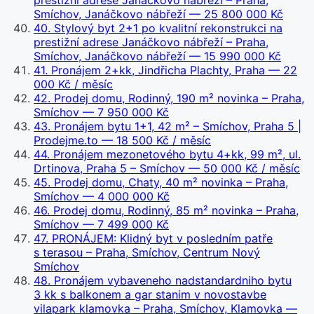
prestižní adrese Janáčkovo nábřeží – Praha,
Smíchov, Janáčkovo nábřeží
— 25 800 000 Kč
40
.
Stylový byt 2+1 po kvalitní rekonstrukci na
prestižní adrese Janáčkovo nábřeží – Praha,
Smíchov, Janáčkovo nábřeží
— 15 990 000 Kč
41
.
Pronájem 2+kk, Jindřicha Plachty, Praha
— 22
000 Kč / měsíc
42
.
Prodej domu, Rodinný, 190 m² novinka – Praha,
Smíchov
— 7 950 000 Kč
43
.
Pronájem bytu 1+1, 42 m² – Smíchov, Praha 5 |
Prodejme.to
— 18 500 Kč / měsíc
44
.
Pronájem mezonetového bytu 4+kk, 99 m², ul.
Drtinova, Praha 5 – Smíchov
— 50 000 Kč / měsíc
45
.
Prodej domu, Chaty, 40 m² novinka – Praha,
Smíchov
— 4 000 000 Kč
46
.
Prodej domu, Rodinný, 85 m² novinka – Praha,
Smíchov
— 7 499 000 Kč
47
.
PRONÁJEM: Klidný byt v posledním patře
s terasou – Praha, Smíchov, Centrum Nový
Smíchov
48
.
Pronájem vybaveneho nadstandardniho bytu
3 kk s balkonem a gar stanim v novostavbe
vilapark klamovka – Praha, Smíchov, Klamovka
—