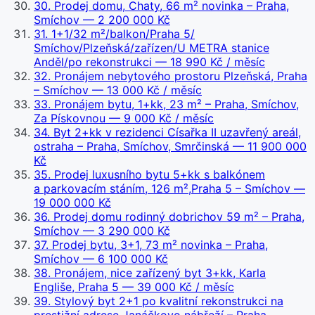
30
.
Prodej domu, Chaty, 66 m² novinka – Praha,
Smíchov
— 2 200 000 Kč
31
.
1+1/32 m²/balkon/Praha 5/
Smíchov/Plzeňská/zařízen/U METRA stanice
Anděl/po rekonstrukci
— 18 990 Kč / měsíc
32
.
Pronájem nebytového prostoru Plzeňská, Praha
– Smíchov
— 13 000 Kč / měsíc
33
.
Pronájem bytu, 1+kk, 23 m² – Praha, Smíchov,
Za Pískovnou
— 9 000 Kč / měsíc
34
.
Byt 2+kk v rezidenci Císařka II uzavřený areál,
ostraha – Praha, Smíchov, Smrčinská
— 11 900 000
Kč
35
.
Prodej luxusního bytu 5+kk s balkónem
a parkovacím stáním, 126 m²,Praha 5 – Smíchov
—
19 000 000 Kč
36
.
Prodej domu rodinný dobrichov 59 m² – Praha,
Smíchov
— 3 290 000 Kč
37
.
Prodej bytu, 3+1, 73 m² novinka – Praha,
Smíchov
— 6 100 000 Kč
38
.
Pronájem, nice zařízený byt 3+kk, Karla
Engliše, Praha 5
— 39 000 Kč / měsíc
39
.
Stylový byt 2+1 po kvalitní rekonstrukci na