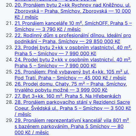
20
.
Pronájem bytu 2+kk Rychnov nad Kněžnou, ul.
Zborovská – Praha, Smíchov, Zborovská
— 10 000
Kč / měsíc
21
.
Pronájem kanceláře 10 m², SmíchOFF, Praha 5 –
Smíchov
— 3 790 Kč / měsíc
22
.
Rodinný dům s profesionální dílnou. Ideální pro
podnikání – Praha, Smíchov
— 29 850 000 Kč
23
.
Prodej bytu 2+kk v osobním vlastnictví, 40 m²,
Praha 5 – Smíchov
— 7 990 000 Kč
24
.
Prodej bytu 2+kk v osobním vlastnictví, 40 m²,
Praha 5 – Smíchov
— 7 990 000 Kč
25
.
Pronájem: Plně vybavený byt 4+kk, 105 m² ul.
Pod Tratí, Praha – Smíchov
— 45 000 Kč / měsíc
26
.
Prodej domu, Chaty, 75 m² – Praha, Smíchov,
trvalého pobytu možné
— 3 999 000 Kč
27
.
Byt 3+kk, 160 m², Praha 5, Na Hřebenkách
28
.
Pronájem parkovacího stání v Rezidenci Sacre
Coeur, Švédská ul., Praha 5 – Smíchov
— 3 500 Kč
/ měsíc
29
.
Pronájem reprezentativní kancelář vila 801 m²
s bazénem parkováním, Praha 5 Smíchov
— 80
000 Kč / měsíc