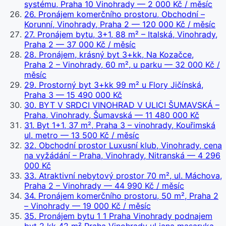
systému, Praha 10 Vinohrady
— 2 000 Kč / měsíc
26
.
Pronájem komerčního prostoru, Obchodní –
Korunní, Vinohrady, Praha 2
— 120 000 Kč / měsíc
27
.
Pronájem bytu, 3+1, 88 m² – Italská, Vinohrady,
Praha 2
— 37 000 Kč / měsíc
28
.
Pronájem, krásný byt 3+kk, Na Kozačce,
Praha 2 – Vinohrady, 60 m², u parku
— 32 000 Kč /
měsíc
29
.
Prostorný byt 3+kk 99 m² u Flory Jičínská,
Praha 3
— 15 490 000 Kč
30
.
BYT V SRDCI VINOHRAD V ULICI ŠUMAVSKÁ –
Praha, Vinohrady, Šumavská
— 11 480 000 Kč
31
.
Byt 1+1, 37 m², Praha 3 – vinohrady, Kouřimská
ul. metro
— 13 500 Kč / měsíc
32
.
Obchodní prostor Luxusní klub, Vinohrady, cena
na vyžádání – Praha, Vinohrady, Nitranská
— 4 296
000 Kč
33
.
Atraktivní nebytový prostor 70 m², ul. Máchova,
Praha 2 – Vinohrady
— 44 990 Kč / měsíc
34
.
Pronájem komerčního prostoru, 50 m², Praha 2
– Vinohrady
— 19 000 Kč / měsíc
35
.
Pronájem bytu 1 1 Praha Vinohrady podnajem