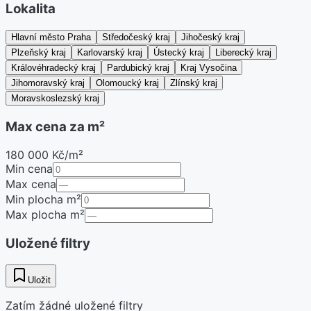
Lokalita
Hlavní město Praha
Středočeský kraj
Jihočeský kraj
Plzeňský kraj
Karlovarský kraj
Ústecký kraj
Liberecký kraj
Královéhradecký kraj
Pardubický kraj
Kraj Vysočina
Jihomoravský kraj
Olomoucký kraj
Zlínský kraj
Moravskoslezský kraj
Max cena za m²
180 000 Kč/m²
Min cena
Max cena
Min plocha m²
Max plocha m²
Uložené filtry
Uložit
Zatím žádné uložené filtry