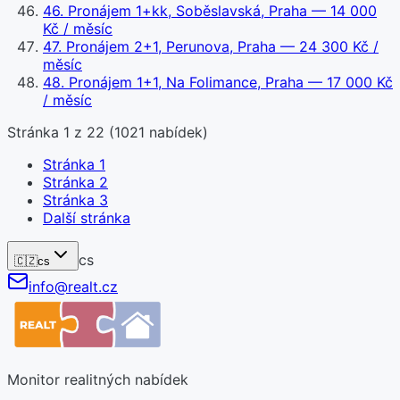
46
.
Pronájem 1+kk, Soběslavská, Praha
— 14 000
Kč / měsíc
47
.
Pronájem 2+1, Perunova, Praha
— 24 300 Kč /
měsíc
48
.
Pronájem 1+1, Na Folimance, Praha
— 17 000 Kč
/ měsíc
Stránka
1
z
22
(
1021
nabídek)
Stránka
1
Stránka
2
Stránka
3
Další stránka
cs
🇨🇿
cs
info@realt.cz
Monitor realitných nabídek