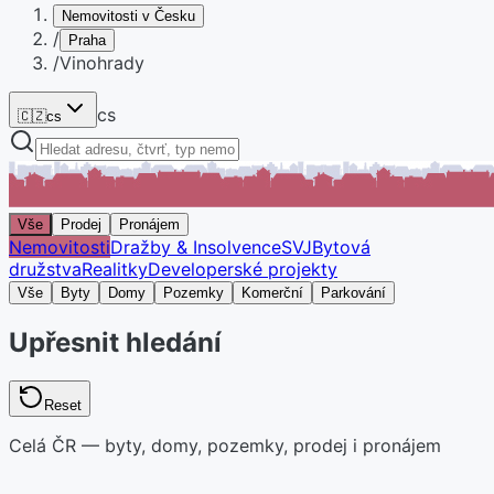
Nemovitosti v Česku
/
Praha
/
Vinohrady
cs
🇨🇿
cs
Vše
Prodej
Pronájem
Nemovitosti
Dražby & Insolvence
SVJ
Bytová
družstva
Realitky
Developerské projekty
Vše
Byty
Domy
Pozemky
Komerční
Parkování
Upřesnit hledání
Reset
Celá ČR — byty, domy, pozemky, prodej i pronájem