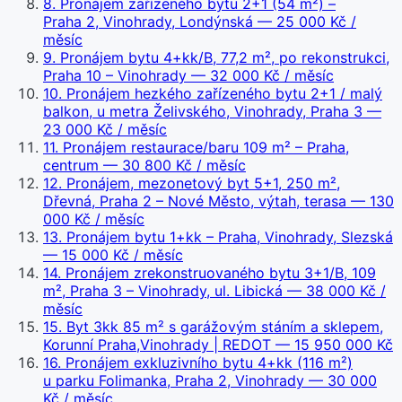
8
.
Pronájem zařízeného bytu 2+1 (54 m²) –
Praha 2, Vinohrady, Londýnská
— 25 000 Kč /
měsíc
9
.
Pronájem bytu 4+kk/B, 77,2 m², po rekonstrukci,
Praha 10 – Vinohrady
— 32 000 Kč / měsíc
10
.
Pronájem hezkého zařízeného bytu 2+1 / malý
balkon, u metra Želivského, Vinohrady, Praha 3
—
23 000 Kč / měsíc
11
.
Pronájem restaurace/baru 109 m² – Praha,
centrum
— 30 800 Kč / měsíc
12
.
Pronájem, mezonetový byt 5+1, 250 m²,
Dřevná, Praha 2 – Nové Město, výtah, terasa
— 130
000 Kč / měsíc
13
.
Pronájem bytu 1+kk – Praha, Vinohrady, Slezská
— 15 000 Kč / měsíc
14
.
Pronájem zrekonstruovaného bytu 3+1/B, 109
m², Praha 3 – Vinohrady, ul. Libická
— 38 000 Kč /
měsíc
15
.
Byt 3kk 85 m² s garážovým stáním a sklepem,
Korunní Praha,Vinohrady | REDOT
— 15 950 000 Kč
16
.
Pronájem exkluzivního bytu 4+kk (116 m²)
u parku Folimanka, Praha 2, Vinohrady
— 30 000
Kč / měsíc