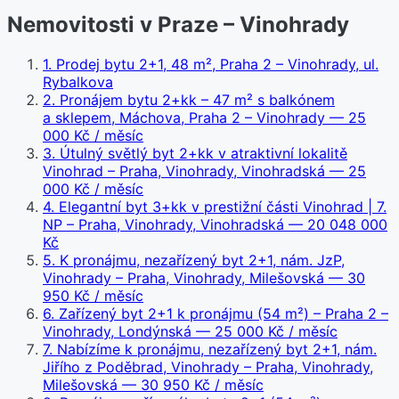
Nemovitosti v Praze – Vinohrady
1
.
Prodej bytu 2+1, 48 m², Praha 2 – Vinohrady, ul.
Rybalkova
2
.
Pronájem bytu 2+kk – 47 m² s balkónem
a sklepem, Máchova, Praha 2 – Vinohrady
— 25
000 Kč / měsíc
3
.
Útulný světlý byt 2+kk v atraktivní lokalitě
Vinohrad – Praha, Vinohrady, Vinohradská
— 25
000 Kč / měsíc
4
.
Elegantní byt 3+kk v prestižní části Vinohrad | 7.
NP – Praha, Vinohrady, Vinohradská
— 20 048 000
Kč
5
.
K pronájmu, nezařízený byt 2+1, nám. JzP,
Vinohrady – Praha, Vinohrady, Milešovská
— 30
950 Kč / měsíc
6
.
Zařízený byt 2+1 k pronájmu (54 m²) – Praha 2 –
Vinohrady, Londýnská
— 25 000 Kč / měsíc
7
.
Nabízíme k pronájmu, nezařízený byt 2+1, nám.
Jiřího z Poděbrad, Vinohrady – Praha, Vinohrady,
Milešovská
— 30 950 Kč / měsíc