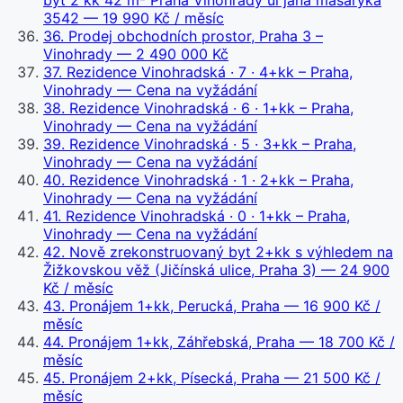
byt 2 kk 42 m² Praha Vinohrady ul jana masaryka
3542
— 19 990 Kč / měsíc
36
.
Prodej obchodních prostor, Praha 3 –
Vinohrady
— 2 490 000 Kč
37
.
Rezidence Vinohradská · 7 · 4+kk – Praha,
Vinohrady
— Cena na vyžádání
38
.
Rezidence Vinohradská · 6 · 1+kk – Praha,
Vinohrady
— Cena na vyžádání
39
.
Rezidence Vinohradská · 5 · 3+kk – Praha,
Vinohrady
— Cena na vyžádání
40
.
Rezidence Vinohradská · 1 · 2+kk – Praha,
Vinohrady
— Cena na vyžádání
41
.
Rezidence Vinohradská · 0 · 1+kk – Praha,
Vinohrady
— Cena na vyžádání
42
.
Nově zrekonstruovaný byt 2+kk s výhledem na
Žižkovskou věž (Jičínská ulice, Praha 3)
— 24 900
Kč / měsíc
43
.
Pronájem 1+kk, Perucká, Praha
— 16 900 Kč /
měsíc
44
.
Pronájem 1+kk, Záhřebská, Praha
— 18 700 Kč /
měsíc
45
.
Pronájem 2+kk, Písecká, Praha
— 21 500 Kč /
měsíc