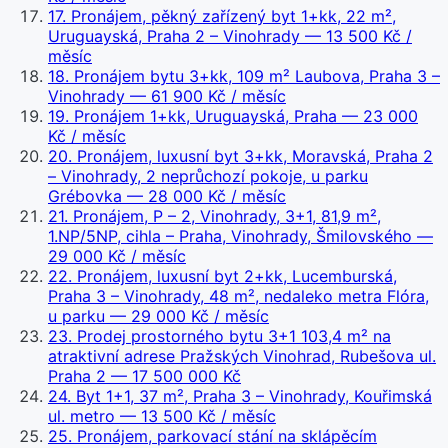
17
.
Pronájem, pěkný zařízený byt 1+kk, 22 m²,
Uruguayská, Praha 2 – Vinohrady
— 13 500 Kč /
měsíc
18
.
Pronájem bytu 3+kk, 109 m² Laubova, Praha 3 –
Vinohrady
— 61 900 Kč / měsíc
19
.
Pronájem 1+kk, Uruguayská, Praha
— 23 000
Kč / měsíc
20
.
Pronájem, luxusní byt 3+kk, Moravská, Praha 2
– Vinohrady, 2 neprůchozí pokoje, u parku
Grébovka
— 28 000 Kč / měsíc
21
.
Pronájem, P – 2, Vinohrady, 3+1, 81,9 m²,
1.NP/5NP, cihla – Praha, Vinohrady, Šmilovského
—
29 000 Kč / měsíc
22
.
Pronájem, luxusní byt 2+kk, Lucemburská,
Praha 3 – Vinohrady, 48 m², nedaleko metra Flóra,
u parku
— 29 000 Kč / měsíc
23
.
Prodej prostorného bytu 3+1 103,4 m² na
atraktivní adrese Pražských Vinohrad, Rubešova ul.
Praha 2
— 17 500 000 Kč
24
.
Byt 1+1, 37 m², Praha 3 – Vinohrady, Kouřimská
ul. metro
— 13 500 Kč / měsíc
25
.
Pronájem, parkovací stání na sklápěcím