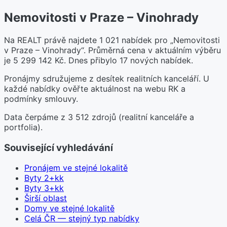
Nemovitosti v Praze – Vinohrady
Na REALT právě najdete 1 021 nabídek pro „Nemovitosti
v Praze – Vinohrady“. Průměrná cena v aktuálním výběru
je 5 299 142 Kč. Dnes přibylo 17 nových nabídek.
Pronájmy sdružujeme z desítek realitních kanceláří. U
každé nabídky ověřte aktuálnost na webu RK a
podmínky smlouvy.
Data čerpáme z 3 512 zdrojů (realitní kanceláře a
portfolia).
Související vyhledávání
Pronájem ve stejné lokalitě
Byty 2+kk
Byty 3+kk
Širší oblast
Domy ve stejné lokalitě
Celá ČR — stejný typ nabídky