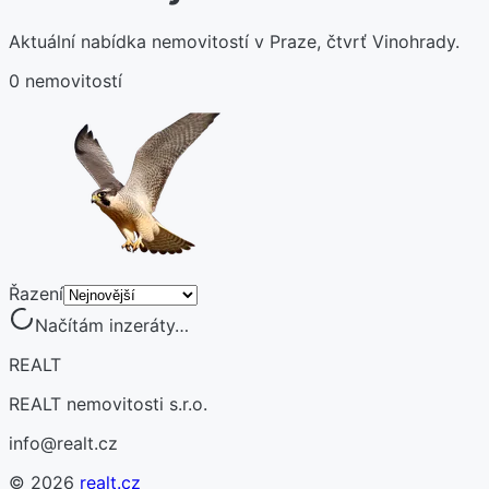
Aktuální nabídka nemovitostí v Praze, čtvrť Vinohrady.
0 nemovitostí
Řazení
Načítám inzeráty…
REALT
REALT nemovitosti s.r.o.
info@realt.cz
©
2026
realt.cz