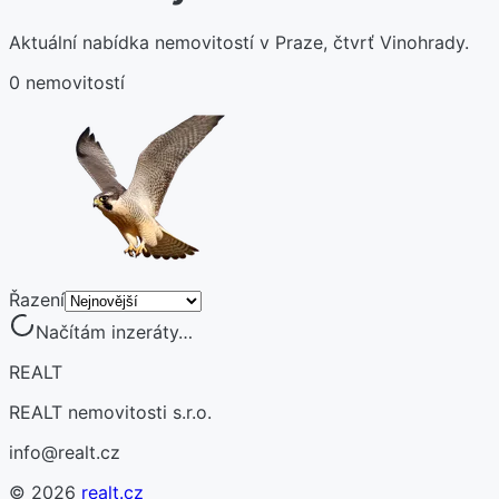
Aktuální nabídka nemovitostí v Praze, čtvrť Vinohrady.
0 nemovitostí
Řazení
Načítám inzeráty…
REALT
REALT nemovitosti s.r.o.
info@realt.cz
©
2026
realt.cz