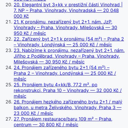
20
.
Elegantní byt 3+kk v prestižní části Vinohrad |
7. NP – Praha, Vinohrady, Vinohradská
— 20 048
000 Kč
21
.
K pronájmu, nezařízený byt 2+1, nám. JzP,
Vinohrady – Praha, Vinohrady, Milešovská
— 30
950 Kč / měsíc
22
.
Zařízený byt 2+1 k pronájmu (54 m²) – Praha 2
– Vinohrady, Londýnská
— 25 000 Kč / měsíc
23
.
Nabízíme k pronájmu, nezařízený byt 2+1, nám.
Jiřího z Poděbrad, Vinohrady – Praha, Vinohrady,
Milešovská
— 30 950 Kč / měsíc
24
.
Pronájem zařízeného bytu 2+1 (54 m²) –
Praha 2 – Vinohrady, Londýnská
— 25 000 Kč /
měsíc
25
.
Pronájem bytu 4+kk/B, 77,2 m², po
rekonstrukci, Praha 10 – Vinohrady
— 32 000 Kč /
měsíc
26
.
Pronájem hezkého zařízeného bytu 2+1 / malý
balkon, u metra Želivského, Vinohrady, Praha 3
—
23 000 Kč / měsíc
27
.
Pronájem restaurace/baru 109 m² – Praha,
centrum
— 30 800 Kč / měsíc