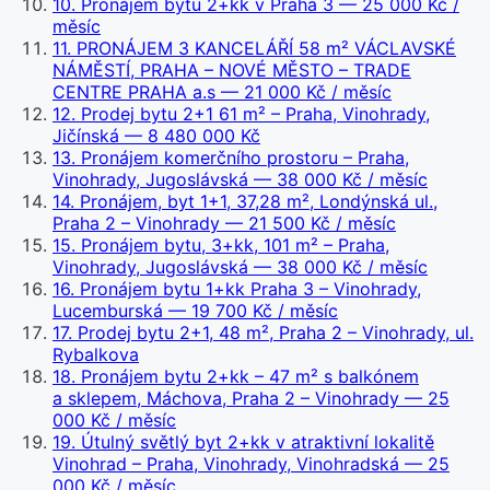
10
.
Pronájem bytu 2+kk v Praha 3
— 25 000 Kč /
měsíc
11
.
PRONÁJEM 3 KANCELÁŘÍ 58 m² VÁCLAVSKÉ
NÁMĚSTÍ, PRAHA – NOVÉ MĚSTO – TRADE
CENTRE PRAHA a.s
— 21 000 Kč / měsíc
12
.
Prodej bytu 2+1 61 m² – Praha, Vinohrady,
Jičínská
— 8 480 000 Kč
13
.
Pronájem komerčního prostoru – Praha,
Vinohrady, Jugoslávská
— 38 000 Kč / měsíc
14
.
Pronájem, byt 1+1, 37,28 m², Londýnská ul.,
Praha 2 – Vinohrady
— 21 500 Kč / měsíc
15
.
Pronájem bytu, 3+kk, 101 m² – Praha,
Vinohrady, Jugoslávská
— 38 000 Kč / měsíc
16
.
Pronájem bytu 1+kk Praha 3 – Vinohrady,
Lucemburská
— 19 700 Kč / měsíc
17
.
Prodej bytu 2+1, 48 m², Praha 2 – Vinohrady, ul.
Rybalkova
18
.
Pronájem bytu 2+kk – 47 m² s balkónem
a sklepem, Máchova, Praha 2 – Vinohrady
— 25
000 Kč / měsíc
19
.
Útulný světlý byt 2+kk v atraktivní lokalitě
Vinohrad – Praha, Vinohrady, Vinohradská
— 25
000 Kč / měsíc