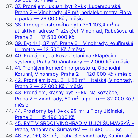
29 000 Kč / měsíc
37
.
Pronájem, luxusní byt 2+kk, Lucemburská,
Praha 2 – Vinohrady, 48 m², nedaleko metra Flóra,
u parku
— 29 000 Kč / měsíc
38
.
Prodej prostorného bytu 3+1 103,4 m² na
atraktivní adrese Pražských Vinohrad, Rubešova ul.
Praha 2
— 17 500 000 Kč
39
.
Byt 1+1, 37 m², Praha 3 – Vinohrady, Kouřimská
ul. metro
— 13 500 Kč / měsíc
40
.
Pronájem, parkovací stání na sklápěcím
systému, Praha 10 Vinohrady
— 2 000 Kč / měsíc
41
.
Pronájem komerčního prostoru, Obchodní –
Korunní, Vinohrady, Praha 2
— 120 000 Kč / měsíc
42
.
Pronájem bytu, 3+1, 88 m² – Italská, Vinohrady,
Praha 2
— 37 000 Kč / měsíc
43
.
Pronájem, krásný byt 3+kk, Na Kozačce,
Praha 2 – Vinohrady, 60 m², u parku
— 32 000 Kč /
měsíc
44
.
Prostorný byt 3+kk 99 m² u Flory Jičínská,
Praha 3
— 15 490 000 Kč
45
.
BYT V SRDCI VINOHRAD V ULICI ŠUMAVSKÁ –
Praha, Vinohrady, Šumavská
— 11 480 000 Kč
46
.
Byt 1+1, 37 m², Praha 3 – vinohrady, Kouřimská