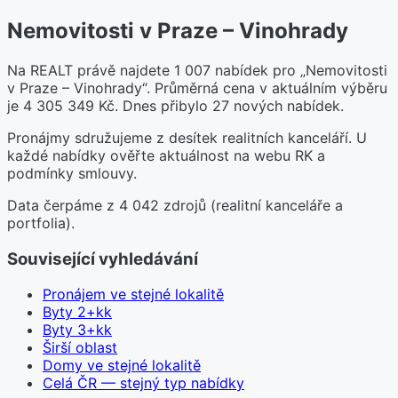
Nemovitosti v Praze – Vinohrady
Na REALT právě najdete 1 007 nabídek pro „Nemovitosti
v Praze – Vinohrady“. Průměrná cena v aktuálním výběru
je 4 305 349 Kč. Dnes přibylo 27 nových nabídek.
Pronájmy sdružujeme z desítek realitních kanceláří. U
každé nabídky ověřte aktuálnost na webu RK a
podmínky smlouvy.
Data čerpáme z 4 042 zdrojů (realitní kanceláře a
portfolia).
Související vyhledávání
Pronájem ve stejné lokalitě
Byty 2+kk
Byty 3+kk
Širší oblast
Domy ve stejné lokalitě
Celá ČR — stejný typ nabídky