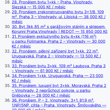
28
.
Pronájem bytu 1+kk – Praha, Vinohrady,
Slezská
— 15 000 Kč / měsíc
29
.
Pronájem zrekonstruovaného bytu 3+1/B, 109
m², Praha 3 – Vinohrady, ul. Libická
— 38 000 Kč /
měsíc
30
.
Byt 3kk 85 m² s garážovým stáním a sklepem,
Korunní Praha,Vinohrady | REDOT
— 15 950 000 Kč
31
.
Pronájem exkluzivního bytu 4+kk (116 m²)
u parku Folimanka, Praha 2 – Vinohrady
— 30 000
Kč / měsíc
32
.
Pronájem, pěkný zařízený byt 1+kk, 22 m²,
Uruguayská, Praha 2 – Vinohrady
— 13 500 Kč /
měsíc
33
.
Pronájem bytu 3+kk, 109 m² Laubova, Praha 3
– Vinohrady
— 61 900 Kč / měsíc
34
.
Pronájem 1+kk, Uruguayská, Praha
— 23 000
Kč / měsíc
35
.
Pronájem, luxusní byt 3+kk, Moravská, Praha 2
– Vinohrady, 2 neprůchozí pokoje, u parku
Grébovka
— 28 000 Kč / měsíc
36
.
Pronájem, P – 2, Vinohrady, 3+1, 81,9 m²,
1.NP/5NP, cihla – Praha, Vinohrady, Šmilovského
—