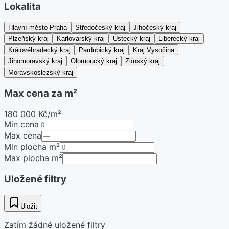
Lokalita
Hlavní město Praha
Středočeský kraj
Jihočeský kraj
Plzeňský kraj
Karlovarský kraj
Ústecký kraj
Liberecký kraj
Královéhradecký kraj
Pardubický kraj
Kraj Vysočina
Jihomoravský kraj
Olomoucký kraj
Zlínský kraj
Moravskoslezský kraj
Max cena za m²
180 000 Kč/m²
Min cena
Max cena
Min plocha m²
Max plocha m²
Uložené filtry
Uložit
Zatím žádné uložené filtry