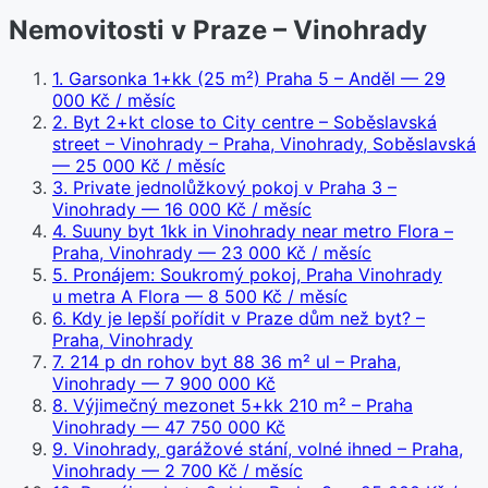
Nemovitosti v Praze – Vinohrady
1
.
Garsonka 1+kk (25 m²) Praha 5 – Anděl
— 29
000 Kč / měsíc
2
.
Byt 2+kt close to City centre – Soběslavská
street – Vinohrady – Praha, Vinohrady, Soběslavská
— 25 000 Kč / měsíc
3
.
Private jednolůžkový pokoj v Praha 3 –
Vinohrady
— 16 000 Kč / měsíc
4
.
Suuny byt 1kk in Vinohrady near metro Flora –
Praha, Vinohrady
— 23 000 Kč / měsíc
5
.
Pronájem: Soukromý pokoj, Praha Vinohrady
u metra A Flora
— 8 500 Kč / měsíc
6
.
Kdy je lepší pořídit v Praze dům než byt? –
Praha, Vinohrady
7
.
214 p dn rohov byt 88 36 m² ul – Praha,
Vinohrady
— 7 900 000 Kč
8
.
Výjimečný mezonet 5+kk 210 m² – Praha
Vinohrady
— 47 750 000 Kč
9
.
Vinohrady, garážové stání, volné ihned – Praha,
Vinohrady
— 2 700 Kč / měsíc