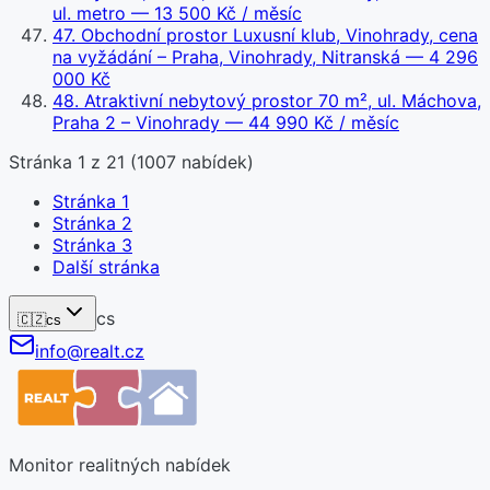
ul. metro
— 13 500 Kč / měsíc
47
.
Obchodní prostor Luxusní klub, Vinohrady, cena
na vyžádání – Praha, Vinohrady, Nitranská
— 4 296
000 Kč
48
.
Atraktivní nebytový prostor 70 m², ul. Máchova,
Praha 2 – Vinohrady
— 44 990 Kč / měsíc
Stránka
1
z
21
(
1007
nabídek)
Stránka
1
Stránka
2
Stránka
3
Další stránka
cs
🇨🇿
cs
info@realt.cz
Monitor realitných nabídek