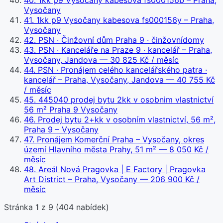
40
.
1kk p9 Vysočany kabesova fs000156b – Praha,
Vysočany
41
.
1kk p9 Vysočany kabesova fs000156y – Praha,
Vysočany
42
.
PSN · Činžovní dům Praha 9 · činžovnídomy
43
.
PSN · Kanceláře na Praze 9 · kancelář – Praha,
Vysočany, Jandova
— 30 825 Kč / měsíc
44
.
PSN · Pronájem celého kancelářského patra ·
kancelář – Praha, Vysočany, Jandova
— 40 755 Kč
/ měsíc
45
.
445040 prodej bytu 2kk v osobnim vlastnictví
56 m² Praha 9 Vysočany
46
.
Prodej bytu 2+kk v osobním vlastnictví, 56 m²,
Praha 9 – Vysočany
47
.
Pronájem Komerční Praha – Vysočany, okres
území Hlavního města Prahy, 51 m²
— 8 050 Kč /
měsíc
48
.
Areál Nová Pragovka | E Factory | Pragovka
Art District – Praha, Vysočany
— 206 900 Kč /
měsíc
Stránka
1
z
9
(
404
nabídek)