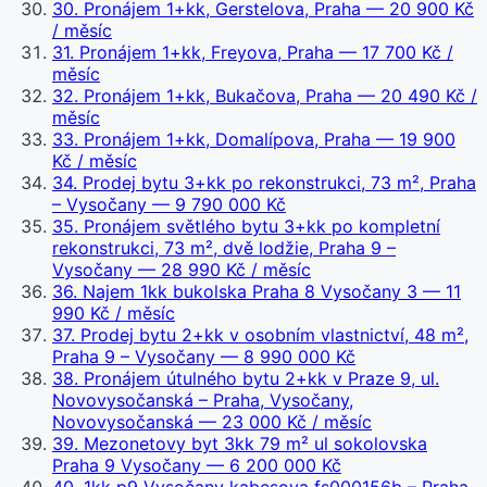
30
.
Pronájem 1+kk, Gerstelova, Praha
— 20 900 Kč
/ měsíc
31
.
Pronájem 1+kk, Freyova, Praha
— 17 700 Kč /
měsíc
32
.
Pronájem 1+kk, Bukačova, Praha
— 20 490 Kč /
měsíc
33
.
Pronájem 1+kk, Domalípova, Praha
— 19 900
Kč / měsíc
34
.
Prodej bytu 3+kk po rekonstrukci, 73 m², Praha
– Vysočany
— 9 790 000 Kč
35
.
Pronájem světlého bytu 3+kk po kompletní
rekonstrukci, 73 m², dvě lodžie, Praha 9 –
Vysočany
— 28 990 Kč / měsíc
36
.
Najem 1kk bukolska Praha 8 Vysočany 3
— 11
990 Kč / měsíc
37
.
Prodej bytu 2+kk v osobním vlastnictví, 48 m²,
Praha 9 – Vysočany
— 8 990 000 Kč
38
.
Pronájem útulného bytu 2+kk v Praze 9, ul.
Novovysočanská – Praha, Vysočany,
Novovysočanská
— 23 000 Kč / měsíc
39
.
Mezonetovy byt 3kk 79 m² ul sokolovska
Praha 9 Vysočany
— 6 200 000 Kč