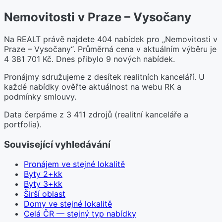
Nemovitosti v Praze – Vysočany
Na REALT právě najdete 404 nabídek pro „Nemovitosti v
Praze – Vysočany“. Průměrná cena v aktuálním výběru je
4 381 701 Kč. Dnes přibylo 9 nových nabídek.
Pronájmy sdružujeme z desítek realitních kanceláří. U
každé nabídky ověřte aktuálnost na webu RK a
podmínky smlouvy.
Data čerpáme z 3 411 zdrojů (realitní kanceláře a
portfolia).
Související vyhledávání
Pronájem ve stejné lokalitě
Byty 2+kk
Byty 3+kk
Širší oblast
Domy ve stejné lokalitě
Celá ČR — stejný typ nabídky