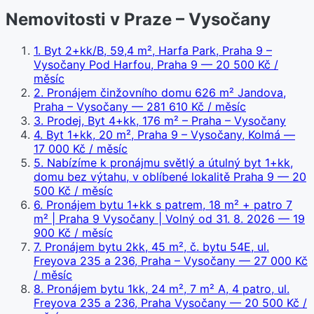
Nemovitosti v Praze – Vysočany
1
.
Byt 2+kk/B, 59,4 m², Harfa Park, Praha 9 –
Vysočany Pod Harfou, Praha 9
— 20 500 Kč /
měsíc
2
.
Pronájem činžovního domu 626 m² Jandova,
Praha – Vysočany
— 281 610 Kč / měsíc
3
.
Prodej, Byt 4+kk, 176 m² – Praha – Vysočany
4
.
Byt 1+kk, 20 m², Praha 9 – Vysočany, Kolmá
—
17 000 Kč / měsíc
5
.
Nabízíme k pronájmu světlý a útulný byt 1+kk,
domu bez výtahu, v oblíbené lokalitě Praha 9
— 20
500 Kč / měsíc
6
.
Pronájem bytu 1+kk s patrem, 18 m² + patro 7
m² | Praha 9 Vysočany | Volný od 31. 8. 2026
— 19
900 Kč / měsíc
7
.
Pronájem bytu 2kk, 45 m², č. bytu 54E, ul.
Freyova 235 a 236, Praha – Vysočany
— 27 000 Kč
/ měsíc
8
.
Pronájem bytu 1kk, 24 m², 7 m² A, 4 patro, ul.
Freyova 235 a 236, Praha Vysočany
— 20 500 Kč /