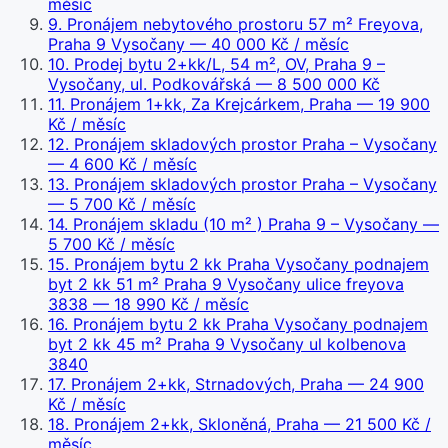
měsíc
9
.
Pronájem nebytového prostoru 57 m² Freyova,
Praha 9 Vysočany
— 40 000 Kč / měsíc
10
.
Prodej bytu 2+kk/L, 54 m², OV, Praha 9 –
Vysočany, ul. Podkovářská
— 8 500 000 Kč
11
.
Pronájem 1+kk, Za Krejcárkem, Praha
— 19 900
Kč / měsíc
12
.
Pronájem skladových prostor Praha – Vysočany
— 4 600 Kč / měsíc
13
.
Pronájem skladových prostor Praha – Vysočany
— 5 700 Kč / měsíc
14
.
Pronájem skladu (10 m² ) Praha 9 – Vysočany
—
5 700 Kč / měsíc
15
.
Pronájem bytu 2 kk Praha Vysočany podnajem
byt 2 kk 51 m² Praha 9 Vysočany ulice freyova
3838
— 18 990 Kč / měsíc
16
.
Pronájem bytu 2 kk Praha Vysočany podnajem
byt 2 kk 45 m² Praha 9 Vysočany ul kolbenova
3840
17
.
Pronájem 2+kk, Strnadových, Praha
— 24 900
Kč / měsíc
18
.
Pronájem 2+kk, Skloněná, Praha
— 21 500 Kč /
měsíc