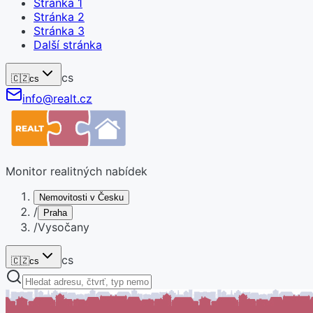
Stránka
1
Stránka
2
Stránka
3
Další stránka
cs
🇨🇿
cs
info@realt.cz
Monitor realitných nabídek
Nemovitosti v Česku
/
Praha
/
Vysočany
cs
🇨🇿
cs