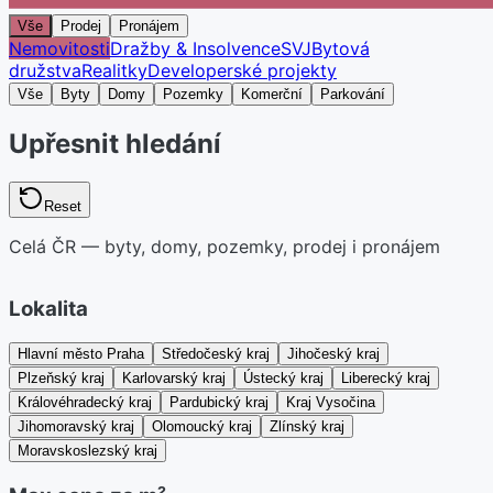
Vše
Prodej
Pronájem
Nemovitosti
Dražby & Insolvence
SVJ
Bytová
družstva
Realitky
Developerské projekty
Vše
Byty
Domy
Pozemky
Komerční
Parkování
Upřesnit hledání
Reset
Celá ČR — byty, domy, pozemky, prodej i pronájem
Lokalita
Hlavní město Praha
Středočeský kraj
Jihočeský kraj
Plzeňský kraj
Karlovarský kraj
Ústecký kraj
Liberecký kraj
Královéhradecký kraj
Pardubický kraj
Kraj Vysočina
Jihomoravský kraj
Olomoucký kraj
Zlínský kraj
Moravskoslezský kraj