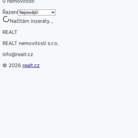
0 nemovitostí
Řazení
Načítám inzeráty…
REALT
REALT nemovitosti s.r.o.
info@realt.cz
©
2026
realt.cz