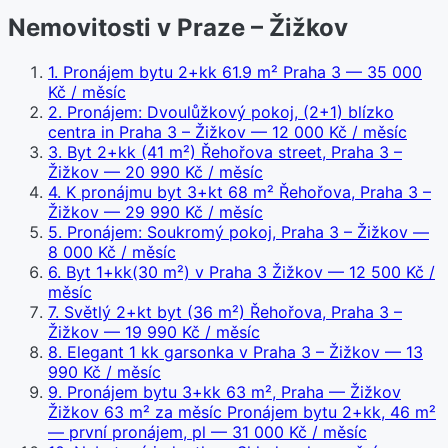
Nemovitosti v Praze – Žižkov
1
.
Pronájem bytu 2+kk 61.9 m² Praha 3
— 35 000
Kč / měsíc
2
.
Pronájem: Dvoulůžkový pokoj, (2+1) blízko
centra in Praha 3 – Žižkov
— 12 000 Kč / měsíc
3
.
Byt 2+kk (41 m²) Řehořova street, Praha 3 –
Žižkov
— 20 990 Kč / měsíc
4
.
K pronájmu byt 3+kt 68 m² Řehořova, Praha 3 –
Žižkov
— 29 990 Kč / měsíc
5
.
Pronájem: Soukromý pokoj, Praha 3 – Žižkov
—
8 000 Kč / měsíc
6
.
Byt 1+kk(30 m²) v Praha 3 Žižkov
— 12 500 Kč /
měsíc
7
.
Světlý 2+kt byt (36 m²) Řehořova, Praha 3 –
Žižkov
— 19 990 Kč / měsíc
8
.
Elegant 1 kk garsonka v Praha 3 – Žižkov
— 13
990 Kč / měsíc
9
.
Pronájem bytu 3+kk 63 m², Praha — Žižkov
Žižkov 63 m² za měsíc Pronájem bytu 2+kk, 46 m²
— první pronájem, pl
— 31 000 Kč / měsíc