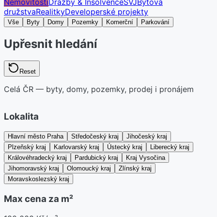
Nemovitosti
Dražby & Insolvence
SVJ
Bytová
družstva
Realitky
Developerské projekty
Vše
Byty
Domy
Pozemky
Komerční
Parkování
Upřesnit hledání
Reset
Celá ČR — byty, domy, pozemky, prodej i pronájem
Lokalita
Hlavní město Praha
Středočeský kraj
Jihočeský kraj
Plzeňský kraj
Karlovarský kraj
Ústecký kraj
Liberecký kraj
Královéhradecký kraj
Pardubický kraj
Kraj Vysočina
Jihomoravský kraj
Olomoucký kraj
Zlínský kraj
Moravskoslezský kraj
Max cena za m²