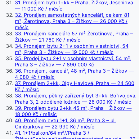
31
.
Pronájem bytu 1+kk – Praha, Žižkov, Jeseniova
— 11 000 Kč / měsíc
32
.
Pronájem samostatných kanceláří, celkem 81
m², Žerotínova, Praha 3 – Žižkov
— 26 000 Kč /
měsíc
33
.
Pronájem kanceláře 57 m² Žerotínova, Praha –
Žižkov
— 21 760 Kč / měsíc
34
.
Pronájem bytu 2+1 v osobním vlastnictví, 54
m², Praha 3 – Žižkov
— 19 000 Kč / měsíc
35
.
Prodej bytu 2+1 v osobním vlastnictví, 54 m²,
Praha 3 – Žižkov
— 7 890 000 Kč
36
.
Pronájem, kancelář, 48 m², Praha 3 – Žižkov
—
4 080 Kč / měsíc
37
.
Pronájem 2+kk, Olgy Havlové, Praha
— 24 500
Kč / měsíc
38
.
Pronájem, pěkný zařízený byt 3+kk, Bořivojova,
Praha 3, 2 oddělené ložnice
— 26 000 Kč / měsíc
39
.
Pronájem bytu 2+kk 45 m², Praha – Žižkov
—
18 000 Kč / měsíc
40
.
Pronájem bytu 1+1, 36 m², Praha 3 – ul.
Cimburkova
— 22 990 Kč / měsíc
41
.
1+1/balkon/64 m²//Praha 3 /