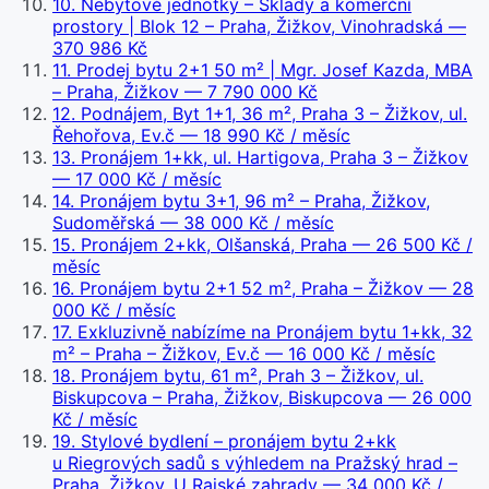
10
.
Nebytové jednotky – Sklady a komerční
prostory | Blok 12 – Praha, Žižkov, Vinohradská
—
370 986 Kč
11
.
Prodej bytu 2+1 50 m² | Mgr. Josef Kazda, MBA
– Praha, Žižkov
— 7 790 000 Kč
12
.
Podnájem, Byt 1+1, 36 m², Praha 3 – Žižkov, ul.
Řehořova, Ev.č
— 18 990 Kč / měsíc
13
.
Pronájem 1+kk, ul. Hartigova, Praha 3 – Žižkov
— 17 000 Kč / měsíc
14
.
Pronájem bytu 3+1, 96 m² – Praha, Žižkov,
Sudoměřská
— 38 000 Kč / měsíc
15
.
Pronájem 2+kk, Olšanská, Praha
— 26 500 Kč /
měsíc
16
.
Pronájem bytu 2+1 52 m², Praha – Žižkov
— 28
000 Kč / měsíc
17
.
Exkluzivně nabízíme na Pronájem bytu 1+kk, 32
m² – Praha – Žižkov, Ev.č
— 16 000 Kč / měsíc
18
.
Pronájem bytu, 61 m², Prah 3 – Žižkov, ul.
Biskupcova – Praha, Žižkov, Biskupcova
— 26 000
Kč / měsíc
19
.
Stylové bydlení – pronájem bytu 2+kk
u Riegrových sadů s výhledem na Pražský hrad –
Praha, Žižkov, U Rajské zahrady
— 34 000 Kč /