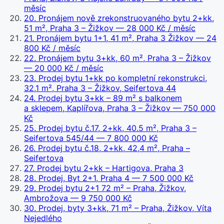
měsíc
20
.
Pronájem nově zrekonstruovaného bytu 2+kk,
51 m², Praha 3 – Žižkov
— 28 000 Kč / měsíc
21
.
Pronájem bytu 1+1, 41 m², Praha 3 Žižkov
— 24
800 Kč / měsíc
22
.
Pronájem bytu 3+kk, 60 m², Praha 3 – Žižkov
— 20 000 Kč / měsíc
23
.
Prodej bytu 1+kk po kompletní rekonstrukci,
32,1 m², Praha 3 – Žižkov, Seifertova 44
24
.
Prodej bytu 3+kk – 89 m² s balkonem
a sklepem, Kaplířova, Praha 3 – Žižkov
— 750 000
Kč
25
.
Prodej bytu č.17, 2+kk, 40.5 m², Praha 3 –
Seifertova 545/44
— 7 800 000 Kč
26
.
Prodej bytu č.18, 2+kk, 42,4 m², Praha –
Seifertova
27
.
Prodej bytu 2+kk – Hartigova, Praha 3
28
.
Prodej, Byt 2+1, Praha 4
— 7 500 000 Kč
29
.
Prodej bytu 2+1 72 m² – Praha, Žižkov,
Ambrožova
— 9 750 000 Kč
30
.
Prodej, byty 3+kk, 71 m² – Praha, Žižkov, Víta
Nejedlého