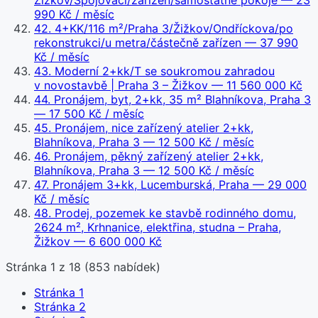
Žižkov/Spojovací/zařízen/samostatné pokoje
— 23
990 Kč / měsíc
42
.
4+KK/116 m²/Praha 3/Žižkov/Ondříckova/po
rekonstrukci/u metra/částečně zařízen
— 37 990
Kč / měsíc
43
.
Moderní 2+kk/T se soukromou zahradou
v novostavbě | Praha 3 – Žižkov
— 11 560 000 Kč
44
.
Pronájem, byt, 2+kk, 35 m² Blahníkova, Praha 3
— 17 500 Kč / měsíc
45
.
Pronájem, nice zařízený atelier 2+kk,
Blahníkova, Praha 3
— 12 500 Kč / měsíc
46
.
Pronájem, pěkný zařízený atelier 2+kk,
Blahníkova, Praha 3
— 12 500 Kč / měsíc
47
.
Pronájem 3+kk, Lucemburská, Praha
— 29 000
Kč / měsíc
48
.
Prodej, pozemek ke stavbě rodinného domu,
2624 m², Krhnanice, elektřina, studna – Praha,
Žižkov
— 6 600 000 Kč
Stránka
1
z
18
(
853
nabídek)
Stránka
1
Stránka
2