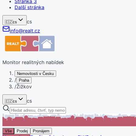
Stránka
3
Další stránka
cs
🇨🇿
cs
info@realt.cz
Monitor realitných nabídek
Nemovitosti v Česku
/
Praha
/
Žižkov
cs
🇨🇿
cs
Vše
Prodej
Pronájem