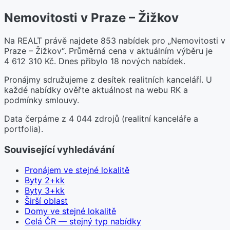
Nemovitosti v Praze – Žižkov
Na REALT právě najdete 853 nabídek pro „Nemovitosti v
Praze – Žižkov“. Průměrná cena v aktuálním výběru je
4 612 310 Kč. Dnes přibylo 18 nových nabídek.
Pronájmy sdružujeme z desítek realitních kanceláří. U
každé nabídky ověřte aktuálnost na webu RK a
podmínky smlouvy.
Data čerpáme z 4 044 zdrojů (realitní kanceláře a
portfolia).
Související vyhledávání
Pronájem ve stejné lokalitě
Byty 2+kk
Byty 3+kk
Širší oblast
Domy ve stejné lokalitě
Celá ČR — stejný typ nabídky