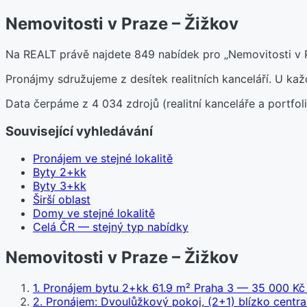
Nemovitosti v Praze – Žižkov
Na REALT právě najdete 849 nabídek pro „Nemovitosti v P
Pronájmy sdružujeme z desítek realitních kanceláří. U k
Data čerpáme z 4 034 zdrojů (realitní kanceláře a portfoli
Související vyhledávání
Pronájem ve stejné lokalitě
Byty 2+kk
Byty 3+kk
Širší oblast
Domy ve stejné lokalitě
Celá ČR — stejný typ nabídky
Nemovitosti v Praze – Žižkov
1
.
Pronájem bytu 2+kk 61.9 m² Praha 3
— 35 000 Kč 
2
.
Pronájem: Dvoulůžkový pokoj, (2+1) blízko centra