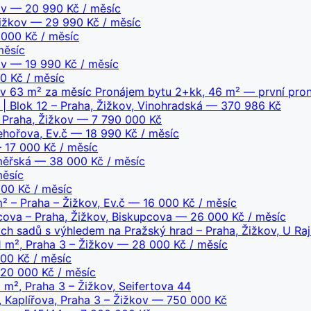
ov
— 20 990 Kč / měsíc
ižkov
— 29 990 Kč / měsíc
000 Kč / měsíc
měsíc
ov
— 19 990 Kč / měsíc
 Kč / měsíc
v 63 m² za měsíc Pronájem bytu 2+kk, 46 m² — první pron
| Blok 12 – Praha, Žižkov, Vinohradská
— 370 986 Kč
 Praha, Žižkov
— 7 790 000 Kč
ehořova, Ev.č
— 18 990 Kč / měsíc
17 000 Kč / měsíc
měřská
— 38 000 Kč / měsíc
ěsíc
00 Kč / měsíc
 – Praha – Žižkov, Ev.č
— 16 000 Kč / měsíc
pcova – Praha, Žižkov, Biskupcova
— 26 000 Kč / měsíc
ch sadů s výhledem na Pražský hrad – Praha, Žižkov, U Ra
 m², Praha 3 – Žižkov
— 28 000 Kč / měsíc
0 Kč / měsíc
0 000 Kč / měsíc
 m², Praha 3 – Žižkov, Seifertova 44
 Kaplířova, Praha 3 – Žižkov
— 750 000 Kč