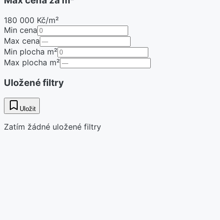
Max cena za m²
180 000 Kč/m²
Min cena
Max cena
Min plocha m²
Max plocha m²
Uložené filtry
Uložit
Zatím žádné uložené filtry