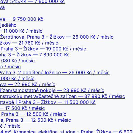
rtova 545/44
— 7 800 000 Kč
ova
ova
— 9 750 000 Kč
ejedlého
 11 000 Kč / měsíc
Žerotínova, Praha 3 – Žižkov
— 26 000 Kč / měsíc
ižkov
— 21 760 Kč / měsíc
 Praha 3 – Žižkov
— 19 000 Kč / měsíc
aha 3 – Žižkov
— 7 890 000 Kč
080 Kč / měsíc
č / měsíc
Praha 3, 2 oddělené ložnice
— 26 000 Kč / měsíc
000 Kč / měsíc
ova
— 22 990 Kč / měsíc
ařízen/samostatné pokoje
— 23 990 Kč / měsíc
strukci/u metra/částečně zařízen
— 37 990 Kč / měsíc
avbě | Praha 3 – Žižkov
— 11 560 000 Kč
 17 500 Kč / měsíc
, Praha 3
— 12 500 Kč / měsíc
va, Praha 3
— 12 500 Kč / měsíc
 / měsíc
m², Krhnanice, elektřina, studna – Praha, Žižkov
— 6 600