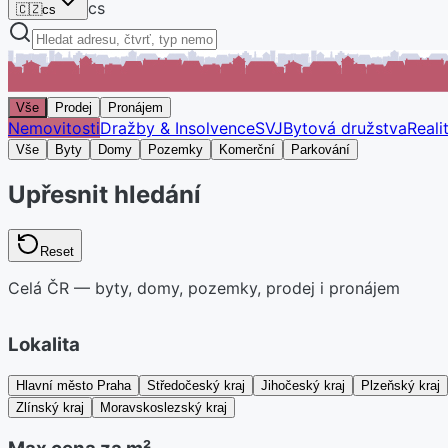
cs
🇨🇿
cs
Vše
Prodej
Pronájem
Nemovitosti
Dražby & Insolvence
SVJ
Bytová družstva
Reali
Vše
Byty
Domy
Pozemky
Komerční
Parkování
Upřesnit hledání
Reset
Celá ČR — byty, domy, pozemky, prodej i pronájem
Lokalita
Hlavní město Praha
Středočeský kraj
Jihočeský kraj
Plzeňský kraj
Zlínský kraj
Moravskoslezský kraj