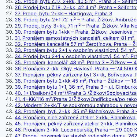
25
.
Prodej bytu č.17, 2+kk, 40.5 m², Praha 3 – Seife
26
.
Prodej bytu č.18, 2+kk, 42,4 m², Praha – Seifert
27
.
Prodej bytu 2+kk – Hartigova, Praha 3
28
.
Prodej bytu 2+1 72 m² – Praha, Žižkov, Ambrož
29
.
Prodej, byty 3+kk, 71 m² – Praha, Žižkov, Víta N
30
.
Pronájem bytu 1+kk – Praha, Žižkov, Jeseniova
—
31
.
Pronájem samostatných kanceláří, celkem 81 m², 
32
.
Pronájem kanceláře 57 m² Žerotínova, Praha – Ž
33
.
Pronájem bytu 2+1 v osobním vlastnictví, 54 m²,
34
.
Prodej bytu 2+1 v osobním vlastnictví, 54 m², Pr
35
.
Pronájem, kancelář, 48 m², Praha 3 – Žižkov
— 4 
36
.
Pronájem 2+kk, Olgy Havlové, Praha
— 24 500 K
37
.
Pronájem, pěkný zařízený byt 3+kk, Bořivojova, 
38
.
Pronájem bytu 2+kk 45 m², Praha – Žižkov
— 18 
39
.
Pronájem bytu 1+1, 36 m², Praha 3 – ul. Cimburk
40
.
1+1/balkon/64 m²//Praha 3 /Žižkov/Spojovací/z
41
.
4+KK/116 m²/Praha 3/Žižkov/Ondříckova/po rekon
42
.
Moderní 2+kk/T se soukromou zahradou v novost
43
.
Pronájem, byt, 2+kk, 35 m² Blahníkova, Praha 3
—
44
.
Pronájem, nice zařízený atelier 2+kk, Blahníkova
45
.
Pronájem, pěkný zařízený atelier 2+kk, Blahníko
46
.
Pronájem 3+kk, Lucemburská, Praha
— 29 000 Kč
47
.
Prodej, pozemek ke stavbě rodinného domu, 2624 