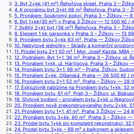
3
.
Byt 2+kk (41 m²) Řehořova street, Praha 3 – Žižk
4
.
K pronájmu byt 3+kt 68 m² Řehořova, Praha 3 – Ž
5
.
Pronájem: Soukromý pokoj, Praha 3 – Žižkov
— 8 
6
.
Byt 1+kk(30 m²) v Praha 3 Žižkov
— 12 500 Kč / 
7
.
Světlý 2+kt byt (36 m²) Řehořova, Praha 3 – Žižk
8
.
Elegant 1 kk garsonka v Praha 3 – Žižkov
— 13 990
9
.
Pronájem bytu 3+kk 63 m², Praha — Žižkov Žižko
10
.
Nebytové jednotky – Sklady a komerční prostory 
11
.
Prodej bytu 2+1 50 m² | Mgr. Josef Kazda, MBA –
12
.
Podnájem, Byt 1+1, 36 m², Praha 3 – Žižkov, ul. Ř
13
.
Pronájem 1+kk, ul. Hartigova, Praha 3 – Žižkov
— 
14
.
Pronájem bytu 3+1, 96 m² – Praha, Žižkov, Sudo
15
.
Pronájem 2+kk, Olšanská, Praha
— 26 500 Kč / m
16
.
Pronájem bytu 2+1 52 m², Praha – Žižkov
— 28 0
17
.
Exkluzivně nabízíme na Pronájem bytu 1+kk, 32 m²
18
.
Pronájem bytu, 61 m², Prah 3 – Žižkov, ul. Bisku
19
.
Stylové bydlení – pronájem bytu 2+kk u Riegrový
20
.
Pronájem nově zrekonstruovaného bytu 2+kk, 51
21
.
Pronájem bytu 1+1, 41 m², Praha 3 Žižkov
— 24 80
22
.
Pronájem bytu 3+kk, 60 m², Praha 3 – Žižkov
— 2
23
.
Prodej bytu 1+kk po kompletní rekonstrukci, 32,1
24
.
Prodej bytu 3+kk – 89 m² s balkonem a sklepem,