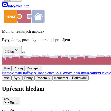
info@realt.cz
Monitor realitných nabídek
Byty, domy, pozemky — prodej i pronájem
cs
🇨🇿
cs
Vše
Prodej
Pronájem
Nemovitosti
Dražby & Insolvence
SVJ
Bytová družstva
Realitky
Develo
Vše
Byty
Domy
Pozemky
Komerční
Parkování
Upřesnit hledání
Reset