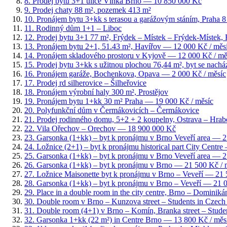
8
.
Prodej bytu 3+1 ulice Vlhká Brno
— 10 850 000 Kč
9
.
Prodej chaty 88 m², pozemek 413 m²
10
.
Pronájem bytu 3+kk s terasou a garážovým stáním, Praha 
11
.
Rodinný dům 1+1 – Liboc
12
.
Prodej bytu 3+1 77 m², Frýdek – Místek – Frýdek-Místek, 
13
.
Pronájem bytu 2+1, 51.43 m², Havířov
— 12 000 Kč / měs
14
.
Pronájem skladového prostoru v Kyjově
— 12 000 Kč / mě
15
.
Prodej bytu 3+kk s užitnou plochou 76,44 m², byt se nach
16
.
Pronájem garáže, Bochenkova, Opava
— 2 000 Kč / měsíc
17
.
Prodej rd silherovice – Šilheřovice
18
.
Pronájem výrobní haly 300 m², Prostějov
19
.
Pronájem bytu 1+kk 30 m² Praha
— 19 000 Kč / měsíc
20
.
Polyfunkční dům v Čermákovicích – Čermákovice
21
.
Prodej rodinného domu, 5+2 + 2 koupelny, Ostrava – Hra
22
.
Vila Ořechov – Orechov
— 18 900 000 Kč
23
.
Garsonka (1+kk) – byt k pronájmu v Brno Veveří area
— 25
24
.
Ložnice (2+1) – byt k pronájmu historical part City Centre
25
.
Garsonka (1+kk) – byt k pronájmu v Brno Veveří area
— 21
26
.
Garsonka (1+kk) – byt k pronájmu v Brno
— 21 500 Kč / 
27
.
Ložnice Maisonette byt k pronájmu v Brno – Veveří
— 21 5
28
.
Garsonka (1+kk) – byt k pronájmu v Brno – Veveří
— 21 0
29
.
Place in a double room in the city centre, Brno – Dominiká
30
.
Double room v Brno – Kunzova street – Students in Czech
31
.
Double room (4+1) v Brno – Komín, Branka street – Stude
32
.
Garsonka 1+kk (22 m²) in Centre Brno
— 13 800 Kč / měs