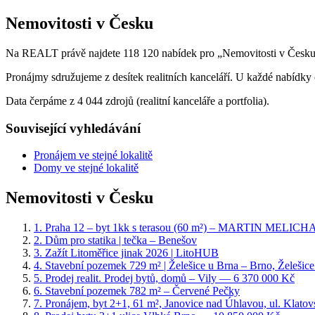
Nemovitosti v Česku
Na REALT právě najdete 118 120 nabídek pro „Nemovitosti v Česku“
Pronájmy sdružujeme z desítek realitních kanceláří. U každé nabídk
Data čerpáme z 4 044 zdrojů (realitní kanceláře a portfolia).
Související vyhledávání
Pronájem ve stejné lokalitě
Domy ve stejné lokalitě
Nemovitosti v Česku
1
.
Praha 12 – byt 1kk s terasou (60 m²) – MARTIN MELICHAR 
2
.
Dům pro statika | tečka – Benešov
3
.
Zažít Litoměřice jinak 2026 | LitoHUB
4
.
Stavební pozemek 729 m² | Želešice u Brna – Brno, Želešice
5
.
Prodej realit. Prodej bytů, domů – Vily
— 6 370 000 Kč
6
.
Stavební pozemek 782 m² – Červené Pečky
7
.
Pronájem, byt 2+1, 61 m², Janovice nad Úhlavou, ul. Klatov