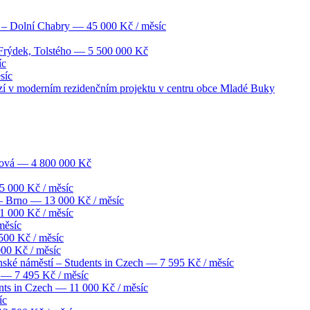
8 – Dolní Chabry
— 45 000 Kč / měsíc
Frýdek, Tolstého
— 5 500 000 Kč
íc
síc
ází v moderním rezidenčním projektu v centru obce Mladé Buky
bová
— 4 800 000 Kč
 000 Kč / měsíc
 – Brno
— 13 000 Kč / měsíc
 000 Kč / měsíc
měsíc
00 Kč / měsíc
00 Kč / měsíc
nské náměstí – Students in Czech
— 7 595 Kč / měsíc
— 7 495 Kč / měsíc
nts in Czech
— 11 000 Kč / měsíc
íc