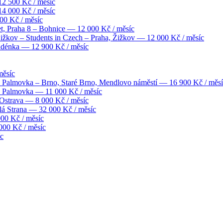
2 500 Kč / měsíc
4 000 Kč / měsíc
0 Kč / měsíc
t, Praha 8 – Bohnice
— 12 000 Kč / měsíc
Žižkov – Students in Czech – Praha, Žižkov
— 12 000 Kč / měsíc
udénka
— 12 900 Kč / měsíc
měsíc
o Palmovka – Brno, Staré Brno, Mendlovo náměstí
— 16 900 Kč / měsí
o Palmovka
— 11 000 Kč / měsíc
 Ostrava
— 8 000 Kč / měsíc
lá Strana
— 32 000 Kč / měsíc
00 Kč / měsíc
00 Kč / měsíc
c