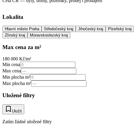
Celá ČR — byty, domy, pozemky, prodej i pronájem
Lokalita
Hlavní město Praha
Středočeský kraj
Jihočeský kraj
Plzeňský kraj
Zlínský kraj
Moravskoslezský kraj
Max cena za m²
180 000 Kč/m²
Min cena
Max cena
Min plocha m²
Max plocha m²
Uložené filtry
Uložit
Zatím žádné uložené filtry