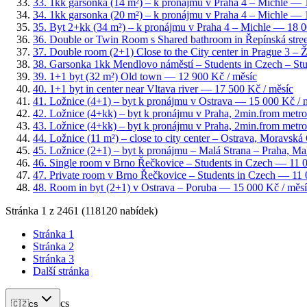
33
.
1kk garsonka (14 m²) – k pronájmu v Praha 4 – Michle
— 1
34
.
1kk garsonka (20 m²) – k pronájmu v Praha 4 – Michle
— 1
35
.
Byt 2+kk (34 m²) – k pronájmu v Praha 4 – Michle
— 18 00
36
.
Double or Twin Room s Shared bathroom in Řepínská stree
37
.
Double room (2+1) Close to the City center in Prague 3 – 
38
.
Garsonka 1kk Mendlovo náměstí – Students in Czech – St
39
.
1+1 byt (32 m²) Old town
— 12 900 Kč / měsíc
40
.
1+1 byt in center near Vltava river
— 17 500 Kč / měsíc
41
.
Ložnice (4+1) – byt k pronájmu v Ostrava
— 15 000 Kč / 
42
.
Ložnice (4+kk) – byt k pronájmu v Praha, 2min.from metr
43
.
Ložnice (4+kk) – byt k pronájmu v Praha, 2min.from metr
44
.
Ložnice (11 m²) – close to city center – Ostrava, Moravská
45
.
Ložnice (2+1) – byt k pronájmu – Malá Strana – Praha, Ma
46
.
Single room v Brno Řečkovice – Students in Czech
— 11 0
47
.
Private room v Brno Řečkovice – Students in Czech
— 11 0
48
.
Room in byt (2+1) v Ostrava – Poruba
— 15 000 Kč / měsí
Stránka
1
z
2461
(
118120
nabídek)
Stránka
1
Stránka
2
Stránka
3
Další stránka
cs
🇨🇿
cs