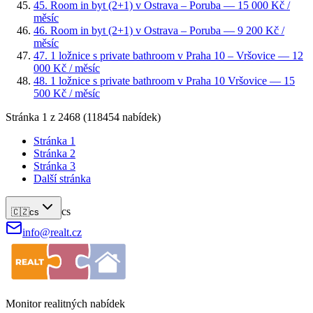
45
.
Room in byt (2+1) v Ostrava – Poruba
— 15 000 Kč /
měsíc
46
.
Room in byt (2+1) v Ostrava – Poruba
— 9 200 Kč /
měsíc
47
.
1 ložnice s private bathroom v Praha 10 – Vršovice
— 12
000 Kč / měsíc
48
.
1 ložnice s private bathroom v Praha 10 Vršovice
— 15
500 Kč / měsíc
Stránka
1
z
2468
(
118454
nabídek)
Stránka
1
Stránka
2
Stránka
3
Další stránka
cs
🇨🇿
cs
info@realt.cz
Monitor realitných nabídek