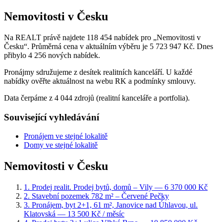
Nemovitosti v Česku
Na REALT právě najdete 118 454 nabídek pro „Nemovitosti v
Česku“. Průměrná cena v aktuálním výběru je 5 723 947 Kč. Dnes
přibylo 4 256 nových nabídek.
Pronájmy sdružujeme z desítek realitních kanceláří. U každé
nabídky ověřte aktuálnost na webu RK a podmínky smlouvy.
Data čerpáme z 4 044 zdrojů (realitní kanceláře a portfolia).
Související vyhledávání
Pronájem ve stejné lokalitě
Domy ve stejné lokalitě
Nemovitosti v Česku
1
.
Prodej realit. Prodej bytů, domů – Vily
— 6 370 000 Kč
2
.
Stavební pozemek 782 m² – Červené Pečky
3
.
Pronájem, byt 2+1, 61 m², Janovice nad Úhlavou, ul.
Klatovská
— 13 500 Kč / měsíc