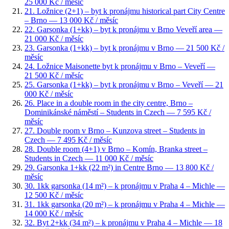
25 000 Kč / měsíc
21
.
Ložnice (2+1) – byt k pronájmu historical part City Centre
– Brno
— 13 000 Kč / měsíc
22
.
Garsonka (1+kk) – byt k pronájmu v Brno Veveří area
—
21 000 Kč / měsíc
23
.
Garsonka (1+kk) – byt k pronájmu v Brno
— 21 500 Kč /
měsíc
24
.
Ložnice Maisonette byt k pronájmu v Brno – Veveří
—
21 500 Kč / měsíc
25
.
Garsonka (1+kk) – byt k pronájmu v Brno – Veveří
— 21
000 Kč / měsíc
26
.
Place in a double room in the city centre, Brno –
Dominikánské náměstí – Students in Czech
— 7 595 Kč /
měsíc
27
.
Double room v Brno – Kunzova street – Students in
Czech
— 7 495 Kč / měsíc
28
.
Double room (4+1) v Brno – Komín, Branka street –
Students in Czech
— 11 000 Kč / měsíc
29
.
Garsonka 1+kk (22 m²) in Centre Brno
— 13 800 Kč /
měsíc
30
.
1kk garsonka (14 m²) – k pronájmu v Praha 4 – Michle
—
12 500 Kč / měsíc
31
.
1kk garsonka (20 m²) – k pronájmu v Praha 4 – Michle
—
14 000 Kč / měsíc
32
.
Byt 2+kk (34 m²) – k pronájmu v Praha 4 – Michle
— 18