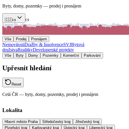
Byty, domy, pozemky — prodej i pronájem
cs
🇨🇿
cs
Vše
Prodej
Pronájem
Nemovitosti
Dražby & Insolvence
SVJ
Bytová
družstva
Realitky
Developerské projekty
Vše
Byty
Domy
Pozemky
Komerční
Parkování
Upřesnit hledání
Reset
Celá ČR — byty, domy, pozemky, prodej i pronájem
Lokalita
Hlavní město Praha
Středočeský kraj
Jihočeský kraj
Plzeňský kraj
Karlovarský kraj
Ústecký kraj
Liberecký kraj