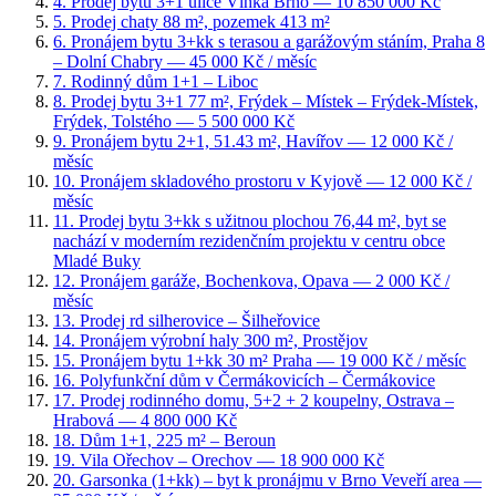
4
.
Prodej bytu 3+1 ulice Vlhká Brno
— 10 850 000 Kč
5
.
Prodej chaty 88 m², pozemek 413 m²
6
.
Pronájem bytu 3+kk s terasou a garážovým stáním, Praha 8
– Dolní Chabry
— 45 000 Kč / měsíc
7
.
Rodinný dům 1+1 – Liboc
8
.
Prodej bytu 3+1 77 m², Frýdek – Místek – Frýdek-Místek,
Frýdek, Tolstého
— 5 500 000 Kč
9
.
Pronájem bytu 2+1, 51.43 m², Havířov
— 12 000 Kč /
měsíc
10
.
Pronájem skladového prostoru v Kyjově
— 12 000 Kč /
měsíc
11
.
Prodej bytu 3+kk s užitnou plochou 76,44 m², byt se
nachází v moderním rezidenčním projektu v centru obce
Mladé Buky
12
.
Pronájem garáže, Bochenkova, Opava
— 2 000 Kč /
měsíc
13
.
Prodej rd silherovice – Šilheřovice
14
.
Pronájem výrobní haly 300 m², Prostějov
15
.
Pronájem bytu 1+kk 30 m² Praha
— 19 000 Kč / měsíc
16
.
Polyfunkční dům v Čermákovicích – Čermákovice
17
.
Prodej rodinného domu, 5+2 + 2 koupelny, Ostrava –
Hrabová
— 4 800 000 Kč
18
.
Dům 1+1, 225 m² – Beroun
19
.
Vila Ořechov – Orechov
— 18 900 000 Kč
20
.
Garsonka (1+kk) – byt k pronájmu v Brno Veveří area
—