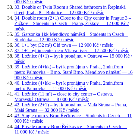
000 Kč / měsíc
33
.
Double or Twin Room s Shared bathroom in Řepínská
street, Praha 8 – Bohnice
— 12 000 Kč / měsíc
34
.
Double room (2+1) Close to the City center in Prague 3 –
Žižkov – Students in Czech – Praha, Žižkov
— 12 000 Kč /
měsíc
35
.
Garsonka 1kk Mendlovo náměstí – Students in Czech –
Studénka
— 12 900 Kč / měsíc
36
.
1+1 byt (32 m²) Old town
— 12 900 Kč / měsíc
37
.
1+1 byt in center near Vltava river
— 17 500 Kč / měsíc
38
.
Ložnice (4+1) – byt k pronájmu v Ostrava
— 15 000 Kč /
měsíc
39
.
Ložnice (4+kk) – byt k pronájmu v Praha, 2min.from
metro Palmovka – Brno, Staré Brno, Mendlovo náměstí
— 16
900 Kč / měsíc
40
.
Ložnice (4+kk) – byt k pronájmu v Praha, 2min.from
metro Palmovka
— 11 000 Kč / měsíc
41
.
Ložnice (11 m²) – close to city center – Ostrava,
Moravská Ostrava
— 8 000 Kč / měsíc
42
.
Ložnice (2+1) – byt k pronájmu – Malá Strana – Praha,
Malá Strana
— 32 000 Kč / měsíc
43
.
Single room v Brno Řečkovice – Students in Czech
— 11
000 Kč / měsíc
44
.
Private room v Brno Řečkovice – Students in Czech
—
11 000 Kč / měsíc