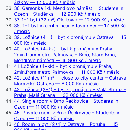
Žižkov
— 12 000 Kč / měsíc
36
.
Garsonka 1kk Mendlovo náměstí – Students in
Czech – Studénka
— 12 900 Kč / měsíc
37
.
1+1 byt (32 m²) Old town
— 12 900 Kč / měsíc
38
.
1+1 byt in center near Vltava river
— 17 500 Kč
/ měsíc
39
.
Ložnice (4+1) – byt k pronájmu v Ostrava
— 15
000 Kč / měsíc
40
.
Ložnice (4+kk) – byt k pronájmu v Praha,
2min.from metro Palmovka – Brno, Staré Brno,
Mendlovo náměstí
— 16 900 Kč / měsíc
41
.
Ložnice (4+kk) – byt k pronájmu v Praha,
2min.from metro Palmovka
— 11 000 Kč / měsíc
42
.
Ložnice (11 m²) – close to city center – Ostrava,
Moravská Ostrava
— 8 000 Kč / měsíc
43
.
Ložnice (2+1) – byt k pronájmu – Malá Strana –
Praha, Malá Strana
— 32 000 Kč / měsíc
44
.
Single room v Brno Řečkovice – Students in
Czech
— 11 000 Kč / měsíc
45
.
Private room v Brno Řečkovice – Students in
Czech
— 11 000 Kč / měsíc
46
.
Room in byt (2+1) v Ostrava – Poruba
— 15