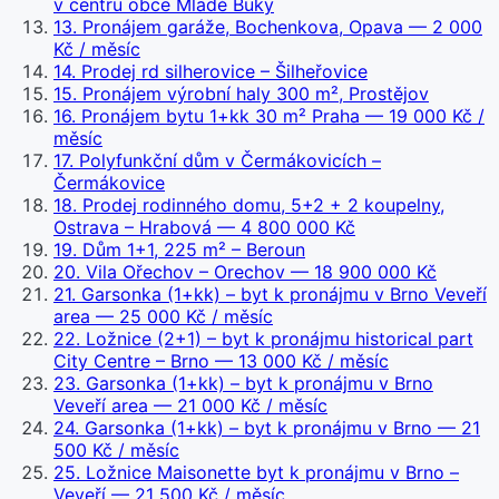
v centru obce Mladé Buky
13
.
Pronájem garáže, Bochenkova, Opava
— 2 000
Kč / měsíc
14
.
Prodej rd silherovice – Šilheřovice
15
.
Pronájem výrobní haly 300 m², Prostějov
16
.
Pronájem bytu 1+kk 30 m² Praha
— 19 000 Kč /
měsíc
17
.
Polyfunkční dům v Čermákovicích –
Čermákovice
18
.
Prodej rodinného domu, 5+2 + 2 koupelny,
Ostrava – Hrabová
— 4 800 000 Kč
19
.
Dům 1+1, 225 m² – Beroun
20
.
Vila Ořechov – Orechov
— 18 900 000 Kč
21
.
Garsonka (1+kk) – byt k pronájmu v Brno Veveří
area
— 25 000 Kč / měsíc
22
.
Ložnice (2+1) – byt k pronájmu historical part
City Centre – Brno
— 13 000 Kč / měsíc
23
.
Garsonka (1+kk) – byt k pronájmu v Brno
Veveří area
— 21 000 Kč / měsíc
24
.
Garsonka (1+kk) – byt k pronájmu v Brno
— 21
500 Kč / měsíc
25
.
Ložnice Maisonette byt k pronájmu v Brno –
Veveří
— 21 500 Kč / měsíc