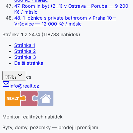
000 Kč / měsíc
47
.
Room in byt (2+1) v Ostrava – Poruba
— 9 200
Kč / měsíc
48
.
1 ložnice s private bathroom v Praha 10 –
Vršovice
— 12 000 Kč / měsíc
Stránka
1
z
2474
(
118738
nabídek)
Stránka
1
Stránka
2
Stránka
3
Další stránka
cs
🇨🇿
cs
info@realt.cz
Monitor realitných nabídek
Byty, domy, pozemky — prodej i pronájem