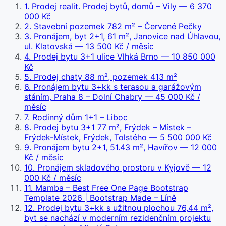
1
.
Prodej realit. Prodej bytů, domů – Vily
— 6 370
000 Kč
2
.
Stavební pozemek 782 m² – Červené Pečky
3
.
Pronájem, byt 2+1, 61 m², Janovice nad Úhlavou,
ul. Klatovská
— 13 500 Kč / měsíc
4
.
Prodej bytu 3+1 ulice Vlhká Brno
— 10 850 000
Kč
5
.
Prodej chaty 88 m², pozemek 413 m²
6
.
Pronájem bytu 3+kk s terasou a garážovým
stáním, Praha 8 – Dolní Chabry
— 45 000 Kč /
měsíc
7
.
Rodinný dům 1+1 – Liboc
8
.
Prodej bytu 3+1 77 m², Frýdek – Místek –
Frýdek-Místek, Frýdek, Tolstého
— 5 500 000 Kč
9
.
Pronájem bytu 2+1, 51.43 m², Havířov
— 12 000
Kč / měsíc
10
.
Pronájem skladového prostoru v Kyjově
— 12
000 Kč / měsíc
11
.
Mamba – Best Free One Page Bootstrap
Template 2026 | Bootstrap Made – Líně
12
.
Prodej bytu 3+kk s užitnou plochou 76,44 m²,
byt se nachází v moderním rezidenčním projektu