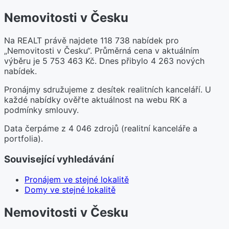
Nemovitosti v Česku
Na REALT právě najdete 118 738 nabídek pro
„Nemovitosti v Česku“. Průměrná cena v aktuálním
výběru je 5 753 463 Kč. Dnes přibylo 4 263 nových
nabídek.
Pronájmy sdružujeme z desítek realitních kanceláří. U
každé nabídky ověřte aktuálnost na webu RK a
podmínky smlouvy.
Data čerpáme z 4 046 zdrojů (realitní kanceláře a
portfolia).
Související vyhledávání
Pronájem ve stejné lokalitě
Domy ve stejné lokalitě
Nemovitosti v Česku