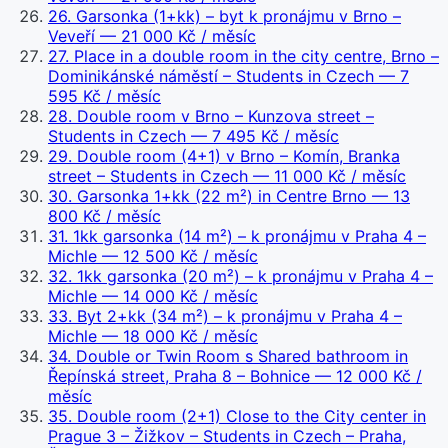
26
.
Garsonka (1+kk) – byt k pronájmu v Brno –
Veveří
— 21 000 Kč / měsíc
27
.
Place in a double room in the city centre, Brno –
Dominikánské náměstí – Students in Czech
— 7
595 Kč / měsíc
28
.
Double room v Brno – Kunzova street –
Students in Czech
— 7 495 Kč / měsíc
29
.
Double room (4+1) v Brno – Komín, Branka
street – Students in Czech
— 11 000 Kč / měsíc
30
.
Garsonka 1+kk (22 m²) in Centre Brno
— 13
800 Kč / měsíc
31
.
1kk garsonka (14 m²) – k pronájmu v Praha 4 –
Michle
— 12 500 Kč / měsíc
32
.
1kk garsonka (20 m²) – k pronájmu v Praha 4 –
Michle
— 14 000 Kč / měsíc
33
.
Byt 2+kk (34 m²) – k pronájmu v Praha 4 –
Michle
— 18 000 Kč / měsíc
34
.
Double or Twin Room s Shared bathroom in
Řepínská street, Praha 8 – Bohnice
— 12 000 Kč /
měsíc
35
.
Double room (2+1) Close to the City center in
Prague 3 – Žižkov – Students in Czech – Praha,