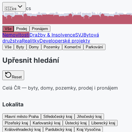
cs
🇨🇿
cs
Vše
Prodej
Pronájem
Nemovitosti
Dražby & Insolvence
SVJ
Bytová
družstva
Realitky
Developerské projekty
Vše
Byty
Domy
Pozemky
Komerční
Parkování
Upřesnit hledání
Reset
Celá ČR — byty, domy, pozemky, prodej i pronájem
Lokalita
Hlavní město Praha
Středočeský kraj
Jihočeský kraj
Plzeňský kraj
Karlovarský kraj
Ústecký kraj
Liberecký kraj
Královéhradecký kraj
Pardubický kraj
Kraj Vysočina