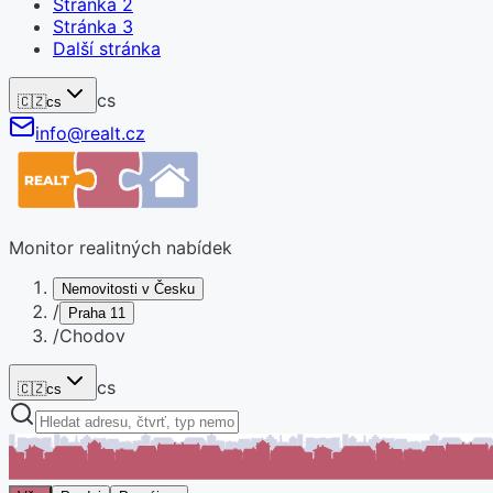
Stránka
2
Stránka
3
Další stránka
cs
🇨🇿
cs
info@realt.cz
Monitor realitných nabídek
Nemovitosti v Česku
/
Praha 11
/
Chodov
cs
🇨🇿
cs