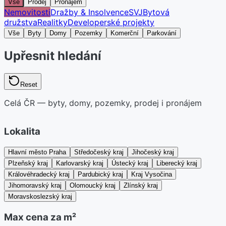
Vše
Prodej
Pronájem
Nemovitosti
Dražby & Insolvence
SVJ
Bytová
družstva
Realitky
Developerské projekty
Vše
Byty
Domy
Pozemky
Komerční
Parkování
Upřesnit hledání
Reset
Celá ČR — byty, domy, pozemky, prodej i pronájem
Lokalita
Hlavní město Praha
Středočeský kraj
Jihočeský kraj
Plzeňský kraj
Karlovarský kraj
Ústecký kraj
Liberecký kraj
Královéhradecký kraj
Pardubický kraj
Kraj Vysočina
Jihomoravský kraj
Olomoucký kraj
Zlínský kraj
Moravskoslezský kraj
Max cena za m²