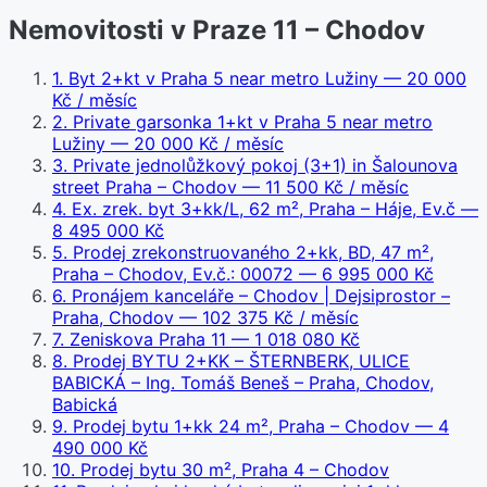
Nemovitosti v Praze 11 – Chodov
1
.
Byt 2+kt v Praha 5 near metro Lužiny
— 20 000
Kč / měsíc
2
.
Private garsonka 1+kt v Praha 5 near metro
Lužiny
— 20 000 Kč / měsíc
3
.
Private jednolůžkový pokoj (3+1) in Šalounova
street Praha – Chodov
— 11 500 Kč / měsíc
4
.
Ex. zrek. byt 3+kk/L, 62 m², Praha – Háje, Ev.č
—
8 495 000 Kč
5
.
Prodej zrekonstruovaného 2+kk, BD, 47 m²,
Praha – Chodov, Ev.č.: 00072
— 6 995 000 Kč
6
.
Pronájem kanceláře – Chodov | Dejsiprostor –
Praha, Chodov
— 102 375 Kč / měsíc
7
.
Zeniskova Praha 11
— 1 018 080 Kč
8
.
Prodej BYTU 2+KK – ŠTERNBERK, ULICE
BABICKÁ – Ing. Tomáš Beneš – Praha, Chodov,
Babická
9
.
Prodej bytu 1+kk 24 m², Praha – Chodov
— 4
490 000 Kč
10
.
Prodej bytu 30 m², Praha 4 – Chodov