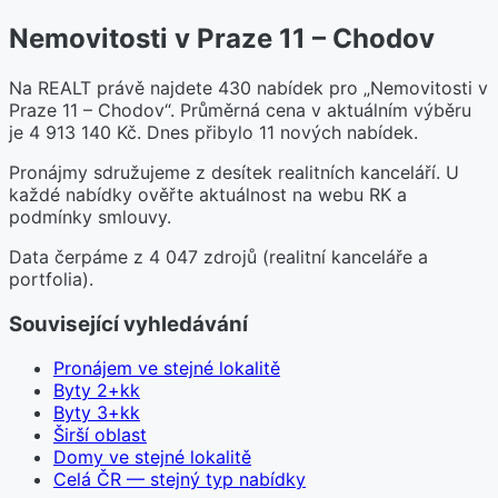
Nemovitosti v Praze 11 – Chodov
Na REALT právě najdete 430 nabídek pro „Nemovitosti v
Praze 11 – Chodov“. Průměrná cena v aktuálním výběru
je 4 913 140 Kč. Dnes přibylo 11 nových nabídek.
Pronájmy sdružujeme z desítek realitních kanceláří. U
každé nabídky ověřte aktuálnost na webu RK a
podmínky smlouvy.
Data čerpáme z 4 047 zdrojů (realitní kanceláře a
portfolia).
Související vyhledávání
Pronájem ve stejné lokalitě
Byty 2+kk
Byty 3+kk
Širší oblast
Domy ve stejné lokalitě
Celá ČR — stejný typ nabídky