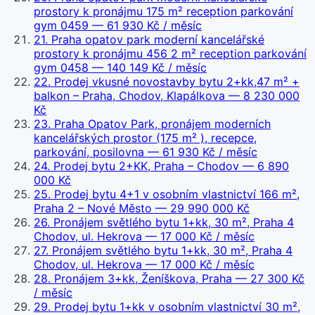
prostory k pronájmu 175 m² reception parkování
gym 0459
— 61 930 Kč / měsíc
21
.
Praha opatov park moderní kancelářské
prostory k pronájmu 456 2 m² reception parkování
gym 0458
— 140 149 Kč / měsíc
22
.
Prodej vkusné novostavby bytu 2+kk,47 m² +
balkon – Praha, Chodov, Klapálkova
— 8 230 000
Kč
23
.
Praha Opatov Park, pronájem moderních
kancelářských prostor (175 m² ), recepce,
parkování, posilovna
— 61 930 Kč / měsíc
24
.
Prodej bytu 2+KK, Praha – Chodov
— 6 890
000 Kč
25
.
Prodej bytu 4+1 v osobním vlastnictví 166 m²,
Praha 2 – Nové Město
— 29 990 000 Kč
26
.
Pronájem světlého bytu 1+kk, 30 m², Praha 4
Chodov, ul. Hekrova
— 17 000 Kč / měsíc
27
.
Pronájem světlého bytu 1+kk, 30 m², Praha 4
Chodov, ul. Hekrova
— 17 000 Kč / měsíc
28
.
Pronájem 3+kk, Ženíškova, Praha
— 27 300 Kč
/ měsíc
29
.
Prodej bytu 1+kk v osobním vlastnictví 30 m²,