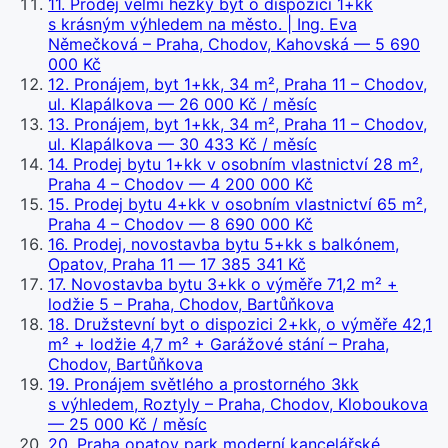
11
.
Prodej velmi hezký byt o dispozici 1+kk
s krásným výhledem na město. | Ing. Eva
Němečková – Praha, Chodov, Kahovská
— 5 690
000 Kč
12
.
Pronájem, byt 1+kk, 34 m², Praha 11 – Chodov,
ul. Klapálkova
— 26 000 Kč / měsíc
13
.
Pronájem, byt 1+kk, 34 m², Praha 11 – Chodov,
ul. Klapálkova
— 30 433 Kč / měsíc
14
.
Prodej bytu 1+kk v osobním vlastnictví 28 m²,
Praha 4 – Chodov
— 4 200 000 Kč
15
.
Prodej bytu 4+kk v osobním vlastnictví 65 m²,
Praha 4 – Chodov
— 8 690 000 Kč
16
.
Prodej, novostavba bytu 5+kk s balkónem,
Opatov, Praha 11
— 17 385 341 Kč
17
.
Novostavba bytu 3+kk o výměře 71,2 m² +
lodžie 5 – Praha, Chodov, Bartůňkova
18
.
Družstevní byt o dispozici 2+kk, o výměře 42,1
m² + lodžie 4,7 m² + Garážové stání – Praha,
Chodov, Bartůňkova
19
.
Pronájem světlého a prostorného 3kk
s výhledem, Roztyly – Praha, Chodov, Kloboukova
— 25 000 Kč / měsíc
20
.
Praha opatov park moderní kancelářské