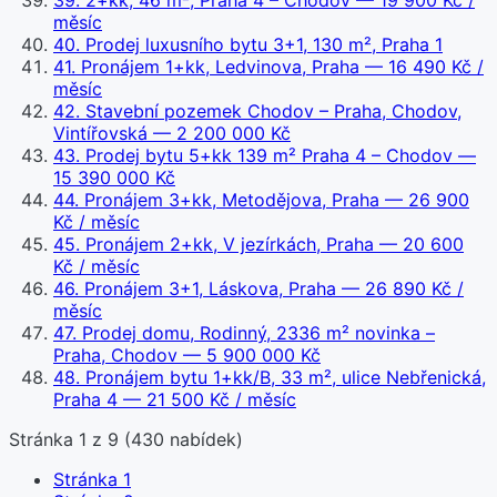
39
.
2+kk, 46 m², Praha 4 – Chodov
— 19 900 Kč /
měsíc
40
.
Prodej luxusního bytu 3+1, 130 m², Praha 1
41
.
Pronájem 1+kk, Ledvinova, Praha
— 16 490 Kč /
měsíc
42
.
Stavební pozemek Chodov – Praha, Chodov,
Vintířovská
— 2 200 000 Kč
43
.
Prodej bytu 5+kk 139 m² Praha 4 – Chodov
—
15 390 000 Kč
44
.
Pronájem 3+kk, Metodějova, Praha
— 26 900
Kč / měsíc
45
.
Pronájem 2+kk, V jezírkách, Praha
— 20 600
Kč / měsíc
46
.
Pronájem 3+1, Láskova, Praha
— 26 890 Kč /
měsíc
47
.
Prodej domu, Rodinný, 2336 m² novinka –
Praha, Chodov
— 5 900 000 Kč
48
.
Pronájem bytu 1+kk/B, 33 m², ulice Nebřenická,
Praha 4
— 21 500 Kč / měsíc
Stránka
1
z
9
(
430
nabídek)
Stránka
1