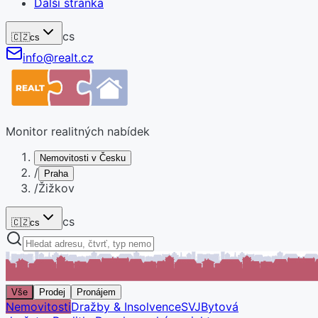
Další stránka
cs
🇨🇿
cs
info@realt.cz
Monitor realitných nabídek
Nemovitosti v Česku
/
Praha
/
Žižkov
cs
🇨🇿
cs
Vše
Prodej
Pronájem
Nemovitosti
Dražby & Insolvence
SVJ
Bytová