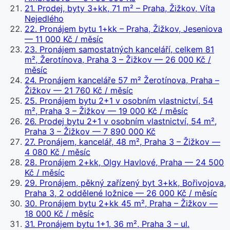
21
.
Prodej, byty 3+kk, 71 m² – Praha, Žižkov, Víta
Nejedlého
22
.
Pronájem bytu 1+kk – Praha, Žižkov, Jeseniova
— 11 000 Kč / měsíc
23
.
Pronájem samostatných kanceláří, celkem 81
m², Žerotínova, Praha 3 – Žižkov
— 26 000 Kč /
měsíc
24
.
Pronájem kanceláře 57 m² Žerotínova, Praha –
Žižkov
— 21 760 Kč / měsíc
25
.
Pronájem bytu 2+1 v osobním vlastnictví, 54
m², Praha 3 – Žižkov
— 19 000 Kč / měsíc
26
.
Prodej bytu 2+1 v osobním vlastnictví, 54 m²,
Praha 3 – Žižkov
— 7 890 000 Kč
27
.
Pronájem, kancelář, 48 m², Praha 3 – Žižkov
—
4 080 Kč / měsíc
28
.
Pronájem 2+kk, Olgy Havlové, Praha
— 24 500
Kč / měsíc
29
.
Pronájem, pěkný zařízený byt 3+kk, Bořivojova,
Praha 3, 2 oddělené ložnice
— 26 000 Kč / měsíc
30
.
Pronájem bytu 2+kk 45 m², Praha – Žižkov
—
18 000 Kč / měsíc
31
.
Pronájem bytu 1+1, 36 m², Praha 3 – ul.