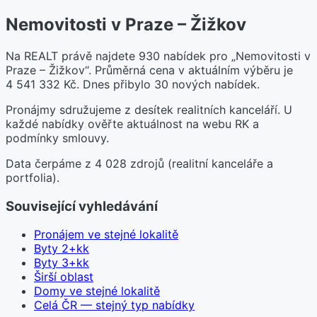
Nemovitosti v Praze – Žižkov
Na REALT právě najdete 930 nabídek pro „Nemovitosti v
Praze – Žižkov“. Průměrná cena v aktuálním výběru je
4 541 332 Kč. Dnes přibylo 30 nových nabídek.
Pronájmy sdružujeme z desítek realitních kanceláří. U
každé nabídky ověřte aktuálnost na webu RK a
podmínky smlouvy.
Data čerpáme z 4 028 zdrojů (realitní kanceláře a
portfolia).
Související vyhledávání
Pronájem ve stejné lokalitě
Byty 2+kk
Byty 3+kk
Širší oblast
Domy ve stejné lokalitě
Celá ČR — stejný typ nabídky