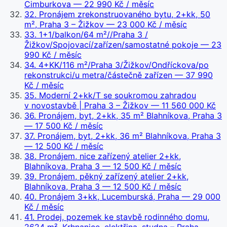
Cimburkova
— 22 990 Kč / měsíc
32
.
Pronájem zrekonstruovaného bytu, 2+kk, 50
m², Praha 3 – Žižkov
— 23 000 Kč / měsíc
33
.
1+1/balkon/64 m²//Praha 3 /
Žižkov/Spojovací/zařízen/samostatné pokoje
— 23
990 Kč / měsíc
34
.
4+KK/116 m²/Praha 3/Žižkov/Ondříckova/po
rekonstrukci/u metra/částečně zařízen
— 37 990
Kč / měsíc
35
.
Moderní 2+kk/T se soukromou zahradou
v novostavbě | Praha 3 – Žižkov
— 11 560 000 Kč
36
.
Pronájem, byt, 2+kk, 35 m² Blahníkova, Praha 3
— 17 500 Kč / měsíc
37
.
Pronájem, byt, 2+kk, 36 m² Blahníkova, Praha 3
— 12 500 Kč / měsíc
38
.
Pronájem, nice zařízený atelier 2+kk,
Blahníkova, Praha 3
— 12 500 Kč / měsíc
39
.
Pronájem, pěkný zařízený atelier 2+kk,
Blahníkova, Praha 3
— 12 500 Kč / měsíc
40
.
Pronájem 3+kk, Lucemburská, Praha
— 29 000
Kč / měsíc
41
.
Prodej, pozemek ke stavbě rodinného domu,