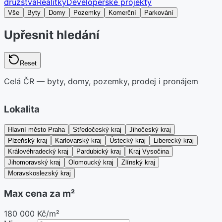
družstva
Realitky
Developerské projekty
Vše
Byty
Domy
Pozemky
Komerční
Parkování
Upřesnit hledání
Reset
Celá ČR — byty, domy, pozemky, prodej i pronájem
Lokalita
Hlavní město Praha
Středočeský kraj
Jihočeský kraj
Plzeňský kraj
Karlovarský kraj
Ústecký kraj
Liberecký kraj
Královéhradecký kraj
Pardubický kraj
Kraj Vysočina
Jihomoravský kraj
Olomoucký kraj
Zlínský kraj
Moravskoslezský kraj
Max cena za m²
180 000 Kč/m²