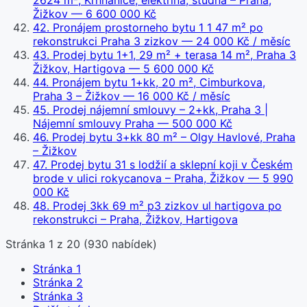
2624 m², Krhnanice, elektřina, studna – Praha,
Žižkov
— 6 600 000 Kč
42
.
Pronájem prostorneho bytu 1 1 47 m² po
rekonstrukci Praha 3 zizkov
— 24 000 Kč / měsíc
43
.
Prodej bytu 1+1, 29 m² + terasa 14 m², Praha 3
Žižkov, Hartigova
— 5 600 000 Kč
44
.
Pronájem bytu 1+kk, 20 m², Cimburkova,
Praha 3 – Žižkov
— 16 000 Kč / měsíc
45
.
Prodej nájemní smlouvy – 2+kk, Praha 3 |
Nájemní smlouvy Praha
— 500 000 Kč
46
.
Prodej bytu 3+kk 80 m² – Olgy Havlové, Praha
– Žižkov
47
.
Prodej bytu 31 s lodžií a sklepní koji v Českém
brode v ulici rokycanova – Praha, Žižkov
— 5 990
000 Kč
48
.
Prodej 3kk 69 m² p3 zizkov ul hartigova po
rekonstrukci – Praha, Žižkov, Hartigova
Stránka
1
z
20
(
930
nabídek)
Stránka
1
Stránka
2
Stránka
3