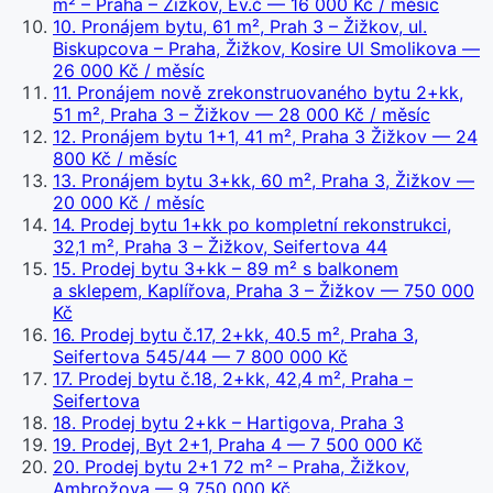
m² – Praha – Žižkov, Ev.č
— 16 000 Kč / měsíc
10
.
Pronájem bytu, 61 m², Prah 3 – Žižkov, ul.
Biskupcova – Praha, Žižkov, Kosire Ul Smolikova
—
26 000 Kč / měsíc
11
.
Pronájem nově zrekonstruovaného bytu 2+kk,
51 m², Praha 3 – Žižkov
— 28 000 Kč / měsíc
12
.
Pronájem bytu 1+1, 41 m², Praha 3 Žižkov
— 24
800 Kč / měsíc
13
.
Pronájem bytu 3+kk, 60 m², Praha 3, Žižkov
—
20 000 Kč / měsíc
14
.
Prodej bytu 1+kk po kompletní rekonstrukci,
32,1 m², Praha 3 – Žižkov, Seifertova 44
15
.
Prodej bytu 3+kk – 89 m² s balkonem
a sklepem, Kaplířova, Praha 3 – Žižkov
— 750 000
Kč
16
.
Prodej bytu č.17, 2+kk, 40.5 m², Praha 3,
Seifertova 545/44
— 7 800 000 Kč
17
.
Prodej bytu č.18, 2+kk, 42,4 m², Praha –
Seifertova
18
.
Prodej bytu 2+kk – Hartigova, Praha 3
19
.
Prodej, Byt 2+1, Praha 4
— 7 500 000 Kč
20
.
Prodej bytu 2+1 72 m² – Praha, Žižkov,
Ambrožova
— 9 750 000 Kč