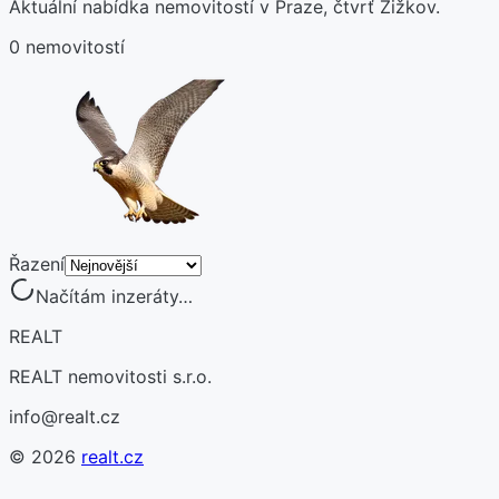
Aktuální nabídka nemovitostí v Praze, čtvrť Žižkov.
0 nemovitostí
Řazení
Načítám inzeráty…
REALT
REALT nemovitosti s.r.o.
info@realt.cz
©
2026
realt.cz