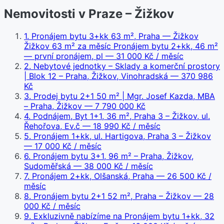
Nemovitosti v Praze – Žižkov
1
.
Pronájem bytu 3+kk 63 m², Praha — Žižkov
Žižkov 63 m² za měsíc Pronájem bytu 2+kk, 46 m²
— první pronájem, pl
— 31 000 Kč / měsíc
2
.
Nebytové jednotky – Sklady a komerční prostory
| Blok 12 – Praha, Žižkov, Vinohradská
— 370 986
Kč
3
.
Prodej bytu 2+1 50 m² | Mgr. Josef Kazda, MBA
– Praha, Žižkov
— 7 790 000 Kč
4
.
Podnájem, Byt 1+1, 36 m², Praha 3 – Žižkov, ul.
Řehořova, Ev.č
— 18 990 Kč / měsíc
5
.
Pronájem 1+kk, ul. Hartigova, Praha 3 – Žižkov
— 17 000 Kč / měsíc
6
.
Pronájem bytu 3+1, 96 m² – Praha, Žižkov,
Sudoměřská
— 38 000 Kč / měsíc
7
.
Pronájem 2+kk, Olšanská, Praha
— 26 500 Kč /
měsíc
8
.
Pronájem bytu 2+1 52 m², Praha – Žižkov
— 28
000 Kč / měsíc
9
.
Exkluzivně nabízíme na Pronájem bytu 1+kk, 32