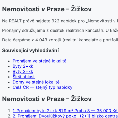
Nemovitosti v Praze – Žižkov
Na REALT právě najdete 922 nabídek pro „Nemovitosti v P
Pronájmy sdružujeme z desítek realitních kanceláří. U k
Data čerpáme z 4 043 zdrojů (realitní kanceláře a portfoli
Související vyhledávání
Pronájem ve stejné lokalitě
Byty 2+kk
Byty 3+kk
Širší oblast
Domy ve stejné lokalitě
Celá ČR — stejný typ nabídky
Nemovitosti v Praze – Žižkov
1
.
Pronájem bytu 2+kk 61.9 m² Praha 3
— 35 000 Kč 
2
.
Pronájem: Dvoulůžkový pokoj, (2+1) blízko centra