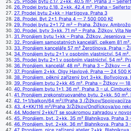
25
.
Prodej bytu č.17, 2+kk, 40.5 m², Praha 3 – Seife
26
.
Prodej bytu č.18, 2+kk, 42,4 m², Praha – Seifert
27
.
Prodej bytu 2+kk – Hartigova, Praha 3
28
.
Prodej, Byt 2+1, Praha 4
— 7 500 000 Kč
29
.
Prodej bytu 2+1 72 m² – Praha, Žižkov, Ambrož
30
.
Prodej, byty 3+kk, 71 m² – Praha, Žižkov, Víta N
31
.
Pronájem bytu 1+kk – Praha, Žižkov, Jeseniova
— 
32
.
Pronájem samostatných kanceláří, celkem 81 m²,
33
.
Pronájem kanceláře 57 m² Žerotínova, Praha – Ž
34
.
Pronájem bytu 2+1 v osobním vlastnictví, 54 m²,
35
.
Prodej bytu 2+1 v osobním vlastnictví, 54 m², Pr
36
.
Pronájem, kancelář, 48 m², Praha 3 – Žižkov
— 4 
37
.
Pronájem 2+kk, Olgy Havlové, Praha
— 24 500 Kč
38
.
Pronájem, pěkný zařízený byt 3+kk, Bořivojova, 
39
.
Pronájem bytu 2+kk 45 m², Praha – Žižkov
— 18 
40
.
Pronájem bytu 1+1, 36 m², Praha 3 – ul. Cimburk
41
.
Pronájem zrekonstruovaného bytu, 2+kk, 50 m², 
42
.
1+1/balkon/64 m²//Praha 3 /Žižkov/Spojovací/z
43
.
4+KK/116 m²/Praha 3/Žižkov/Ondříckova/po reko
44
.
Moderní 2+kk/T se soukromou zahradou v novost
45
.
Pronájem, byt, 2+kk, 35 m² Blahníkova, Praha 3
—
46
.
Pronájem, byt, 2+kk, 36 m² Blahníkova, Praha 3
—
47
.
Pronájem, nice zařízený atelier 2+kk, Blahníkova,