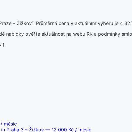
raze – Žižkov“. Průměrná cena v aktuálním výběru je 4 32
aždé nabídky ověřte aktuálnost na webu RK a podmínky smlo
a).
/ měsíc
 in Praha 3 – Žižkov
— 12 000 Kč / měsíc