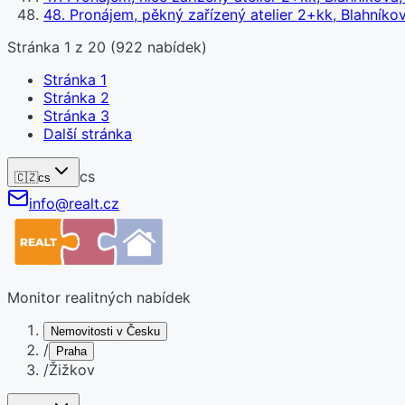
48
.
Pronájem, pěkný zařízený atelier 2+kk, Blahníko
Stránka
1
z
20
(
922
nabídek)
Stránka
1
Stránka
2
Stránka
3
Další stránka
cs
🇨🇿
cs
info@realt.cz
Monitor realitných nabídek
Nemovitosti v Česku
/
Praha
/
Žižkov