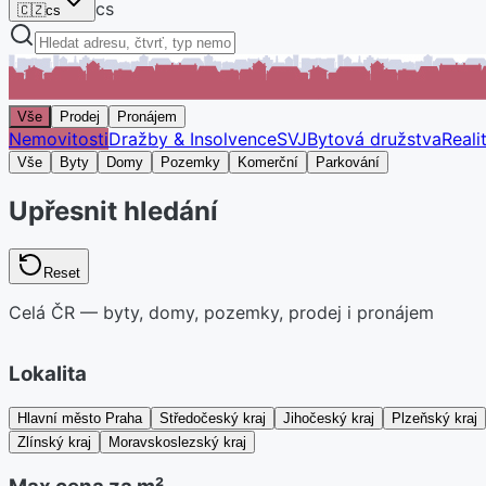
cs
🇨🇿
cs
Vše
Prodej
Pronájem
Nemovitosti
Dražby & Insolvence
SVJ
Bytová družstva
Reali
Vše
Byty
Domy
Pozemky
Komerční
Parkování
Upřesnit hledání
Reset
Celá ČR — byty, domy, pozemky, prodej i pronájem
Lokalita
Hlavní město Praha
Středočeský kraj
Jihočeský kraj
Plzeňský kraj
Zlínský kraj
Moravskoslezský kraj