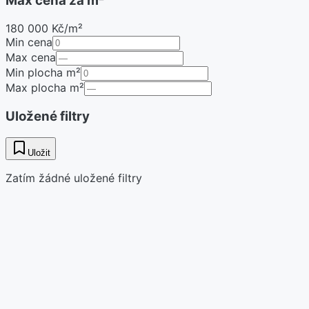
Max cena za m²
180 000 Kč/m²
Min cena
Max cena
Min plocha m²
Max plocha m²
Uložené filtry
Uložit
Zatím žádné uložené filtry