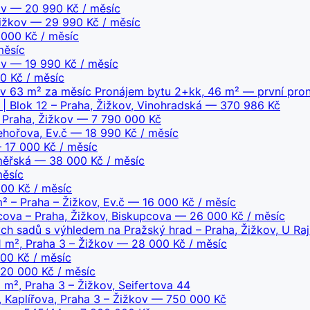
ov
— 20 990 Kč / měsíc
ižkov
— 29 990 Kč / měsíc
000 Kč / měsíc
měsíc
ov
— 19 990 Kč / měsíc
 Kč / měsíc
v 63 m² za měsíc Pronájem bytu 2+kk, 46 m² — první pron
| Blok 12 – Praha, Žižkov, Vinohradská
— 370 986 Kč
 Praha, Žižkov
— 7 790 000 Kč
ehořova, Ev.č
— 18 990 Kč / měsíc
17 000 Kč / měsíc
měřská
— 38 000 Kč / měsíc
ěsíc
00 Kč / měsíc
 – Praha – Žižkov, Ev.č
— 16 000 Kč / měsíc
pcova – Praha, Žižkov, Biskupcova
— 26 000 Kč / měsíc
ch sadů s výhledem na Pražský hrad – Praha, Žižkov, U Ra
 m², Praha 3 – Žižkov
— 28 000 Kč / měsíc
0 Kč / měsíc
0 000 Kč / měsíc
 m², Praha 3 – Žižkov, Seifertova 44
 Kaplířova, Praha 3 – Žižkov
— 750 000 Kč