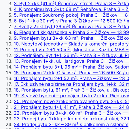
3
.
Byt 2+kk (41 m²) Řehořova street, Praha 3 – Žižk
4
.
K pronájmu byt 3+kt 68 m² Řehořova, Praha 3 – Ž
5
.
Pronájem: Soukromý pokoj, Praha 3 – Žižkov
— 8 
6
.
Byt 1+kk(30 m²) v Praha 3 Žižkov
— 12 500 Kč / 
7
.
Světlý 2+kt byt (36 m²) Řehořova, Praha 3 – Žižk
8
.
Elegant 1 kk garsonka v Praha 3 – Žižkov
— 13 990
9
.
Pronájem bytu 3+kk 63 m², Praha — Žižkov Žižko
10
.
Nebytové jednotky – Sklady a komerční prostory 
11
.
Prodej bytu 2+1 50 m² | Mgr. Josef Kazda, MBA –
12
.
Podnájem, Byt 1+1, 36 m², Praha 3 – Žižkov, ul. Ř
13
.
Pronájem 1+kk, ul. Hartigova, Praha 3 – Žižkov
— 
14
.
Pronájem bytu 3+1, 96 m² – Praha, Žižkov, Sudo
15
.
Pronájem 2+kk, Olšanská, Praha
— 26 500 Kč / m
16
.
Pronájem bytu 2+1 52 m², Praha – Žižkov
— 28 0
17
.
Exkluzivně nabízíme na Pronájem bytu 1+kk, 32 m²
18
.
Pronájem bytu, 61 m², Prah 3 – Žižkov, ul. Bisku
19
.
Stylové bydlení – pronájem bytu 2+kk u Riegrový
20
.
Pronájem nově zrekonstruovaného bytu 2+kk, 51
21
.
Pronájem bytu 1+1, 41 m², Praha 3 Žižkov
— 24 80
22
.
Pronájem bytu 3+kk, 60 m², Praha 3 – Žižkov
— 2
23
.
Prodej bytu 1+kk po kompletní rekonstrukci, 32,1
24
.
Prodej bytu 3+kk – 89 m² s balkonem a sklepem,